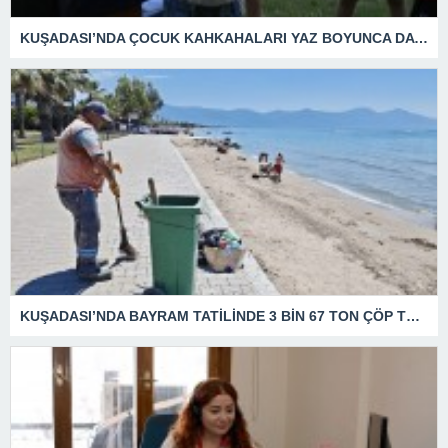
KUŞADASI’NDA ÇOCUK KAHKAHALARI YAZ BOYUNCA DA DEVAM EDECEK
KUŞADASI’NDA BAYRAM TATİLİNDE 3 BİN 67 TON ÇÖP TOPLANDI