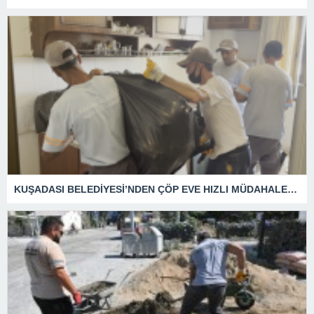
KUŞADASI BELEDİYESİ’NDEN ÇÖP EVE HIZLI MÜDAHALE: 2,3 TON ATIK TAHLİYE EDİLDİ