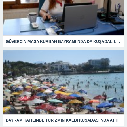
GÜVERCİN MASA KURBAN BAYRAMI’NDA DA KUŞADALILARIN YANINDA OLDU
BAYRAM TATİLİNDE TURİZMİN KALBİ KUŞADASI’NDA ATTI