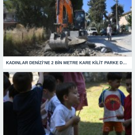
KADINLAR DENİZİ’NE 2 BİN METRE KARE KİLİT PARKE DÖŞEMESİ