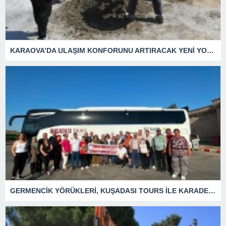
KARAOVA’DA ULAŞIM KONFORUNU ARTIRACAK YENİ YOL HAMLESİ
GERMENCİK YÖRÜKLERİ, KUŞADASI TOURS İLE KARADENİZ TURUNA ÇIKTI