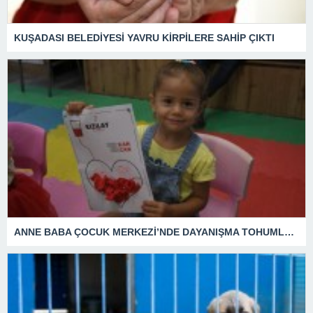
KUŞADASI BELEDİYESİ YAVRU KİRPİLERE SAHİP ÇIKTI
ANNE BABA ÇOCUK MERKEZİ’NDE DAYANIŞMA TOHUMLARI YEŞERDİ