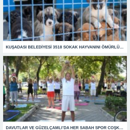
KUŞADASI BELEDİYESİ 3518 SOKAK HAYVANINI ÖMÜRLÜK YUVASINA KAVUŞTURDU
DAVUTLAR VE GÜZELÇAMLI’DA HER SABAH SPOR COŞKUSU YAŞANIYOR