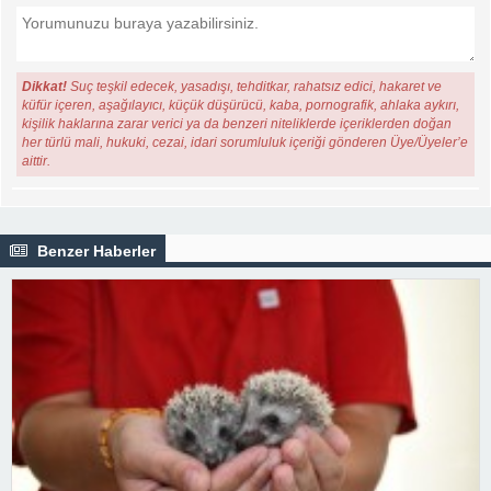
Dikkat!
Suç teşkil edecek, yasadışı, tehditkar, rahatsız edici, hakaret ve
küfür içeren, aşağılayıcı, küçük düşürücü, kaba, pornografik, ahlaka aykırı,
kişilik haklarına zarar verici ya da benzeri niteliklerde içeriklerden doğan
her türlü mali, hukuki, cezai, idari sorumluluk içeriği gönderen Üye/Üyeler’e
aittir.
Benzer Haberler