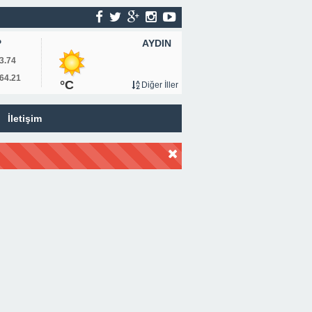
AYDIN
P
3.74
64.21
°C
Diğer İller
İletişim