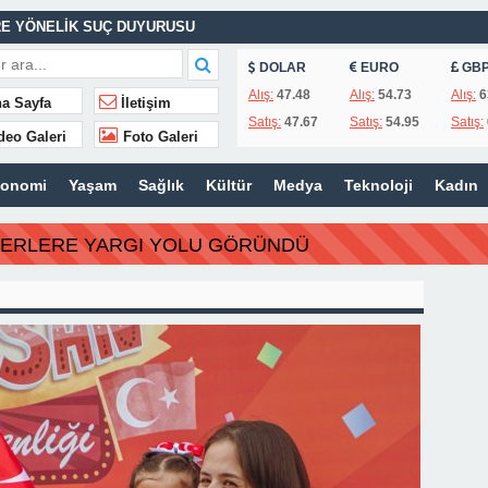
E YÖNELİK SUÇ DUYURUSU
ASINA EFE İBRİKOĞLU’NUN ADI VERİLDİ
DOLAR
EURO
GB
Alış:
47.48
Alış:
54.73
Alış:
6
a Sayfa
İletişim
Satış:
47.67
Satış:
54.95
Satış:
deo Galeri
Foto Galeri
MHURİYET TARİHİNİN EN BÜYÜK ZULMÜNÜN DERİN ANALİZİ !
konomi
Yaşam
Sağlık
Kültür
Medya
Teknoloji
Kadın
İTLERİ UNUTULMADI
BERLERE YARGI YOLU GÖRÜNDÜ
K
İSİ’NDEN ÖNEMLİ KARARLAR