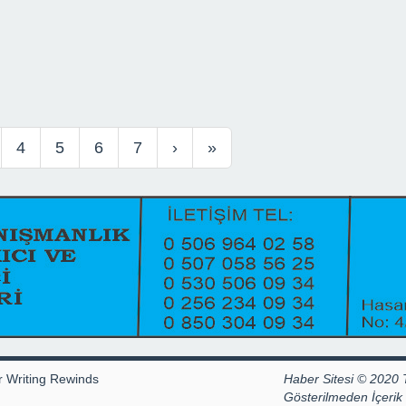
4
5
6
7
›
»
r Writing Rewinds
Haber Sitesi © 2020 
Gösterilmeden İçeri