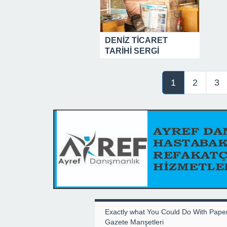
DENİZ TİCARET
TARİHİ SERGİ
ALANI’NA 2025
YILINDA ZİYARETÇİ
1
2
3
AKINI
Exactly what You Could Do With Pape
Gazete Manşetleri