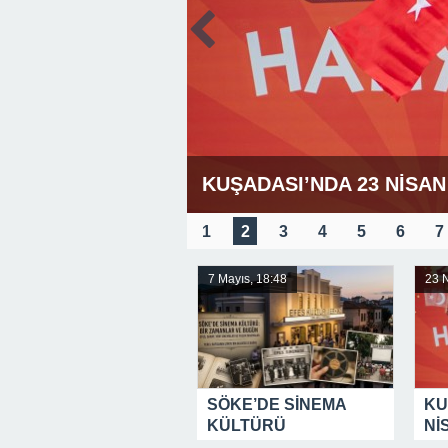
KUŞADASI’NDA 23 NİSA
1
2
3
4
5
6
7
7 Mayıs, 18:48
23 N
SÖKE’DE SİNEMA
KU
KÜLTÜRÜ
Nİ