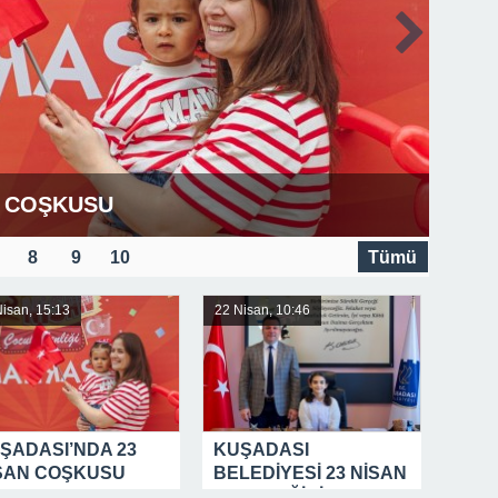
N COŞKUSU
8
9
10
Tümü
isan, 15:13
22 Nisan, 10:46
ŞADASI’NDA 23
KUŞADASI
SAN COŞKUSU
BELEDİYESİ 23 NİSAN
GELENEĞİNİ BU YIL