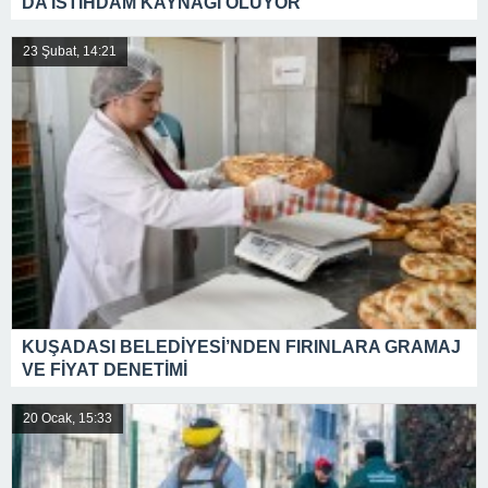
DA İSTİHDAM KAYNAĞI OLUYOR
23 Şubat, 14:21
KUŞADASI BELEDİYESİ’NDEN FIRINLARA GRAMAJ
VE FİYAT DENETİMİ
20 Ocak, 15:33