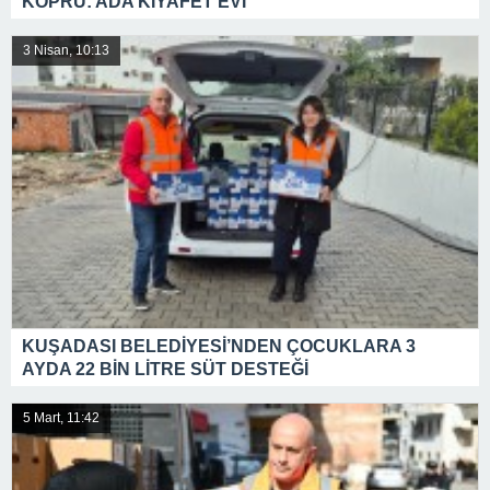
KÖPRÜ: ADA KIYAFET EVİ
3 Nisan, 10:13
KUŞADASI BELEDİYESİ’NDEN ÇOCUKLARA 3
AYDA 22 BİN LİTRE SÜT DESTEĞİ
5 Mart, 11:42