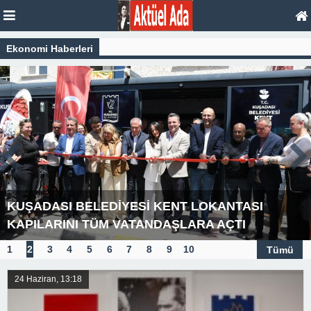
Ekonomi Haberleri
KUŞADASI BELEDİYESİ KENT LOKANTASI
KAPILARINI TÜM VATANDAŞLARA AÇTI
1
2
3
4
5
6
7
8
9
10
Tümü
24 Haziran, 13:18