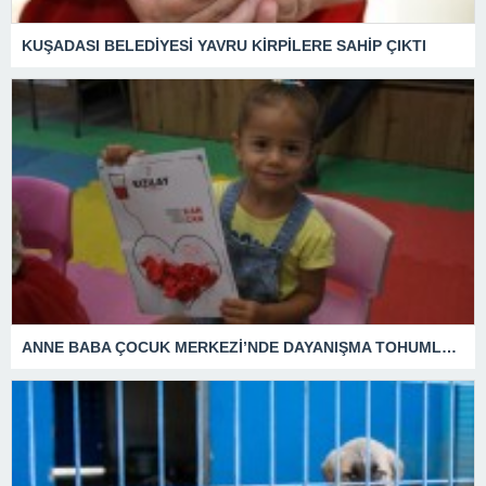
KUŞADASI BELEDİYESİ YAVRU KİRPİLERE SAHİP ÇIKTI
ANNE BABA ÇOCUK MERKEZİ’NDE DAYANIŞMA TOHUMLARI YEŞERDİ