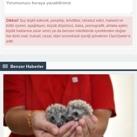
Dikkat!
Suç teşkil edecek, yasadışı, tehditkar, rahatsız edici, hakaret ve
küfür içeren, aşağılayıcı, küçük düşürücü, kaba, pornografik, ahlaka aykırı,
kişilik haklarına zarar verici ya da benzeri niteliklerde içeriklerden doğan
her türlü mali, hukuki, cezai, idari sorumluluk içeriği gönderen Üye/Üyeler’e
aittir.
Benzer Haberler