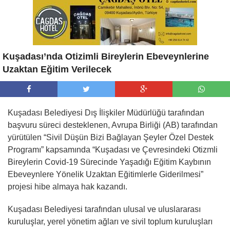
Kuşadası’nda Otizimli Bireylerin Ebeveynlerine
Uzaktan Eğitim Verilecek
Kuş
adas
ı Belediyesi Dış İlişkiler Müdürlüğü tarafından
başvuru süreci desteklenen, Avrupa Birliği (AB) tarafından
yürütü
len
“
Sivil Düşün Bizi Bağlayan Şeyler Özel Destek
Programı” kapsamında
“
Kuş
adas
ı
ve
Çevresindeki Otizmli
Bireylerin Covid-19 Sürecinde Yaşadığı Eğitim Kaybının
Ebeveynlere Y
ö
nelik Uzaktan Eğitimlerle Giderilmesi”
projesi hibe almaya hak kazandı.
Kuş
adas
ı Belediyesi tarafından ulusal ve uluslararası
kuruluşlar, yerel y
ö
netim ağları ve sivil toplum kuruluşları