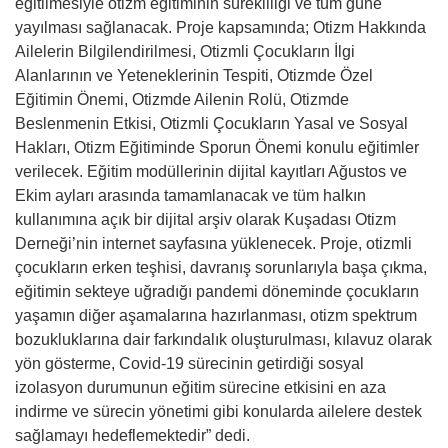
eğitilmesiyle otizm eğitiminin sürekliliği ve tüm güne
yayılması sağlanacak. Proje kapsamında; Otizm Hakkında
Ailelerin Bilgilendirilmesi, Otizmli Çocukların İlgi
Alanlarının ve Yeteneklerinin Tespiti, Otizmde Özel
Eğitimin Önemi, Otizmde Ailenin Rolü, Otizmde
Beslenmenin Etkisi, Otizmli Çocukların Yasal ve Sosyal
Hakları, Otizm Eğitiminde Sporun Önemi konulu eğitimler
verilecek. Eğitim modüllerinin dijital kayıtları Ağustos ve
Ekim ayları arasında tamamlanacak ve tüm halkın
kullanımına açık bir dijital arşiv olarak Kuş
adas
ı Otizm
Derneği
’
nin internet sayfasına yüklenecek. Proje, otizmli
çocukların erken teşhisi, davranış sorunlarıyla başa çıkma,
eğitimin sekteye uğradığı
pandemi d
ö
neminde çocukların
yaşamı
n di
ğer aşamalarına hazırlanması, otizm spektrum
bozukluklarına dair farkı
ndal
ık oluşturulması, kılavuz olarak
y
ö
n g
ö
sterme, Covid-19 s
ürecinin getirdiği sosyal
izolasyon durumunun eğitim sürecine etkisini en aza
indirme ve sürecin y
ö
netimi gibi konularda ailelere destek
sağlamayı hedeflemektedir” dedi.