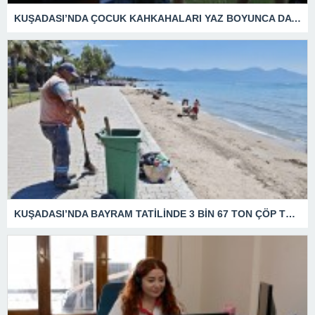
KUŞADASI’NDA ÇOCUK KAHKAHALARI YAZ BOYUNCA DA DEVAM EDECEK
KUŞADASI’NDA BAYRAM TATİLİNDE 3 BİN 67 TON ÇÖP TOPLANDI