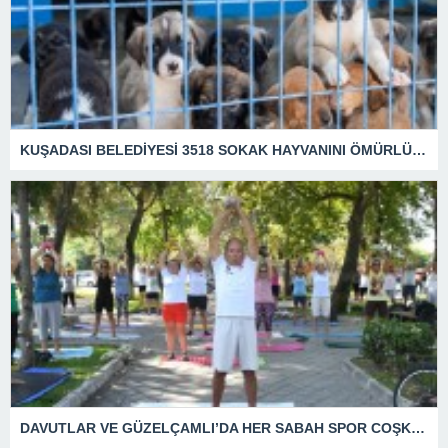
KUŞADASI BELEDİYESİ 3518 SOKAK HAYVANINI ÖMÜRLÜK YUVASINA KAVUŞTURDU
DAVUTLAR VE GÜZELÇAMLI’DA HER SABAH SPOR COŞKUSU YAŞANIYOR