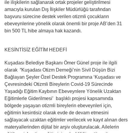
ile ilişkilerin sağlanarak ortak projeler geliştirilmesi
amacıyla kurulan Dış İlişkiler Müdürlüğü tarafından
başvuru sürecine destek verilen otizmli çocukların
ebeveynlerine y
ö
nelik olarak
ö
nemli bir proje AB
’
den 31
bin 500 TL hibe almaya hak kazandı.
KES
İ
NT
İSİZ EĞİTİ
M HEDEF
İ
Kuşadası Belediye Başkanı Ömer Günel proje ile ilgili
olarak “Kuş
adas
ı Otizm Derneği
’
nin Sivil Düşü
n
Bizi
Bağlayan Şeyler Özel Destek Programına
‘
Kuş
adas
ı ve
Çevresindeki Otizmli Bireylerin Covid-19 Sürecinde
Yaşadığı Eğitim Kaybının Ebeveynlere Y
ö
nelik Uzaktan
Eğitimlerle Giderilmesi’ başlıklı projesi kapsamında
b
ö
lgede yaşayan otizmli bireylerin ebeveynleri için,
eğitimin kesintisiz olarak evde de devam etmesini
sağlayacak uzaktan eğitimler verilecek ve kayıt alınan ders
materyallerinden dijital bir arşiv oluşturulacak. Ailelerin