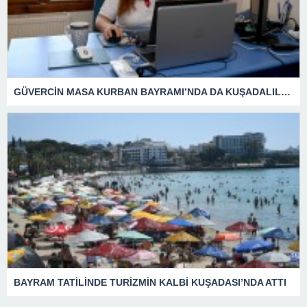
GÜVERCİN MASA KURBAN BAYRAMI’NDA DA KUŞADALILARIN YANINDA OLDU
BAYRAM TATİLİNDE TURİZMİN KALBİ KUŞADASI’NDA ATTI