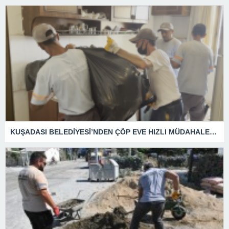
KUŞADASI BELEDİYESİ’NDEN ÇÖP EVE HIZLI MÜDAHALE: 2,3 TON ATIK TAHLİYE EDİLDİ