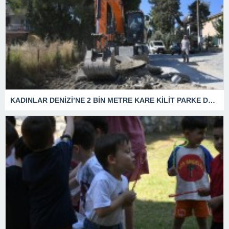
KADINLAR DENİZİ’NE 2 BİN METRE KARE KİLİT PARKE DÖŞEMESİ