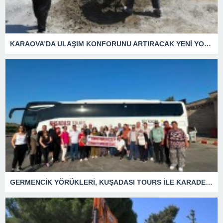
KARAOVA’DA ULAŞIM KONFORUNU ARTIRACAK YENİ YOL HAMLESİ
GERMENCİK YÖRÜKLERİ, KUŞADASI TOURS İLE KARADENİZ TURUNA ÇIKTI