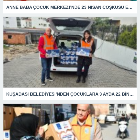
ANNE BABA ÇOCUK MERKEZİ’NDE 23 NİSAN COŞKUSU ERKEN YAŞANDI
KUŞADASI BELEDİYESİ’NDEN ÇOCUKLARA 3 AYDA 22 BİN LİTRE SÜT DESTEĞİ