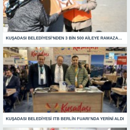
KUŞADASI BELEDİYESİ’NDEN 3 BİN 500 AİLEYE RAMAZAN YARDIMI
KUŞADASI BELEDİYESİ ITB BERLİN FUARI’NDA YERİNİ ALDI