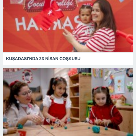
KUŞADASI’NDA 23 NİSAN COŞKUSU