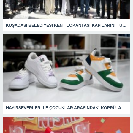
KUŞADASI BELEDİYESİ KENT LOKANTASI KAPILARINI TÜM VATANDAŞLARA AÇTI
HAYIRSEVERLER İLE ÇOCUKLAR ARASINDAKİ KÖPRÜ: ADA KIYAFET EVİ