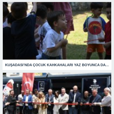
KUŞADASI’NDA ÇOCUK KAHKAHALARI YAZ BOYUNCA DA DEVAM EDECEK