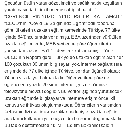
Çocuğun üstün yararı gözetilmeli ve sağlık hakkı koşulların
yaratılmasında birincil öneme sahip olmalıdır.”
“ÖĞRENCİLERİN YÜZDE 51’İ DERSLERE KATILAMADI”
“OECD’nin, “Covid-19 Salgınında Eğitim” adlı raporuna
göre; ülkelerin uzaktan eğitim karnesinde Türkiye, 77 ülke
içinde 64’üncü sırada yer almıştı. EBA üzerinden yürütülen
uzaktan eğitimlerde, MEB verilerine göre öğrencilerin
yarısından fazlası %51,1’i derslere katılamamıştır. Yine
OECD’nin Rapora göre, Türkiye’de uzaktan eğitim alan her
100 çocuktan 30’unun bilgisayarı yok. İnternet bağlantısına
erişimde de 77 ülke içinde Türkiye, sondan üçüncü olarak
74’ncü sırada yer bulmaktadır. Diğer verilere göre de
öğrencilerin yüzde 20’sinin interneti, yüzde 5’ininse
televizyonu mevcut değildir. Bu veriler ışığında yürütülecek
uzaktan eğitimde bilgisayar ve internete erişim öncelikli
konuyu ve ihtiyacı oluşturmaktadır. Öğrencilerin yarısından
fazlasının fiziksel imkansızlıklar nedeniyle uzaktan eğitim
araçlarını kullanamıyor oluşu ciddi bir sorun doğurmaktadır.
Bu tablo göstermektedir ki Milli Eğitim Bakanlığı salgın