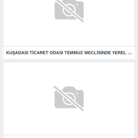
KUŞADASI TİCARET ODASI TEMMUZ MECLİSİNDE YEREL İŞLETMELERE ANLAMLI DESTEK