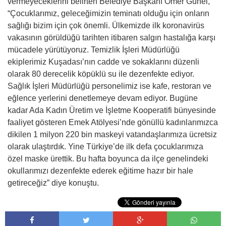
vermeyeceklerini belirten Belediye Başkanı Ömer Günel,
“Çocuklarımız, geleceğimizin teminatı olduğu için onların
sağlığı bizim için çok önemli. Ülkemizde ilk koronavirüs
vakasının görüldüğü tarihten itibaren salgın hastalığa karşı
mücadele yürütüyoruz. Temizlik İşleri Müdürlüğü
ekiplerimiz Kuşadası’nın cadde ve sokaklarını düzenli
olarak 80 derecelik köpüklü su ile dezenfekte ediyor.
Sağlık İşleri Müdürlüğü personelimiz ise kafe, restoran ve
eğlence yerlerini denetlemeye devam ediyor. Bugüne
kadar Ada Kadın Üretim ve İşletme Kooperatifi bünyesinde
faaliyet gösteren Emek Atölyesi’nde gönüllü kadınlarımızca
dikilen 1 milyon 220 bin maskeyi vatandaşlarımıza ücretsiz
olarak ulaştırdık. Yine Türkiye’de ilk defa çocuklarımıza
özel maske ürettik. Bu hafta boyunca da ilçe genelindeki
okullarımızı dezenfekte ederek eğitime hazır bir hale
getireceğiz” diye konuştu.