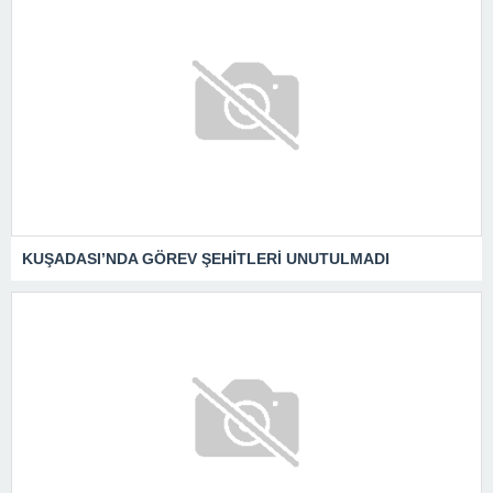
KUŞADASI’NDA GÖREV ŞEHİTLERİ UNUTULMADI