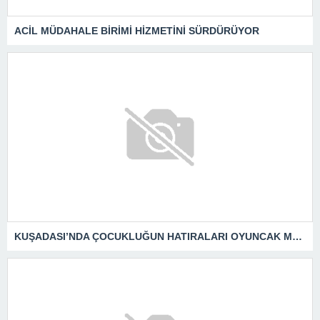
ACİL MÜDAHALE BİRİMİ HİZMETİNİ SÜRDÜRÜYOR
KUŞADASI’NDA ÇOCUKLUĞUN HATIRALARI OYUNCAK MÜZESİNDE HAYAT BULACAK