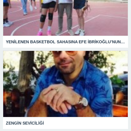
YENİLENEN BASKETBOL SAHASINA EFE İBRİKOĞLU’NUN ADI VERİLDİ
ZENGİN SEVİCİLİĞİ