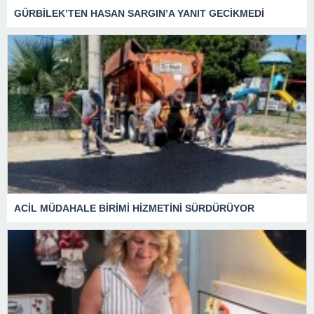
GÜRBİLEK’TEN HASAN SARGIN’A YANIT GECİKMEDİ
ACİL MÜDAHALE BİRİMİ HİZMETİNİ SÜRDÜRÜYOR