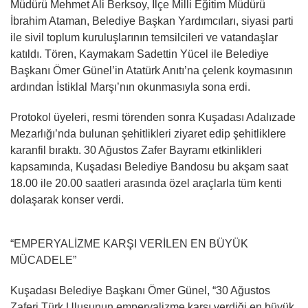
Müdürü Mehmet Ali Berksoy, İlçe Milli Eğitim Müdürü
İbrahim Ataman, Belediye Başkan Yardımcıları, siyasi parti
ile sivil toplum kuruluşlarının temsilcileri ve vatandaşlar
katıldı. Tören, Kaymakam Sadettin Yücel ile Belediye
Başkanı Ömer Günel’in Atatürk Anıtı’na çelenk koymasının
ardından İstiklal Marşı’nın okunmasıyla sona erdi.
Protokol üyeleri, resmi törenden sonra Kuşadası Adalızade
Mezarlığı’nda bulunan şehitlikleri ziyaret edip şehitliklere
karanfil bıraktı. 30 Ağustos Zafer Bayramı etkinlikleri
kapsamında, Kuşadası Belediye Bandosu bu akşam saat
18.00 ile 20.00 saatleri arasında özel araçlarla tüm kenti
dolaşarak konser verdi.
“EMPERYALİZME KARŞI VERİLEN EN BÜYÜK
MÜCADELE”
Kuşadası Belediye Başkanı Ömer Günel, “30 Ağustos
Zaferi Türk Ulusunun emperyalizme karşı verdiği en büyük