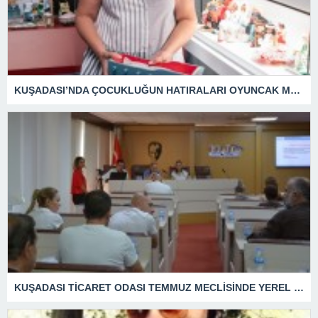
KUŞADASI’NDA ÇOCUKLUĞUN HATIRALARI OYUNCAK MÜZESİNDE HAYAT BULACAK
KUŞADASI TİCARET ODASI TEMMUZ MECLİSİNDE YEREL İŞLETMELERE ANLAMLI DESTEK