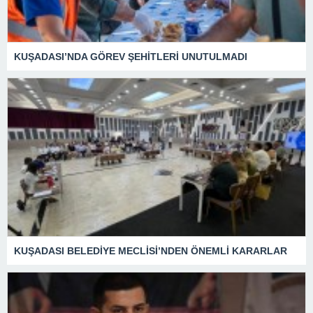
KUŞADASI’NDA GÖREV ŞEHİTLERİ UNUTULMADI
KUŞADASI BELEDİYE MECLİSİ’NDEN ÖNEMLİ KARARLAR