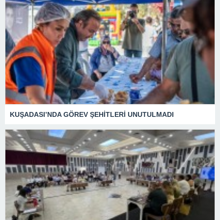
KUŞADASI’NDA GÖREV ŞEHİTLERİ UNUTULMADI