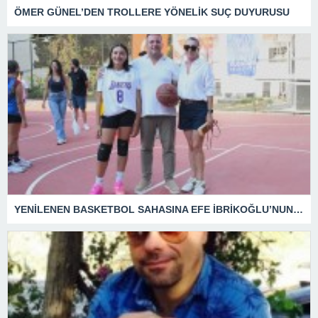
ÖMER GÜNEL’DEN TROLLERE YÖNELİK SUÇ DUYURUSU
YENİLENEN BASKETBOL SAHASINA EFE İBRİKOĞLU’NUN ADI VERİLDİ