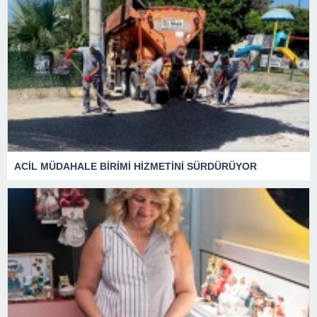
ACİL MÜDAHALE BİRİMİ HİZMETİNİ SÜRDÜRÜYOR