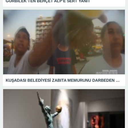
GÜRBİLEK’TEN BEHÇET ALP’E SERT YANIT
KUŞADASI BELEDİYESİ ZABITA MEMURUNU DARBEDEN DİLENCİ 2 KADIN TUTUKLANDI