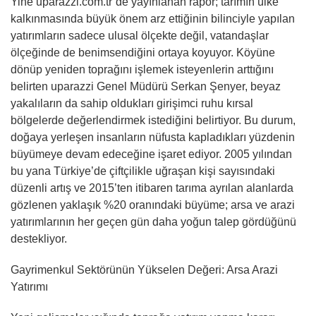
Yine uparazzi.com.tr’de yayınlanan rapor; tarımın ülke
kalkınmasında büyük önem arz ettiğinin bilinciyle yapılan
yatırımların sadece ulusal ölçekte değil, vatandaşlar
ölçeğinde de benimsendiğini ortaya koyuyor. Köyüne
dönüp yeniden toprağını işlemek isteyenlerin arttığını
belirten uparazzi Genel Müdürü Serkan Şenyer, beyaz
yakalıların da sahip oldukları girişimci ruhu kırsal
bölgelerde değerlendirmek istediğini belirtiyor. Bu durum,
doğaya yerleşen insanların nüfusta kapladıkları yüzdenin
büyümeye devam edeceğine işaret ediyor. 2005 yılından
bu yana Türkiye’de çiftçilikle uğraşan kişi sayısındaki
düzenli artış ve 2015’ten itibaren tarıma ayrılan alanlarda
gözlenen yaklaşık %20 oranındaki büyüme; arsa ve arazi
yatırımlarının her geçen gün daha yoğun talep gördüğünü
destekliyor.
Gayrimenkul Sektörünün Yükselen Değeri: Arsa Arazi
Yatırımı