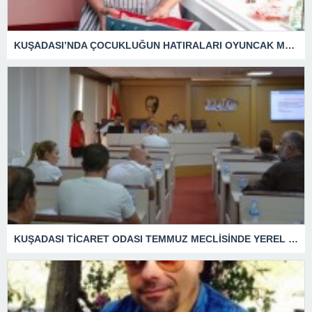
KUŞADASI’NDA ÇOCUKLUĞUN HATIRALARI OYUNCAK MÜZESİNDE HAYAT BULACAK
KUŞADASI TİCARET ODASI TEMMUZ MECLİSİNDE YEREL İŞLETMELERE ANLAMLI DESTEK