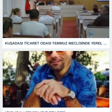
KUŞADASI TİCARET ODASI TEMMUZ MECLİSİNDE YEREL İŞLETMELERE ANLAMLI DESTEK