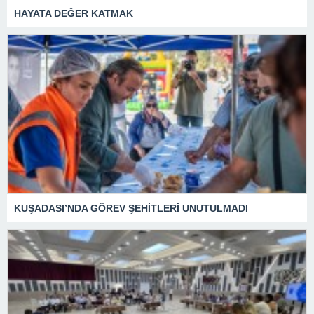
HAYATA DEĞER KATMAK
KUŞADASI’NDA GÖREV ŞEHİTLERİ UNUTULMADI