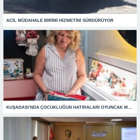
ACİL MÜDAHALE BİRİMİ HİZMETİNİ SÜRDÜRÜYOR
KUŞADASI’NDA ÇOCUKLUĞUN HATIRALARI OYUNCAK MÜZESİNDE HAYAT BULACAK