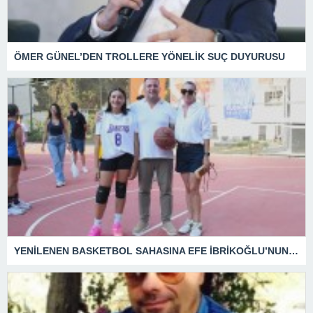
ÖMER GÜNEL’DEN TROLLERE YÖNELİK SUÇ DUYURUSU
YENİLENEN BASKETBOL SAHASINA EFE İBRİKOĞLU’NUN ADI VERİLDİ