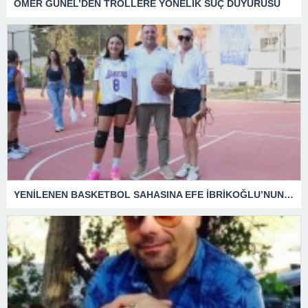
ÖMER GÜNEL’DEN TROLLERE YÖNELİK SUÇ DUYURUSU
YENİLENEN BASKETBOL SAHASINA EFE İBRİKOĞLU’NUN ADI VERİLDİ