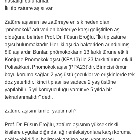
hastalığı bulunanlar.
İki tip zatürre aşısı var
Zatürre aşısının ise zatürreye en sık neden olan
“pnömokok” adı verilen bakteriye karşı geliştirilen aşı
olduğunu belirten Prof. Dr. Füsun Eroğlu, “İki tip zatürre
aşısı bulunmaktadır. Her iki aşı da bakteriden arındırılmış
ölü aşılardır. Bunlar, pnömokokların 13 farklı türüne etkili
Konjuge Pnömokok aşısı (KPA13) ile 23 farklı türüne etkili
Polisakkarit Pnömokok aşısı (PPA23)’dır. Birincisi ömür
boyu koruma sağlar. 2 yaş üstü çocuklar ve erişkinlerde tek
doz yeterlidir. İkinci tip aşı ise sadece 2 yaş üstüne
yapılabilir. 5 yıl koruyuculuğu vardır ve 5 yılda bir
tekrarlanmalıdır” dedi.
Zatürre aşısını kimler yaptırmalı?
Prof. Dr. Füsun Eroğlu, zatürre aşısının yüksek riskli
kişilere uygulandığında, ağır enfeksiyonlara karşı koruma
sağlayabildiğini belirterek zatürre aşısı yaptırması