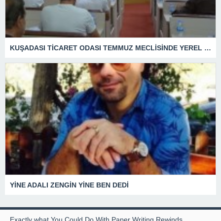
KUŞADASI TİCARET ODASI TEMMUZ MECLİSİNDE YEREL İŞLETMELERE ANLAMLI DESTEK
YİNE ADALI ZENGİN YİNE BEN DEDİ
Exactly what You Could Do With Paper Writing Rewinds