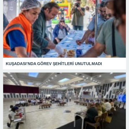
KUŞADASI’NDA GÖREV ŞEHİTLERİ UNUTULMADI