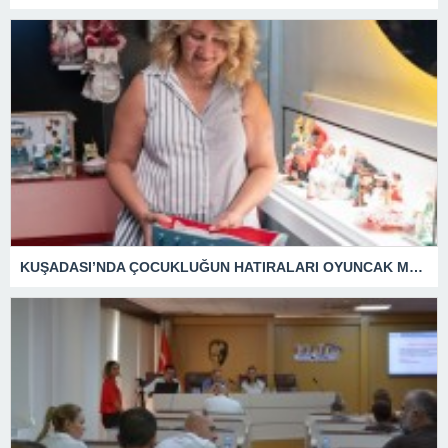
KUŞADASI’NDA ÇOCUKLUĞUN HATIRALARI OYUNCAK MÜZESİNDE HAYAT BULACAK