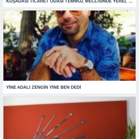
KUŞADASI TİCARET ODASI TEMMUZ MECLİSİNDE YEREL İŞLETMELERE ANLAMLI DESTEK
YİNE ADALI ZENGİN YİNE BEN DEDİ