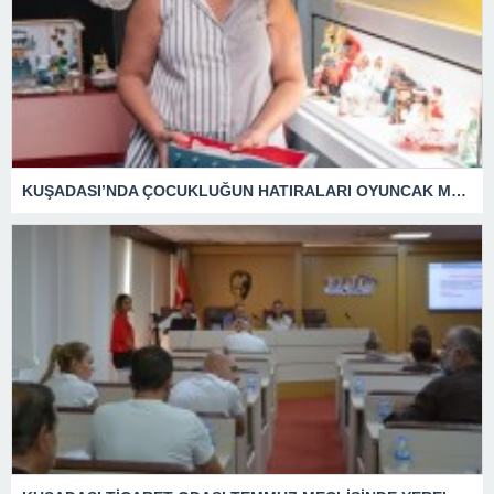
KUŞADASI’NDA ÇOCUKLUĞUN HATIRALARI OYUNCAK MÜZESİNDE HAYAT BULACAK