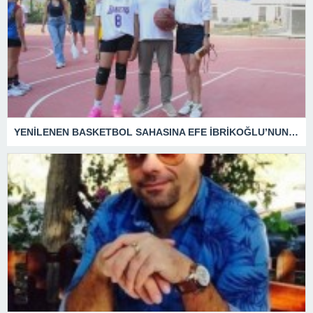
YENİLENEN BASKETBOL SAHASINA EFE İBRİKOĞLU’NUN ADI VERİLDİ