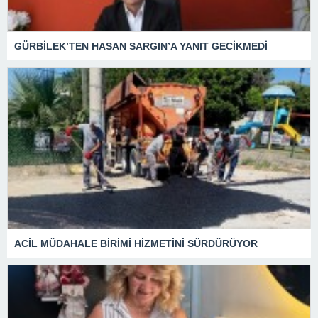
GÜRBİLEK’TEN HASAN SARGIN’A YANIT GECİKMEDİ
ACİL MÜDAHALE BİRİMİ HİZMETİNİ SÜRDÜRÜYOR