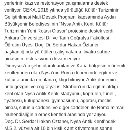
yerlerinin kazı ve restorasyon çalışmalarına destek
veriliyor. GEKA, 2018 yılında yürüttüğü Kültür Turizminin
Geliştirilmesi Mali Destek Programı kapsamında Aydın
Büyükşehir Belediyesi’nin “Nysa Antik Kenti Kültür
Turizminin Yeni Rotası Oluyor” projesine destek verdi.
Ankara Üniversitesi Dil ve Tarih Coğrafya Fakültesi
Öğretim Üyesi Doç. Dr. Serdar Hakan Öztaner
başkanlığında yürütülen çalışmalarda, tiyatro sahne
binasının restorasyonu devam ediyor.
Dionysos’un şehri olarak anılan ve Karia bölgesinin önemli
kentlerinden olan Nysa’nın Roma döneminde eğitim ve
kültür alanında ön plana çıktığı biliniyor. Antik dönemin
ünlü gezgini ve coğrafyacısı Strabon’un da eğitim aldığı
kent olan Nysa Antik Kenti, stadyumu, köprüleri, tüneli,
tiyatrosu, kütüphanesi, gymnasiumu, agorası, meclis
binası, sütunlu caddesi ve diğer caddeleri ile Roma mimari
mühendisliğinin örnek kentleri arasında yer alıyor.
Doç. Dr. Serdar Hakan Öztaner, Nysa Antik Kenti’ndeki
M.S 2. yüzyıla ait 10 bin kişilik antik tiyatronun sahne