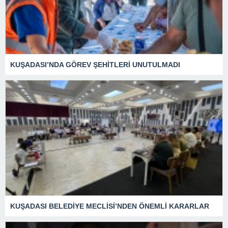
KUŞADASI’NDA GÖREV ŞEHİTLERİ UNUTULMADI
KUŞADASI BELEDİYE MECLİSİ’NDEN ÖNEMLİ KARARLAR