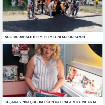
ACİL MÜDAHALE BİRİMİ HİZMETİNİ SÜRDÜRÜYOR
KUŞADASI’NDA ÇOCUKLUĞUN HATIRALARI OYUNCAK MÜZESİNDE HAYAT BULACAK