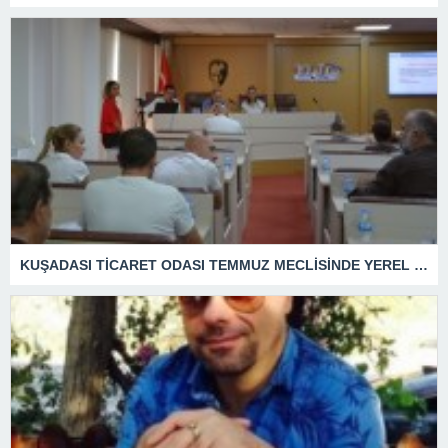
KUŞADASI TİCARET ODASI TEMMUZ MECLİSİNDE YEREL İŞLETMELERE ANLAMLI DESTEK