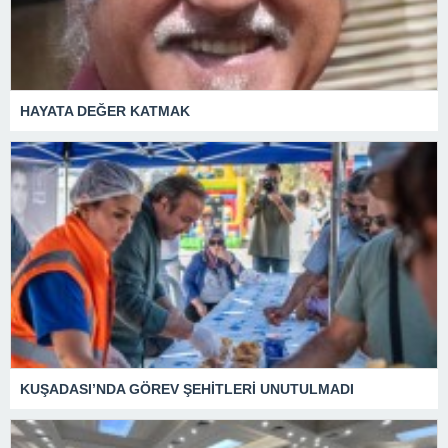
HAYATA DEĞER KATMAK
KUŞADASI’NDA GÖREV ŞEHİTLERİ UNUTULMADI