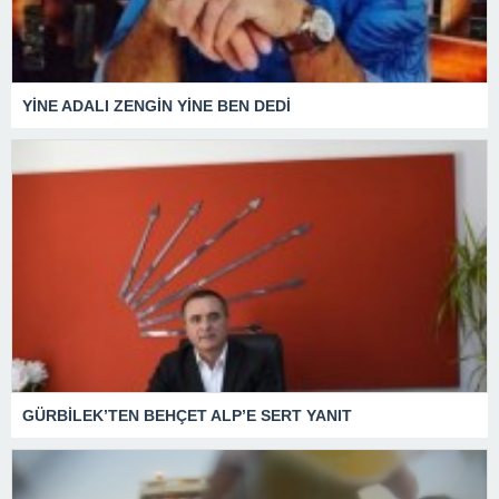
YİNE ADALI ZENGİN YİNE BEN DEDİ
GÜRBİLEK’TEN BEHÇET ALP’E SERT YANIT