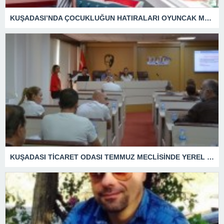
KUŞADASI’NDA ÇOCUKLUĞUN HATIRALARI OYUNCAK MÜZESİNDE HAYAT BULACAK
KUŞADASI TİCARET ODASI TEMMUZ MECLİSİNDE YEREL İŞLETMELERE ANLAMLI DESTEK