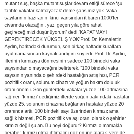
mutant suş, başka mutant suşlar devam ettiği sürece ‘şu
tarihte vakalar kalmayacak’ deme şansımız yok. Vaka
sayılarının haziranın ikinci yarısından itibaren 1000’ler
civarında olacağını, yazı geçen yıla göre rahat
geçireceğimizi düşünüyorum” dedi.’KAPATMAYI
GEREKTİRECEK YÜKSELİŞ YOK’Prof. Dr. Kemalettin
Aydın, haritadaki durumun, son birkaç haftadır kurallara
uyulmamasından kaynaklandığını söyledi. Prof. Dr. Aydın,
illerinin kırmızıya dönmesinin sadece 100 bindeki vaka
sayısından olmayacağını belirterek, “100 bindeki vaka
sayısının yanında o şehirdeki hastalığın artış hızı, PCR
pozitiflik oranı, solunum cihazı ve yoğun bakım doluluk
oranı önemli. Son günlerdeki vakalar yüzde 100 artmasına
rağmen ‘kırmızı’ dediğimiz illerde yoğun bakımdaki hastalar
yüzde 25, solunum cihazına bağlanan hastalar yüzde 20
oranında arttı. 100 bindeki sayı üzerinden kırmızı; ama
sağlık hizmeti, PCR pozitiflik ve aşı oranı olarak o şehirler
kırmızı değil şu an. Bu neyi doğurur? Kırmızı olmamakla
beraber, kırmızı olma ihtimalini göz önüne alarak, yerelde