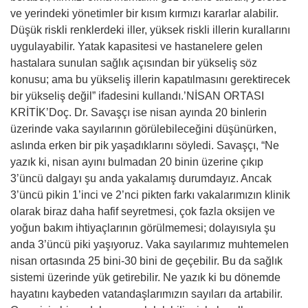
ve yerindeki yönetimler bir kısım kırmızı kararlar alabilir.
Düşük riskli renklerdeki iller, yüksek riskli illerin kurallarını
uygulayabilir. Yatak kapasitesi ve hastanelere gelen
hastalara sunulan sağlık açısından bir yükseliş söz
konusu; ama bu yükseliş illerin kapatılmasını gerektirecek
bir yükseliş değil” ifadesini kullandı.’NİSAN ORTASI
KRİTİK’Doç. Dr. Savaşçı ise nisan ayında 20 binlerin
üzerinde vaka sayılarının görülebileceğini düşünürken,
aslında erken bir pik yaşadıklarını söyledi. Savaşçı, “Ne
yazık ki, nisan ayını bulmadan 20 binin üzerine çıkıp
3’üncü dalgayı şu anda yakalamış durumdayız. Ancak
3’üncü pikin 1’inci ve 2’nci pikten farkı vakalarımızın klinik
olarak biraz daha hafif seyretmesi, çok fazla oksijen ve
yoğun bakım ihtiyaçlarının görülmemesi; dolayısıyla şu
anda 3’üncü piki yaşıyoruz. Vaka sayılarımız muhtemelen
nisan ortasında 25 bini-30 bini de geçebilir. Bu da sağlık
sistemi üzerinde yük getirebilir. Ne yazık ki bu dönemde
hayatını kaybeden vatandaşlarımızın sayıları da artabilir.