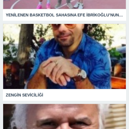
YENİLENEN BASKETBOL SAHASINA EFE İBRİKOĞLU’NUN ADI VERİLDİ
ZENGİN SEVİCİLİĞİ