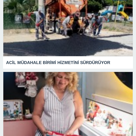
ACİL MÜDAHALE BİRİMİ HİZMETİNİ SÜRDÜRÜYOR