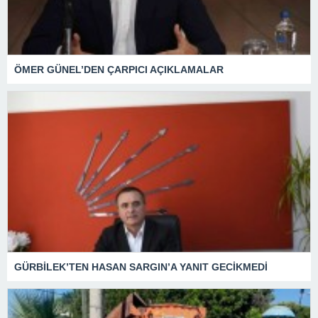
ÖMER GÜNEL’DEN ÇARPICI AÇIKLAMALAR
GÜRBİLEK’TEN HASAN SARGIN’A YANIT GECİKMEDİ