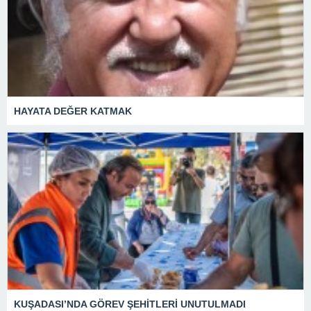
HAYATA DEĞER KATMAK
KUŞADASI’NDA GÖREV ŞEHİTLERİ UNUTULMADI