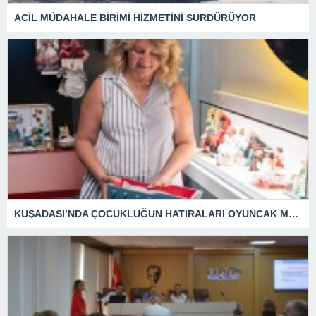
ACİL MÜDAHALE BİRİMİ HİZMETİNİ SÜRDÜRÜYOR
KUŞADASI’NDA ÇOCUKLUĞUN HATIRALARI OYUNCAK MÜZESİNDE HAYAT BULACAK