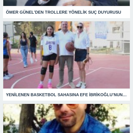
ÖMER GÜNEL’DEN TROLLERE YÖNELİK SUÇ DUYURUSU
YENİLENEN BASKETBOL SAHASINA EFE İBRİKOĞLU’NUN ADI VERİLDİ