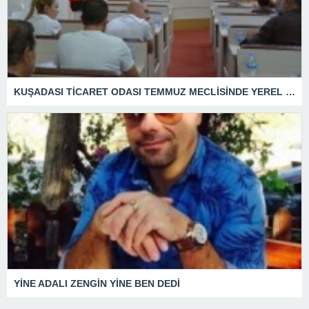
KUŞADASI TİCARET ODASI TEMMUZ MECLİSİNDE YEREL İŞLETMELERE ANLAMLI DESTEK
YİNE ADALI ZENGİN YİNE BEN DEDİ