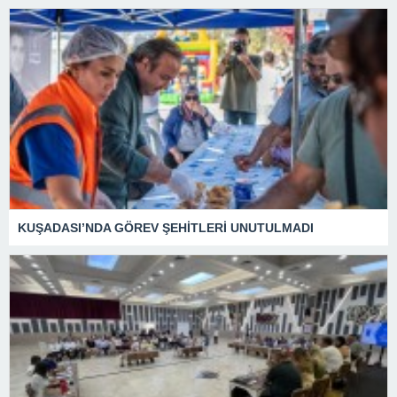
KUŞADASI’NDA GÖREV ŞEHİTLERİ UNUTULMADI