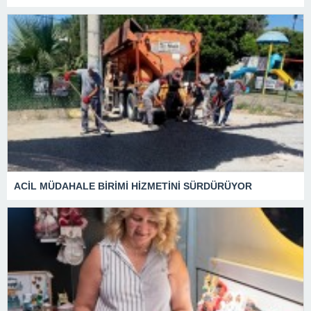
ACİL MÜDAHALE BİRİMİ HİZMETİNİ SÜRDÜRÜYOR