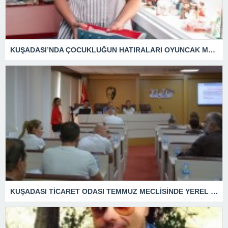
KUŞADASI’NDA ÇOCUKLUĞUN HATIRALARI OYUNCAK MÜZESİNDE HAYAT BULACAK
KUŞADASI TİCARET ODASI TEMMUZ MECLİSİNDE YEREL İŞLETMELERE ANLAMLI DESTEK