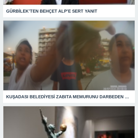
GÜRBİLEK’TEN BEHÇET ALP’E SERT YANIT
KUŞADASI BELEDİYESİ ZABITA MEMURUNU DARBEDEN DİLENCİ 2 KADIN TUTUKLANDI