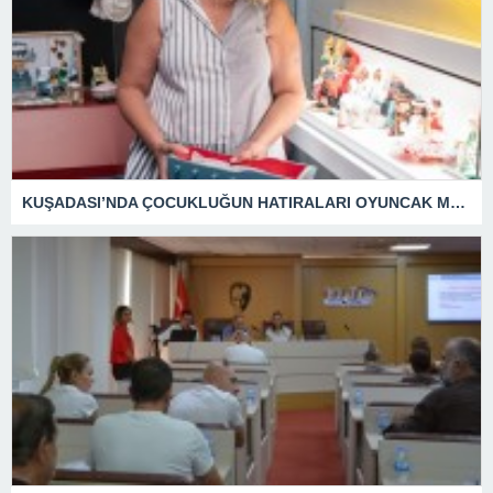
KUŞADASI’NDA ÇOCUKLUĞUN HATIRALARI OYUNCAK MÜZESİNDE HAYAT BULACAK