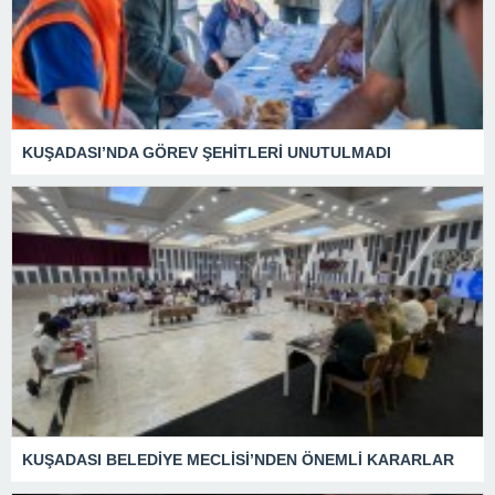
KUŞADASI’NDA GÖREV ŞEHİTLERİ UNUTULMADI
KUŞADASI BELEDİYE MECLİSİ’NDEN ÖNEMLİ KARARLAR