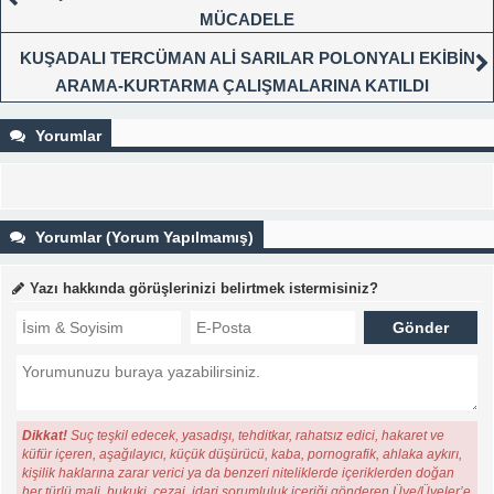
MÜCADELE
KUŞADALI TERCÜMAN ALİ SARILAR POLONYALI EKİBİN
ARAMA-KURTARMA ÇALIŞMALARINA KATILDI
Yorumlar
Yorumlar (Yorum Yapılmamış)
Yazı hakkında görüşlerinizi belirtmek istermisiniz?
Dikkat!
Suç teşkil edecek, yasadışı, tehditkar, rahatsız edici, hakaret ve
küfür içeren, aşağılayıcı, küçük düşürücü, kaba, pornografik, ahlaka aykırı,
kişilik haklarına zarar verici ya da benzeri niteliklerde içeriklerden doğan
her türlü mali, hukuki, cezai, idari sorumluluk içeriği gönderen Üye/Üyeler’e