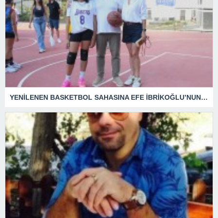
YENİLENEN BASKETBOL SAHASINA EFE İBRİKOĞLU’NUN ADI VERİLDİ