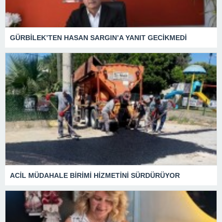
GÜRBİLEK’TEN HASAN SARGIN’A YANIT GECİKMEDİ
ACİL MÜDAHALE BİRİMİ HİZMETİNİ SÜRDÜRÜYOR