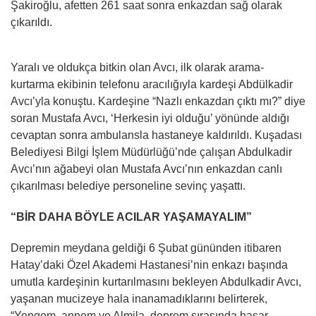
Şakiroğlu, afetten 261 saat sonra enkazdan sağ olarak
çıkarıldı.
Yaralı ve oldukça bitkin olan Avcı, ilk olarak arama-
kurtarma ekibinin telefonu aracılığıyla kardeşi Abdülkadir
Avcı’yla konuştu. Kardeşine “Nazlı enkazdan çıktı mı?” diye
soran Mustafa Avcı, ‘Herkesin iyi olduğu’ yönünde aldığı
cevaptan sonra ambulansla hastaneye kaldırıldı. Kuşadası
Belediyesi Bilgi İşlem Müdürlüğü’nde çalışan Abdulkadir
Avcı’nın ağabeyi olan Mustafa Avcı’nın enkazdan canlı
çıkarılması belediye personeline sevinç yaşattı.
“BİR DAHA BÖYLE ACILAR YAŞAMAYALIM”
Depremin meydana geldiği 6 Şubat gününden itibaren
Hatay’daki Özel Akademi Hastanesi’nin enkazı başında
umutla kardeşinin kurtarılmasını bekleyen Abdulkadir Avcı,
yaşanan mucizeye hala inanamadıklarını belirterek,
“Yengem, annem ve Almila, deprem sırasında hasar