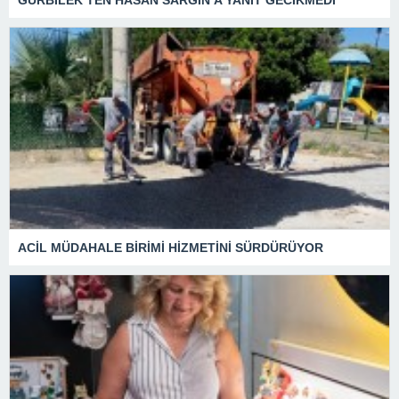
ACİL MÜDAHALE BİRİMİ HİZMETİNİ SÜRDÜRÜYOR