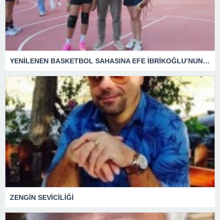
YENİLENEN BASKETBOL SAHASINA EFE İBRİKOĞLU’NUN ADI VERİLDİ
ZENGİN SEVİCİLİĞİ