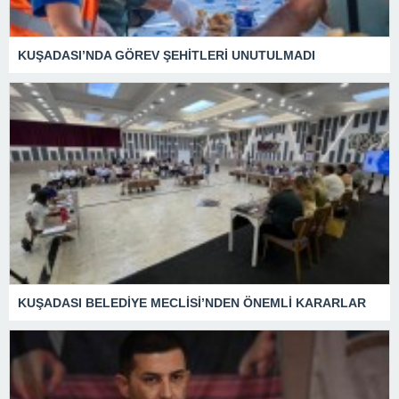
KUŞADASI’NDA GÖREV ŞEHİTLERİ UNUTULMADI
KUŞADASI BELEDİYE MECLİSİ’NDEN ÖNEMLİ KARARLAR