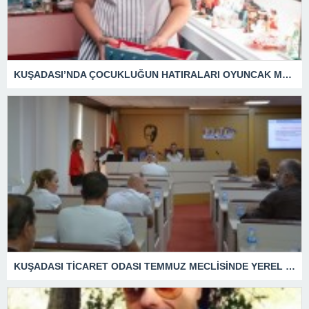
KUŞADASI’NDA ÇOCUKLUĞUN HATIRALARI OYUNCAK MÜZESİNDE HAYAT BULACAK
KUŞADASI TİCARET ODASI TEMMUZ MECLİSİNDE YEREL İŞLETMELERE ANLAMLI DESTEK