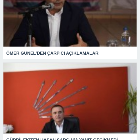
ÖMER GÜNEL’DEN ÇARPICI AÇIKLAMALAR
GÜRBİLEK’TEN HASAN SARGIN’A YANIT GECİKMEDİ