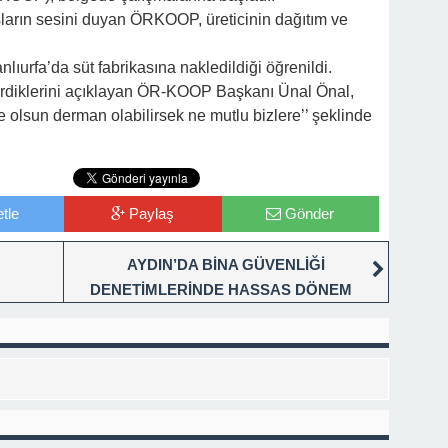
şların sesini duyan ÖRKOOP, üreticinin dağıtım ve
ıurfa’da süt fabrikasına nakledildiği öğrenildi.
erdiklerini açıklayan ÖR-KOOP Başkanı Ünal Önal,
bze olsun derman olabilirsek ne mutlu bizlere’’ şeklinde
tle
Paylaş
Gönder
AYDIN’DA BİNA GÜVENLİĞİ
DENETİMLERİNDE HASSAS DÖNEM