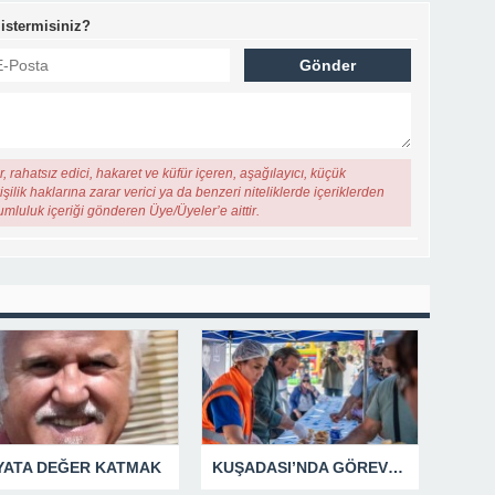
 istermisiniz?
, rahatsız edici, hakaret ve küfür içeren, aşağılayıcı, küçük
şilik haklarına zarar verici ya da benzeri niteliklerde içeriklerden
rumluluk içeriği gönderen Üye/Üyeler’e aittir.
YATA DEĞER KATMAK
KUŞADASI’NDA GÖREV ŞEHİTLERİ UNUTULMADI