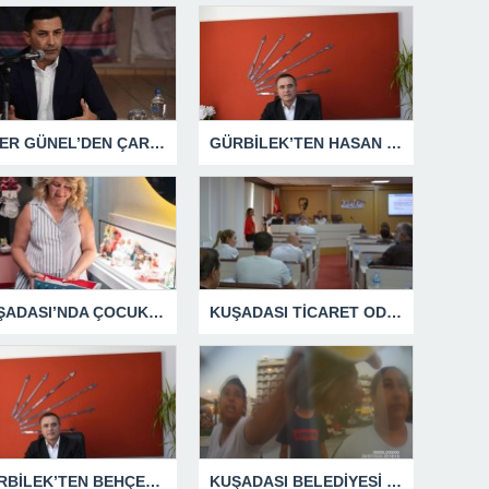
ÖMER GÜNEL’DEN ÇARPICI AÇIKLAMALAR
GÜRBİLEK’TEN HASAN SARGIN’A YANIT GECİKMEDİ
KUŞADASI’NDA ÇOCUKLUĞUN HATIRALARI OYUNCAK MÜZESİNDE HAYAT BULACAK
KUŞADASI TİCARET ODASI TEMMUZ MECLİSİNDE YEREL İŞLETMELERE ANLAMLI DESTEK
GÜRBİLEK’TEN BEHÇET ALP’E SERT YANIT
KUŞADASI BELEDİYESİ ZABITA MEMURUNU DARBEDEN DİLENCİ 2 KADIN TUTUKLANDI