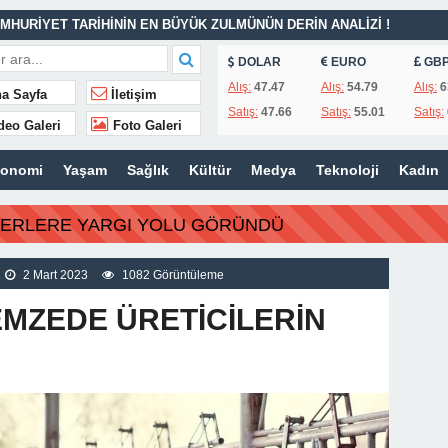
MHURİYET TARİHİNİN EN BÜYÜK ZULMÜNÜN DERİN ANALİZİ !
DOLAR
EURO
GB
İTLERİ UNUTULMADI
Alış:
47.47
Alış:
54.79
Alış:
6
a Sayfa
İletişim
Satış:
47.66
Satış:
55.01
Satış:
K
deo Galeri
Foto Galeri
İSİ’NDEN ÖNEMLİ KARARLAR
konomi
Yaşam
Sağlık
Kültür
Medya
Teknoloji
Kadın
ı – 42 “Kırık Şehirlerin Çocukları”
AÇINILMAZ SONU !
BERLERE YARGI YOLU GÖRÜNDÜ
 AÇIKLAMALAR
ILIR
2 Mart 2023
1082 Görüntüleme
MZEDE ÜRETİCİLERİN