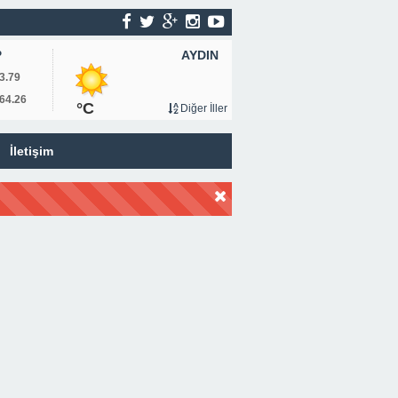
AYDIN
P
3.79
64.26
°C
Diğer İller
İletişim