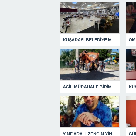
KUŞADASI BELEDİYE MECLİSİ’NDEN ÖNEMLİ KARARLAR
ACİL MÜDAHALE BİRİMİ HİZMETİNİ SÜRDÜRÜYOR
YİNE ADALI ZENGİN YİNE BEN DEDİ