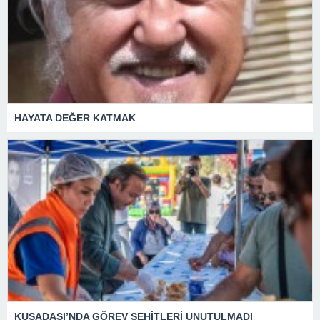
HAYATA DEĞER KATMAK
KUŞADASI’NDA GÖREV ŞEHİTLERİ UNUTULMADI