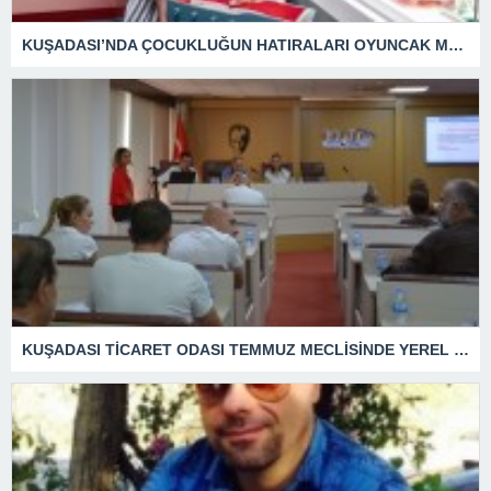
KUŞADASI’NDA ÇOCUKLUĞUN HATIRALARI OYUNCAK MÜZESİNDE HAYAT BULACAK
KUŞADASI TİCARET ODASI TEMMUZ MECLİSİNDE YEREL İŞLETMELERE ANLAMLI DESTEK