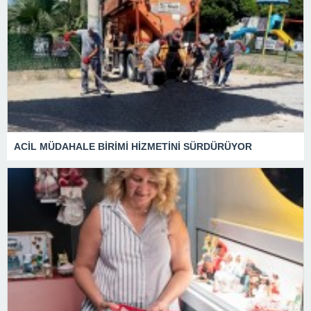
ACİL MÜDAHALE BİRİMİ HİZMETİNİ SÜRDÜRÜYOR