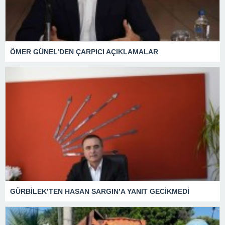
ÖMER GÜNEL’DEN ÇARPICI AÇIKLAMALAR
GÜRBİLEK’TEN HASAN SARGIN’A YANIT GECİKMEDİ