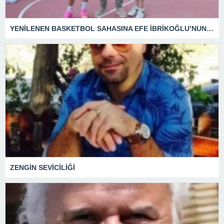
YENİLENEN BASKETBOL SAHASINA EFE İBRİKOĞLU’NUN ADI VERİLDİ
ZENGİN SEVİCİLİĞİ