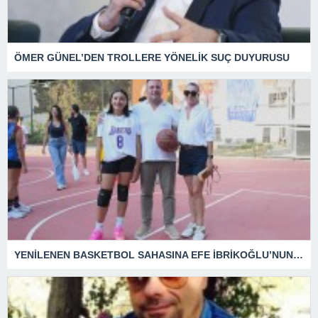
ÖMER GÜNEL’DEN TROLLERE YÖNELİK SUÇ DUYURUSU
YENİLENEN BASKETBOL SAHASINA EFE İBRİKOĞLU’NUN ADI VERİLDİ