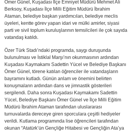
Ömer Günel, Kuşadası İlçe Emniyet Müdürü Mehmet Ali
Berksoy, Kuşadası İlçe Milli Eğitim Müdürü İbrahim
Ataman, belediye başkan yardımcıları, belediye meclis
üyeleri, kentte görev yapan idari ve mülki amirler, siyasi
parti ve sivil toplum kuruluşlarının temsilcileri ile çok sayıda
vatandaş katıldı.
Özer Türk Stadı’ndaki programda, saygı duruşunda
bulunulması ve İstiklal Marşı’nın okunmasının ardından
Kuşadası Kaymakamı Sadettin Yücel ve Belediye Başkanı
Ömer Günel, törene katılan öğrenciler ile vatandaşların
bayramını kutladı. Günün anlam ve önemini belirten
konuşmaların ardından dans ve jimnastik gösterileri
sergilendi. Daha sonra Kuşadası Kaymakamı Sadettin
Yücel, Belediye Başkanı Ömer Günel ve İlçe Milli Eğitim
Müdürü İbrahim Ataman tarafından uluslararası
turnuvalarda dereceye giren sporculara çeşitli hediyeler
verildi. Kutlama programında lise öğrencileri tarafından
okunan “Atatürk’ün Gençliğe Hitabesi ve Gençliğin Ata’ya