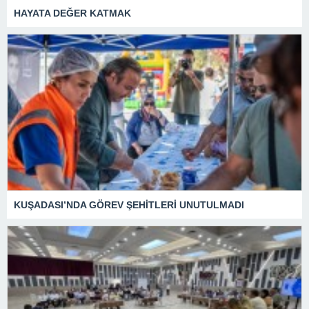
HAYATA DEĞER KATMAK
KUŞADASI’NDA GÖREV ŞEHİTLERİ UNUTULMADI