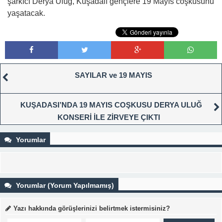
şarkıcı Derya Uluğ, Kuşadalı gençlere 19 Mayıs coşkusunu
yaşatacak.
SAYILAR ve 19 MAYIS
KUŞADASI’NDA 19 MAYIS COŞKUSU DERYA ULUĞ
KONSERİ İLE ZİRVEYE ÇIKTI
Yorumlar
Yorumlar (Yorum Yapılmamış)
Yazı hakkında görüşlerinizi belirtmek istermisiniz?