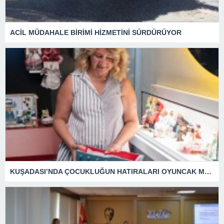
ACİL MÜDAHALE BİRİMİ HİZMETİNİ SÜRDÜRÜYOR
KUŞADASI’NDA ÇOCUKLUĞUN HATIRALARI OYUNCAK MÜZESİNDE HAYAT BULACAK