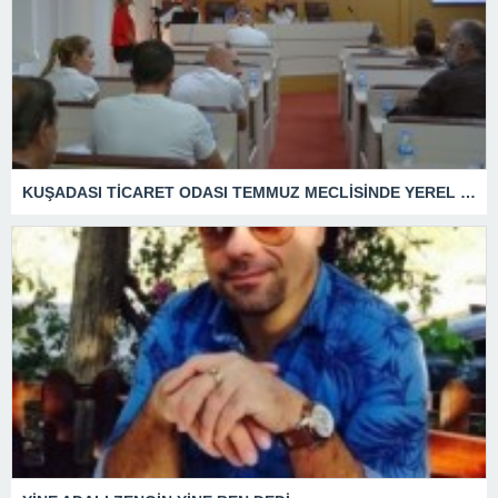
KUŞADASI TİCARET ODASI TEMMUZ MECLİSİNDE YEREL İŞLETMELERE ANLAMLI DESTEK