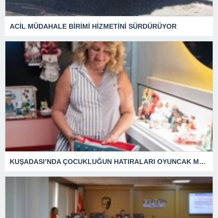
ACİL MÜDAHALE BİRİMİ HİZMETİNİ SÜRDÜRÜYOR
KUŞADASI’NDA ÇOCUKLUĞUN HATIRALARI OYUNCAK MÜZESİNDE HAYAT BULACAK