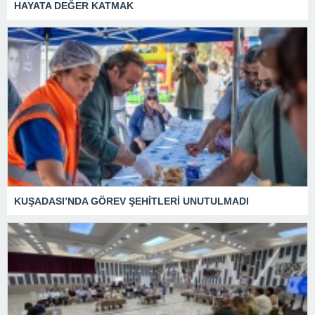
HAYATA DEĞER KATMAK
KUŞADASI’NDA GÖREV ŞEHİTLERİ UNUTULMADI