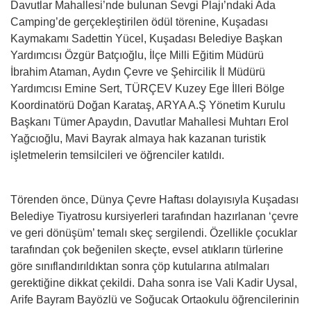
Davutlar Mahallesi’nde bulunan Sevgi Plajı’ndaki Ada
Camping’de gerçekleştirilen ödül törenine, Kuşadası
Kaymakamı Sadettin Yücel, Kuşadası Belediye Başkan
Yardımcısı Özgür Batçıoğlu, İlçe Milli Eğitim Müdürü
İbrahim Ataman, Aydın Çevre ve Şehircilik İl Müdürü
Yardımcısı Emine Sert, TÜRÇEV Kuzey Ege İlleri Bölge
Koordinatörü Doğan Karataş, ARYA A.Ş Yönetim Kurulu
Başkanı Tümer Apaydın, Davutlar Mahallesi Muhtarı Erol
Yağcıoğlu, Mavi Bayrak almaya hak kazanan turistik
işletmelerin temsilcileri ve öğrenciler katıldı.
Törenden önce, Dünya Çevre Haftası dolayısıyla Kuşadası
Belediye Tiyatrosu kursiyerleri tarafından hazırlanan ‘çevre
ve geri dönüşüm’ temalı skeç sergilendi. Özellikle çocuklar
tarafından çok beğenilen skeçte, evsel atıkların türlerine
göre sınıflandırıldıktan sonra çöp kutularına atılmaları
gerektiğine dikkat çekildi. Daha sonra ise Vali Kadir Uysal,
Arife Bayram Bayözlü ve Soğucak Ortaokulu öğrencilerinin