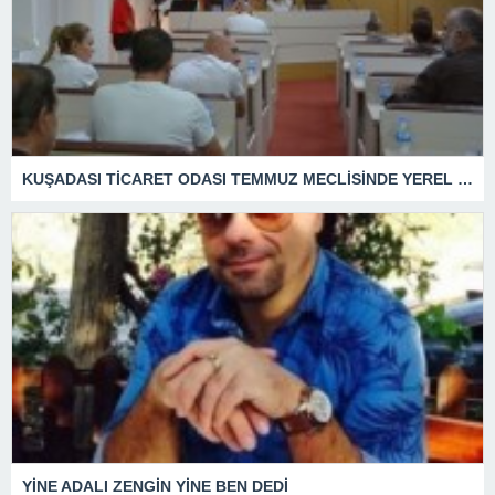
KUŞADASI TİCARET ODASI TEMMUZ MECLİSİNDE YEREL İŞLETMELERE ANLAMLI DESTEK
YİNE ADALI ZENGİN YİNE BEN DEDİ