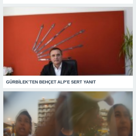
GÜRBİLEK’TEN BEHÇET ALP’E SERT YANIT