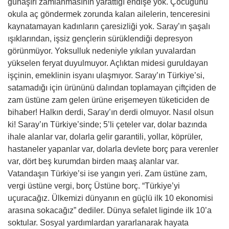
günaşırı zamlanmasının yarattığı endişe yok. Çocuğunu
okula aç göndermek zorunda kalan ailelerin, tenceresini
kaynatamayan kadınların çaresizliği yok. Saray’ın şaşalı
ışıklarından, işsiz gençlerin sürüklendiği depresyon
görünmüyor. Yoksulluk nedeniyle yıkılan yuvalardan
yükselen feryat duyulmuyor. Açlıktan midesi guruldayan
işçinin, emeklinin isyanı ulaşmıyor. Saray’ın Türkiye’si,
satamadığı için ürününü dalından toplamayan çiftçiden de
zam üstüne zam gelen ürüne erişemeyen tüketiciden de
bihaber! Halkın derdi, Saray’ın derdi olmuyor. Nasıl olsun
ki! Saray’ın Türkiye’sinde; 5’li çeteler var, dolar bazında
ihale alanlar var, dolarla gelir garantili, yollar, köprüler,
hastaneler yapanlar var, dolarla devlete borç para verenler
var, dört beş kurumdan birden maaş alanlar var.
Vatandaşın Türkiye’si ise yangın yeri. Zam üstüne zam,
vergi üstüne vergi, borç Üstüne borç. “Türkiye’yi
uçuracağız. Ülkemizi dünyanın en güçlü ilk 10 ekonomisi
arasına sokacağız” dediler. Dünya sefalet liginde ilk 10’a
soktular. Sosyal yardımlardan yararlanarak hayata