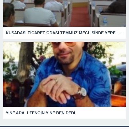
KUŞADASI TİCARET ODASI TEMMUZ MECLİSİNDE YEREL İŞLETMELERE ANLAMLI DESTEK
YİNE ADALI ZENGİN YİNE BEN DEDİ