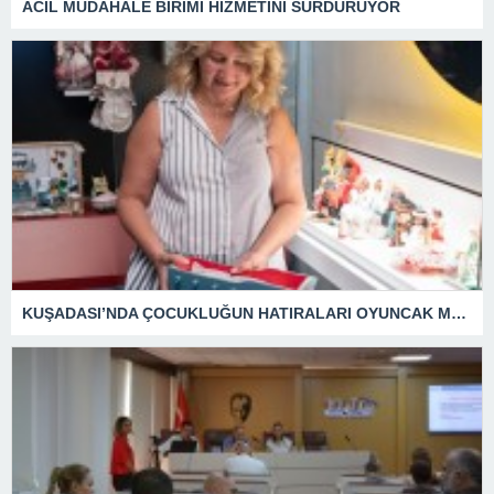
ACİL MÜDAHALE BİRİMİ HİZMETİNİ SÜRDÜRÜYOR
KUŞADASI’NDA ÇOCUKLUĞUN HATIRALARI OYUNCAK MÜZESİNDE HAYAT BULACAK