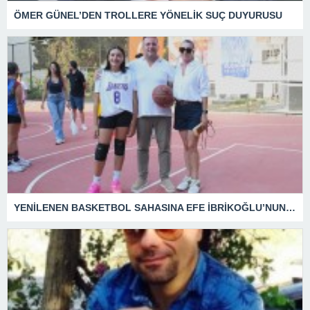
ÖMER GÜNEL’DEN TROLLERE YÖNELİK SUÇ DUYURUSU
YENİLENEN BASKETBOL SAHASINA EFE İBRİKOĞLU’NUN ADI VERİLDİ