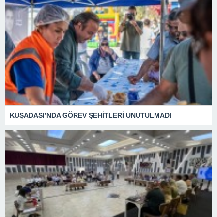
KUŞADASI’NDA GÖREV ŞEHİTLERİ UNUTULMADI