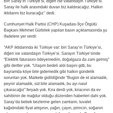
Biri Saray’ın Türkiye’si, diğeri ise vatandaşın Türkiye’si.
Saray ile halk arasındaki duvarı biz kaldıracağız. Halkın
iktidarını biz kuracağız’’ dedi.
Cumhuriyet Halk Partisi (CHP) Kuşadası İlçe Örgütü
Başkanı Mehmet Gürbilek yapılan basın açıklamasında şu
ifadelere yer verdi:
“AKP iktidarında iki Türkiye var: biri Saray’ın Türkiye’si,
diğeri ise vatandaşın Türkiye’si. Sarayın Türkiye’sinde
“Elektrik faturasını ödeyemedim, doğalgaza da zam gelmiş”
gibi dertler yok. “Ulaşım bedeli aldı başını gitti, bu
bayramda köye bile gidemedik gibi halkın gündelik
sorunları yok. Markete gidildiğinde “Bugün de et alamadık,
peynir alamadık, süt bile alamadık, bu ayı nasıl
çıkaracağız” feryadı yok. Kira derdi yok, kiracının da ev
sahibinin de mağdur olduğu düzenden haberleri dahi yok.
Saray’da bebek bezlerine gelen zamların, tuvalet
kağıdındaki fiyat artışının, yağın, çayın, pirincin, soğanın