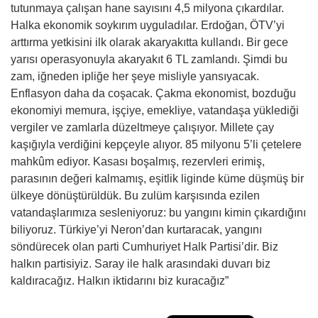
tutunmaya çalışan hane sayısını 4,5 milyona çıkardılar.
Halka ekonomik soykırım uyguladılar. Erdoğan, ÖTV’yi
arttırma yetkisini ilk olarak akaryakıtta kullandı. Bir gece
yarısı operasyonuyla akaryakıt 6 TL zamlandı. Şimdi bu
zam, iğneden ipliğe her şeye misliyle yansıyacak.
Enflasyon daha da coşacak. Çakma ekonomist, bozduğu
ekonomiyi memura, işçiye, emekliye, vatandaşa yüklediği
vergiler ve zamlarla düzeltmeye çalışıyor. Millete çay
kaşığıyla verdiğini kepçeyle alıyor. 85 milyonu 5’li çetelere
mahkûm ediyor. Kasası boşalmış, rezervleri erimiş,
parasının değeri kalmamış, eşitlik liginde küme düşmüş bir
ülkeye dönüştürüldük. Bu zulüm karşısında ezilen
vatandaşlarımıza sesleniyoruz: bu yangını kimin çıkardığını
biliyoruz. Türkiye’yi Neron’dan kurtaracak, yangını
söndürecek olan parti Cumhuriyet Halk Partisi’dir. Biz
halkın partisiyiz. Saray ile halk arasındaki duvarı biz
kaldıracağız. Halkın iktidarını biz kuracağız”