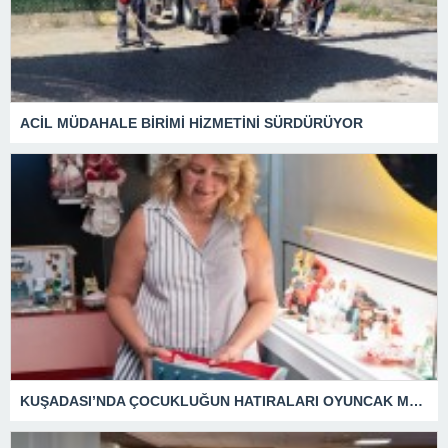
ACİL MÜDAHALE BİRİMİ HİZMETİNİ SÜRDÜRÜYOR
KUŞADASI’NDA ÇOCUKLUĞUN HATIRALARI OYUNCAK MÜZESİNDE HAYAT BULACAK