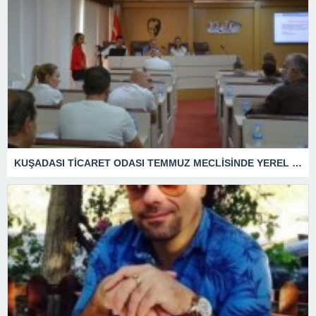
KUŞADASI TİCARET ODASI TEMMUZ MECLİSİNDE YEREL İŞLETMELERE ANLAMLI DESTEK