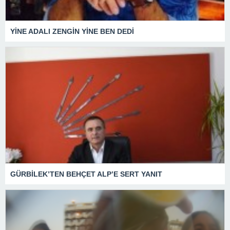
YİNE ADALI ZENGİN YİNE BEN DEDİ
GÜRBİLEK’TEN BEHÇET ALP’E SERT YANIT