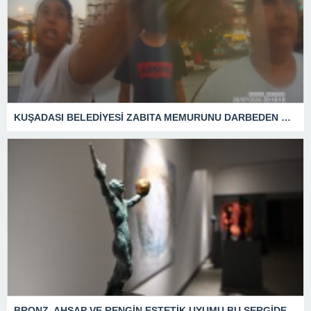
KUŞADASI BELEDİYESİ ZABITA MEMURUNU DARBEDEN DİLENCİ 2 KADIN TUTUKLANDI
BRONZ, AHŞAP VE RENGİN ESTETİK UYUMU BU SERGİDE