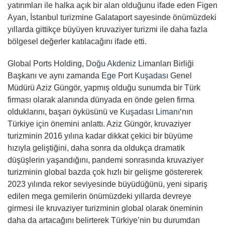
yatırımları ile halka açık bir alan olduğunu ifade eden Figen
Ayan, İstanbul turizmine Galataport sayesinde önümüzdeki
yıllarda gittikçe büyüyen kruvaziyer turizmi ile daha fazla
bölgesel değerler katılacağını ifade etti.
Global Ports Holding,
Doğu Akdeniz
Limanları Birliği
Başkanı ve aynı zamanda
Ege
Port
Kuşadası
Genel
Müdürü Aziz Güngör, yapmış olduğu sunumda bir Türk
firması olarak alanında dünyada en önde gelen firma
olduklarını, başarı öyküsünü ve
Kuşadası Limanı
‘nın
Türkiye için önemini anlattı. Aziz Güngör, kruvaziyer
turizminin 2016 yılına kadar dikkat çekici bir büyüme
hızıyla geliştiğini, daha sonra da oldukça dramatik
düşüşlerin yaşandığını, pandemi sonrasında kruvaziyer
turizminin global bazda çok hızlı bir gelişme göstererek
2023 yılında rekor seviyesinde büyüdüğünü, yeni sipariş
edilen mega gemilerin önümüzdeki yıllarda devreye
girmesi ile kruvaziyer turizminin global olarak öneminin
daha da artacağını belirterek Türkiye’nin bu durumdan