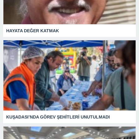
HAYATA DEĞER KATMAK
KUŞADASI’NDA GÖREV ŞEHİTLERİ UNUTULMADI