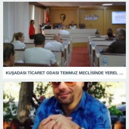
KUŞADASI TİCARET ODASI TEMMUZ MECLİSİNDE YEREL İŞLETMELERE ANLAMLI DESTEK