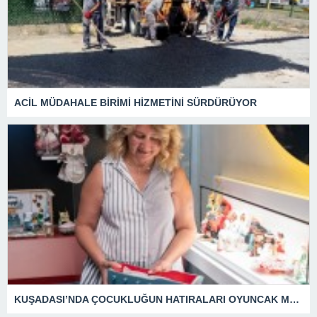
ACİL MÜDAHALE BİRİMİ HİZMETİNİ SÜRDÜRÜYOR
KUŞADASI’NDA ÇOCUKLUĞUN HATIRALARI OYUNCAK MÜZESİNDE HAYAT BULACAK