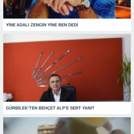
YİNE ADALI ZENGİN YİNE BEN DEDİ
GÜRBİLEK’TEN BEHÇET ALP’E SERT YANIT