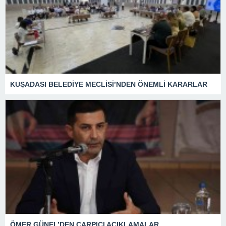
KUŞADASI BELEDİYE MECLİSİ’NDEN ÖNEMLİ KARARLAR
ÖMER GÜNEL’DEN ÇARPICI AÇIKLAMALAR