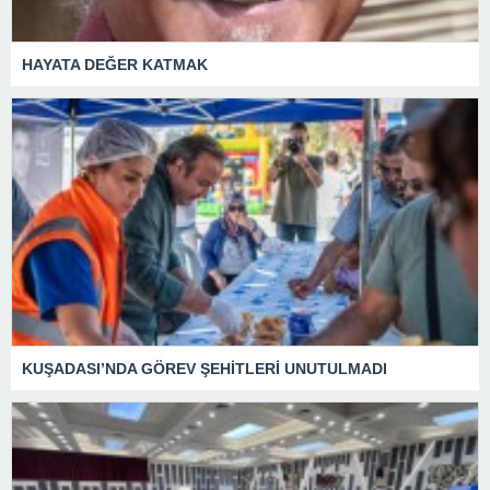
HAYATA DEĞER KATMAK
KUŞADASI’NDA GÖREV ŞEHİTLERİ UNUTULMADI