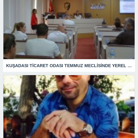
KUŞADASI TİCARET ODASI TEMMUZ MECLİSİNDE YEREL İŞLETMELERE ANLAMLI DESTEK