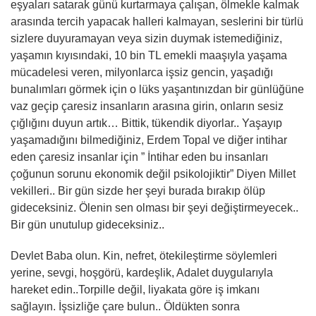
eşyaları satarak günü kurtarmaya çalışan, ölmekle kalmak
arasında tercih yapacak halleri kalmayan, seslerini bir türlü
sizlere duyuramayan veya sizin duymak istemediğiniz,
yaşamın kıyısındaki, 10 bin TL emekli maaşıyla yaşama
mücadelesi veren, milyonlarca işsiz gencin, yaşadığı
bunalımları görmek için o lüks yaşantınızdan bir günlüğüne
vaz geçip çaresiz insanların arasına girin, onların sesiz
çığlığını duyun artık… Bittik, tükendik diyorlar.. Yaşayıp
yaşamadığını bilmediğiniz, Erdem Topal ve diğer intihar
eden çaresiz insanlar için ” İntihar eden bu insanları
çoğunun sorunu ekonomik değil psikolojiktir” Diyen Millet
vekilleri.. Bir gün sizde her şeyi burada bırakıp ölüp
gideceksiniz. Ölenin sen olması bir şeyi değiştirmeyecek..
Bir gün unutulup gideceksiniz..
Devlet Baba olun. Kin, nefret, ötekileştirme söylemleri
yerine, sevgi, hoşgörü, kardeşlik, Adalet duygularıyla
hareket edin..Torpille değil, liyakata göre iş imkanı
sağlayın. İşsizliğe çare bulun.. Öldükten sonra