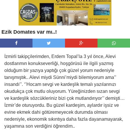
Ezik Domates var mı..!
İzmirli takipçilerimden, Erdem Topal’la 3 yıl önce, Alevi
dostlarımın konukseverliği, hoşgörüsü ile ilgili yazmış
olduğum bir yazıya yaptığı çok güzel yorum nedeniyle
tanışmıştık.. Alevi miydi Sünni’miydi bilemiyorum ama’’
insandı’’. ‘’Hocam sevgi ve kardeşlik temalı yazılarınızı
okudukça çok mutlu oluyorum. Yüreğinizden sızan sevgi
ve kardeşlik sözcükleriniz bizi çok mutlandırıyor’’ demişti…
İzmir’de oturuyordu. Bu güzel kardeşim, aylardır işsiz ve
evine ekmek dahi götüremeyecek durumda olması
nedeniyle, ekonomik sıkıntıya daha fazla dayanamayarak,
yaşamına son verdiğini öğrendim..