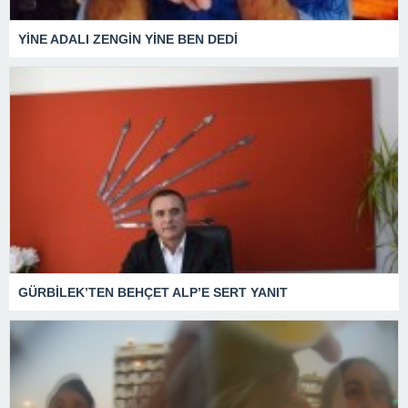
YİNE ADALI ZENGİN YİNE BEN DEDİ
GÜRBİLEK’TEN BEHÇET ALP’E SERT YANIT