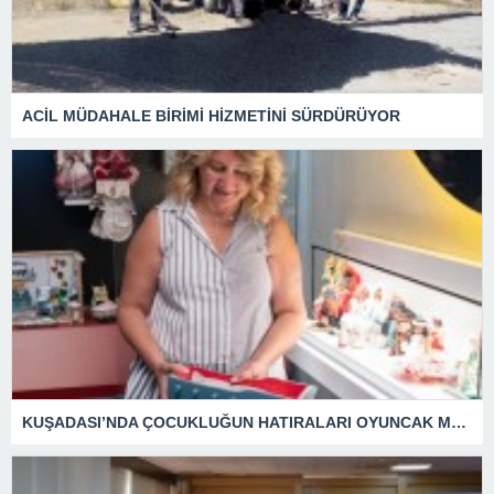
ACİL MÜDAHALE BİRİMİ HİZMETİNİ SÜRDÜRÜYOR
KUŞADASI’NDA ÇOCUKLUĞUN HATIRALARI OYUNCAK MÜZESİNDE HAYAT BULACAK