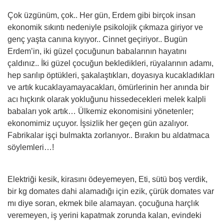
Çok üzgünüm, çok.. Her gün, Erdem gibi birçok insan
ekonomik sıkıntı nedeniyle psikolojik çıkmaza giriyor ve
genç yaşta canına kıyıyor.. Cinnet geçiriyor.. Bugün
Erdem’in, iki güzel çocuğunun babalarının hayatını
çaldınız.. İki güzel çocuğun bekledikleri, rüyalarının adamı,
hep sarılıp öptükleri, şakalaştıkları, doyasıya kucakladıkları
ve artık kucaklayamayacakları, ömürlerinin her anında bir
acı hıçkırık olarak yokluğunu hissedecekleri melek kalpli
babaları yok artık… Ülkemiz ekonomisini yönetenler;
ekonomimiz uçuyor. İşsizlik her geçen gün azalıyor.
Fabrikalar işçi bulmakta zorlanıyor.. Bırakın bu aldatmaca
söylemleri…!
Elektriği kesik, kirasını ödeyemeyen, Eti, sütü boş verdik,
bir kg domates dahi alamadığı için ezik, çürük domates var
mı diye soran, ekmek bile alamayan. çocuğuna harçlık
veremeyen, iş yerini kapatmak zorunda kalan, evindeki