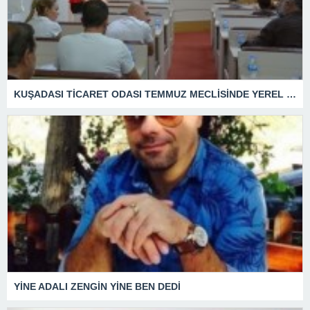
KUŞADASI TİCARET ODASI TEMMUZ MECLİSİNDE YEREL İŞLETMELERE ANLAMLI DESTEK
YİNE ADALI ZENGİN YİNE BEN DEDİ