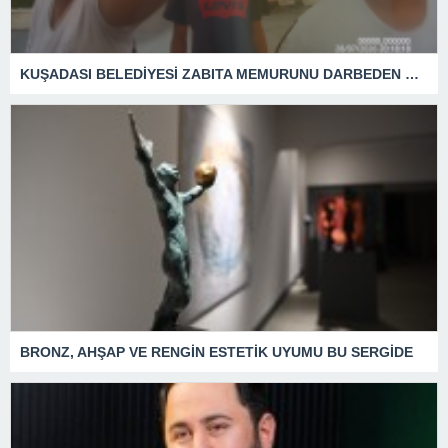
KUŞADASI BELEDİYESİ ZABITA MEMURUNU DARBEDEN DİLENCİ 2 KADIN TUTUKLANDI
BRONZ, AHŞAP VE RENGİN ESTETİK UYUMU BU SERGİDE