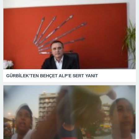
GÜRBİLEK’TEN BEHÇET ALP’E SERT YANIT