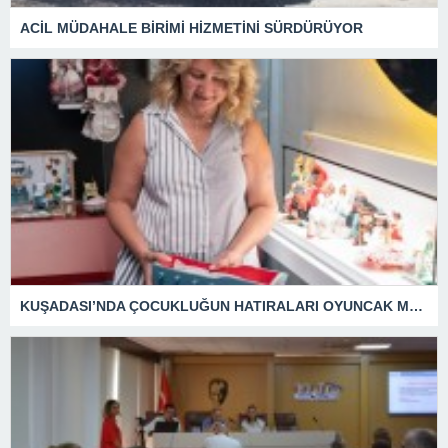
ACİL MÜDAHALE BİRİMİ HİZMETİNİ SÜRDÜRÜYOR
KUŞADASI’NDA ÇOCUKLUĞUN HATIRALARI OYUNCAK MÜZESİNDE HAYAT BULACAK