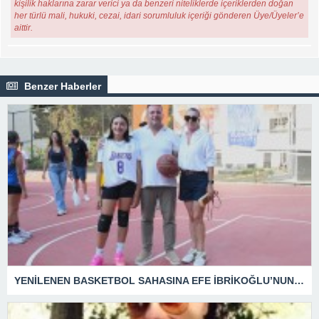
kişilik haklarına zarar verici ya da benzeri niteliklerde içeriklerden doğan
her türlü mali, hukuki, cezai, idari sorumluluk içeriği gönderen Üye/Üyeler’e
aittir.
Benzer Haberler
YENİLENEN BASKETBOL SAHASINA EFE İBRİKOĞLU’NUN ADI VERİLDİ