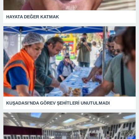
HAYATA DEĞER KATMAK
KUŞADASI’NDA GÖREV ŞEHİTLERİ UNUTULMADI