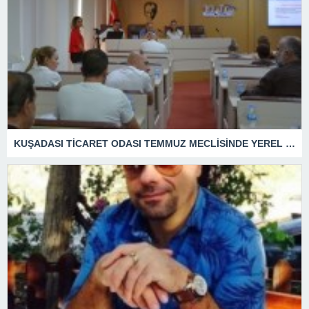
KUŞADASI TİCARET ODASI TEMMUZ MECLİSİNDE YEREL İŞLETMELERE ANLAMLI DESTEK