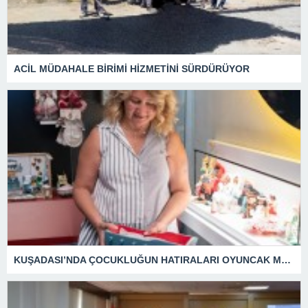
ACİL MÜDAHALE BİRİMİ HİZMETİNİ SÜRDÜRÜYOR
KUŞADASI’NDA ÇOCUKLUĞUN HATIRALARI OYUNCAK MÜZESİNDE HAYAT BULACAK