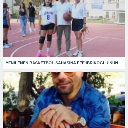
YENİLENEN BASKETBOL SAHASINA EFE İBRİKOĞLU’NUN ADI VERİLDİ