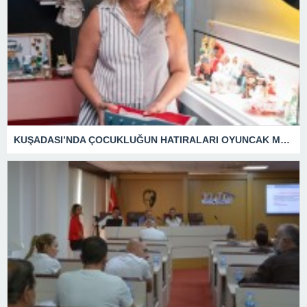
KUŞADASI’NDA ÇOCUKLUĞUN HATIRALARI OYUNCAK MÜZESİNDE HAYAT BULACAK