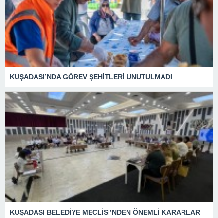
KUŞADASI’NDA GÖREV ŞEHİTLERİ UNUTULMADI
KUŞADASI BELEDİYE MECLİSİ’NDEN ÖNEMLİ KARARLAR