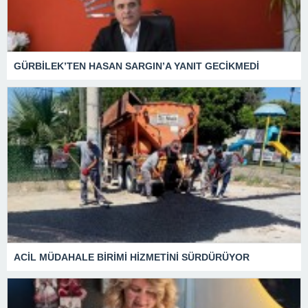
GÜRBİLEK’TEN HASAN SARGIN’A YANIT GECİKMEDİ
ACİL MÜDAHALE BİRİMİ HİZMETİNİ SÜRDÜRÜYOR