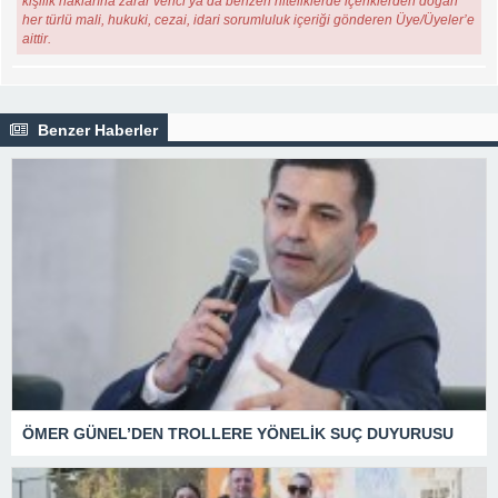
kişilik haklarına zarar verici ya da benzeri niteliklerde içeriklerden doğan
her türlü mali, hukuki, cezai, idari sorumluluk içeriği gönderen Üye/Üyeler’e
aittir.
Benzer Haberler
ÖMER GÜNEL’DEN TROLLERE YÖNELİK SUÇ DUYURUSU