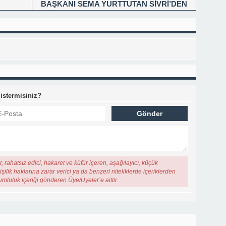
BAŞKANI SEMA YURTTUTAN SİVRİ’DEN
30 AĞUSTOS MESAJI
 istermisiniz?
, rahatsız edici, hakaret ve küfür içeren, aşağılayıcı, küçük
şilik haklarına zarar verici ya da benzeri niteliklerde içeriklerden
rumluluk içeriği gönderen Üye/Üyeler’e aittir.