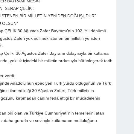
FER BAYRAMI MESAJI
I SERAP ÇELİK :
 İSTENEN BİR MİLLETİN YENİDEN DOĞUŞUDUR”
U OLSUN”
rap ÇELİK 30 Ağustos Zafer Bayramı’nın 102. Yıl dönümü
ğustos Zaferi yok edilmek istenen bir milletin yeniden
i.
p Çelik, 30 Ağustos Zafer Bayramı dolayısıyla bir kutlama
a, yokluk içindeki bir milletin ordusuyla bütünleşerek tarih
r verdi:
iğinde Anadolu’nun ebediyen Türk yurdu olduğunun ve Türk
nin ilan edildiği 30 Ağustos Zaferi, Türk milletinin
a gözünü kırpmadan canını feda ettiği bir mücadelenin
an biri olan ve Türkiye Cumhuriyeti’nin temellerini atan
ez daha gururla ve sevinçle kutlamanın mutluluğunu