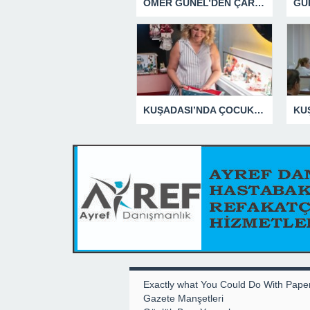
ÖMER GÜNEL’DEN ÇARPICI AÇIKLAMALAR
KUŞADASI’NDA ÇOCUKLUĞUN HATIRALARI OYUNCAK MÜZESİNDE HAYAT BULACAK
Exactly what You Could Do With Pape
Gazete Manşetleri