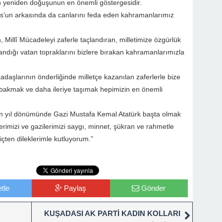
tin yeniden doğuşunun en önemli göstergesidir.
tos’un arkasında da canlarını feda eden kahramanlarımız
 Millî Mücadeleyi zaferle taçlandıran, milletimize özgürlük
ndığı vatan topraklarını bizlere bırakan kahramanlarımızla
adaşlarının önderliğinde milletçe kazanılan zaferlerle bize
bakmak ve daha ileriye taşımak hepimizin en önemli
in yıl dönümünde Gazi Mustafa Kemal Atatürk başta olmak
rimizi ve gazilerimizi saygı, minnet, şükran ve rahmetle
çten dileklerimle kutluyorum.”
tle
Paylaş
Gönder
KUŞADASI AK PARTİ KADIN KOLLARI