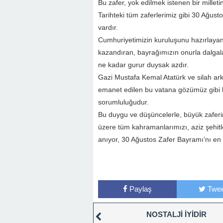
Bu zafer, yok edilmek istenen bir mille
Tarihteki tüm zaferlerimiz gibi 30 Ağus
vardır.
Cumhuriyetimizin kuruluşunu hazırlayan,
kazandıran, bayrağımızın onurla dalgala
ne kadar gurur duysak azdır.
Gazi Mustafa Kemal Atatürk ve silah ark
emanet edilen bu vatana gözümüz gibi 
sorumluluğudur.
Bu duygu ve düşüncelerle, büyük zafer
üzere tüm kahramanlarımızı, aziz şehitle
anıyor, 30 Ağustos Zafer Bayramı’nı en i
Paylaş
Twee
NOSTALJİ İYİDİR