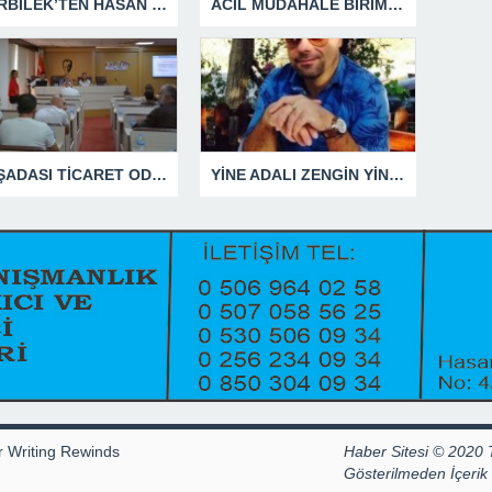
GÜRBİLEK’TEN HASAN SARGIN’A YANIT GECİKMEDİ
ACİL MÜDAHALE BİRİMİ HİZMETİNİ SÜRDÜRÜYOR
KUŞADASI TİCARET ODASI TEMMUZ MECLİSİNDE YEREL İŞLETMELERE ANLAMLI DESTEK
YİNE ADALI ZENGİN YİNE BEN DEDİ
r Writing Rewinds
Haber Sitesi © 2020 
Gösterilmeden İçeri