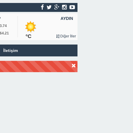
AYDIN
P
3.74
64.21
°C
Diğer İller
İletişim