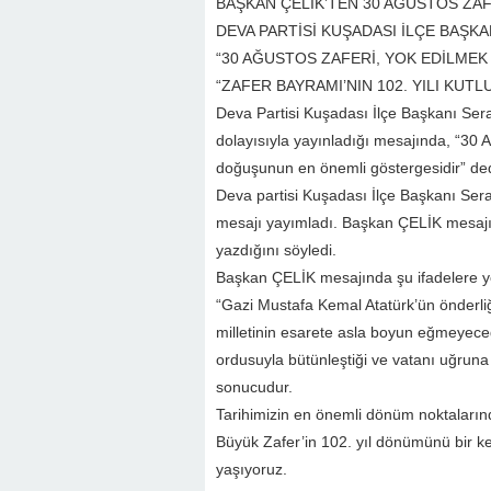
BAŞKAN ÇELİK’TEN 30 AĞUSTOS ZA
DEVA PARTİSİ KUŞADASI İLÇE BAŞKAN
“30 AĞUSTOS ZAFERİ, YOK EDİLMEK
“ZAFER BAYRAMI’NIN 102. YILI KUTL
Deva Partisi Kuşadası İlçe Başkanı Se
dolayısıyla yayınladığı mesajında, “30 A
doğuşunun en önemli göstergesidir” ded
Deva partisi Kuşadası İlçe Başkanı Sera
mesajı yayımladı. Başkan ÇELİK mesajınd
yazdığını söyledi.
Başkan ÇELİK mesajında şu ifadelere ye
“Gazi Mustafa Kemal Atatürk’ün önderl
milletinin esarete asla boyun eğmeyeceği
ordusuyla bütünleştiği ve vatanı uğrun
sonucudur.
Tarihimizin en önemli dönüm noktalarınd
Büyük Zafer’in 102. yıl dönümünü bir k
yaşıyoruz.