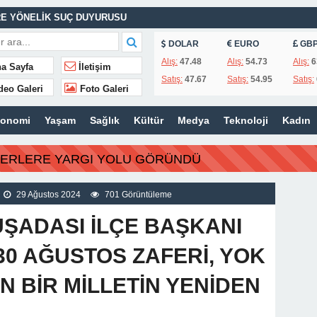
ASINA EFE İBRİKOĞLU’NUN ADI VERİLDİ
DOLAR
EURO
GB
Alış:
47.48
Alış:
54.73
Alış:
6
a Sayfa
İletişim
Satış:
47.67
Satış:
54.95
Satış:
MHURİYET TARİHİNİN EN BÜYÜK ZULMÜNÜN DERİN ANALİZİ !
deo Galeri
Foto Galeri
konomi
Yaşam
Sağlık
Kültür
Medya
Teknoloji
Kadın
İTLERİ UNUTULMADI
K
BERLERE YARGI YOLU GÖRÜNDÜ
İSİ’NDEN ÖNEMLİ KARARLAR
29 Ağustos 2024
701 Görüntüleme
UŞADASI İLÇE BAŞKANI
“30 AĞUSTOS ZAFERİ, YOK
N BİR MİLLETİN YENİDEN