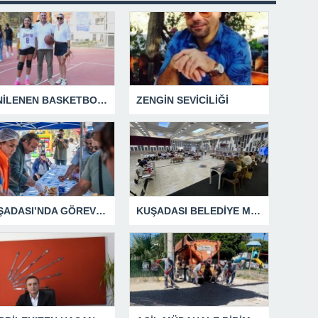
YENİLENEN BASKETBOL SAHASINA EFE İBRİKOĞLU’NUN ADI VERİLDİ
ZENGİN SEVİCİLİĞİ
KUŞADASI’NDA GÖREV ŞEHİTLERİ UNUTULMADI
KUŞADASI BELEDİYE MECLİSİ’NDEN ÖNEMLİ KARARLAR