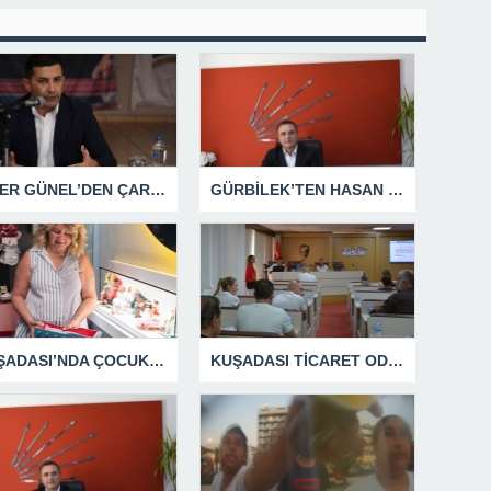
ÖMER GÜNEL’DEN ÇARPICI AÇIKLAMALAR
GÜRBİLEK’TEN HASAN SARGIN’A YANIT GECİKMEDİ
KUŞADASI’NDA ÇOCUKLUĞUN HATIRALARI OYUNCAK MÜZESİNDE HAYAT BULACAK
KUŞADASI TİCARET ODASI TEMMUZ MECLİSİNDE YEREL İŞLETMELERE ANLAMLI DESTEK