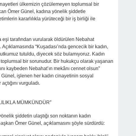
 cinayetleri ülkemizin çözülemeyen toplumsal bir
kan Ömer Günel, kadına yönelik şiddetle
lerin kararlılıkla yürüteceği bir iş birliği ile
eşi tarafından vurularak öldürülen Nebahat
ptı. Açıklamasında “Kuşadası’nda gencecik bir kadın,
 Nutkumuz tutuldu, diyecek söz bulamıyoruz. Kadın
 toplumsal bir sorunudur. Bir hukukçu olarak yaşanan
atını kaybeden Nebahat’ın mekânı cennet olsun”
Günel, işlenen her kadın cinayetinin sosyal
açtığını vurguladı.
LILIKLA MÜMKÜNDÜR”
 yönelik şiddetin ulaştığı son noktanın kadın
 Başkan Ömer Günel, açıklamasını şöyle sürdürdü: