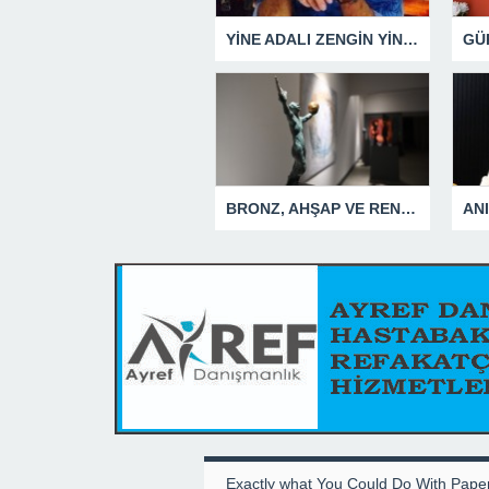
YİNE ADALI ZENGİN YİNE BEN DEDİ
BRONZ, AHŞAP VE RENGİN ESTETİK UYUMU BU SERGİDE
Exactly what You Could Do With Pape