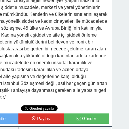
umsal cinsiyet algısı nedeniyle ‘yaşam hakkı ihlali’
k şiddetle mücadele, merkezi ve yerel yönetimlerin
i ile mümkündür. Kentlerin ve ülkelerin sınırlarını aşarak
na yönelik şiddet ve kadın cinayetleri ile mücadelede
sözleşme, 45 ülke ve Avrupa Birliği’nin katılımıyla
Kadına yönelik şiddet ve aile içi şiddeti önleme
tlerin yükümlülüklerini belirleyen ve ironik bir
 uluslararası belgeden bir gecede çekilme kararı alan
sağlamakla yükümlü olduğu kadınları adeta kaderine
tle mücadelede en önemli unsurlar kararlılık ve
nudaki iradesini kararlılıkla ve acilen ortaya
l aile yapısına ve değerlerine karşı olduğu
rı İstanbul Sözleşmesi değil, asıl her geçen gün artan
rşılıklı anlayışa dayanması gereken aile yapısını geri
ır.”
tle
Paylaş
Gönder