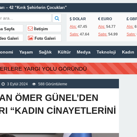
ı – 42 “Kırık Şehirlerin Çocukları”
AÇINILMAZ SONU !
DOLAR
EURO
GB
 AÇIKLAMALAR
Alış:
47.45
Alış:
54.77
Alış:
6
a Sayfa
İletişim
Satış:
47.64
Satış:
54.99
Satış:
ILIR
deo Galeri
Foto Galeri
IN’A YANIT GECİKMEDİ
konomi
Yaşam
Sağlık
Kültür
Medya
Teknoloji
Kadın
ZMETİNİ SÜRDÜRÜYOR
N HATIRALARI OYUNCAK MÜZESİNDE HAYAT BULACAK
BERLERE YARGI YOLU GÖRÜNDÜ
 TEMMUZ MECLİSİNDE YEREL İŞLETMELERE ANLAMLI DESTEK
3 Eylül 2024
588 Görüntüleme
İSİ’NDEN ÖNEMLİ KARARLAR
AN ÖMER GÜNEL’DEN
I “KADIN CİNAYETLERİNİ