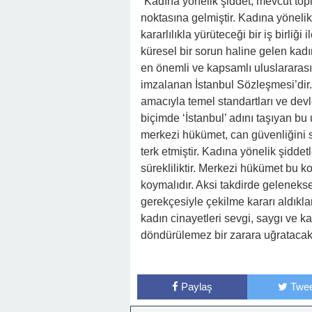
“Kadına yönelik şiddet, mevcut topl
noktasına gelmiştir. Kadına yöneli
kararlılıkla yürüteceği bir iş birliğ
küresel bir sorun haline gelen kadı
en önemli ve kapsamlı uluslararası 
imzalanan İstanbul Sözleşmesi’dir. 
amacıyla temel standartları ve devle
biçimde ‘İstanbul’ adını taşıyan bu
merkezi hükümet, can güvenliğini 
terk etmiştir. Kadına yönelik şidde
sürekliliktir. Merkezi hükümet bu ko
koymalıdır. Aksi takdirde gelenekse
gerekçesiyle çekilme kararı aldıkla
kadın cinayetleri sevgi, saygı ve ka
döndürülemez bir zarara uğratacakt
Paylaş
Twee