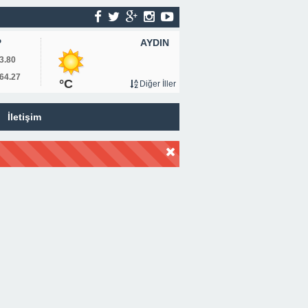
AYDIN
P
3.80
64.27
°C
Diğer İller
İletişim