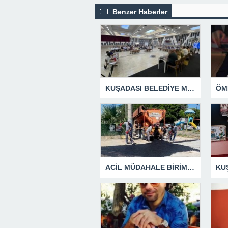
Benzer Haberler
KUŞADASI BELEDİYE MECLİSİ’NDEN ÖNEMLİ KARARLAR
ACİL MÜDAHALE BİRİMİ HİZMETİNİ SÜRDÜRÜYOR