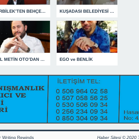
GÜRBİLEK’TEN BEHÇET ALP’E SERT YANIT
KUŞADASI BELEDİYESİ ZABITA MEMURUNU DARBEDEN DİLENCİ 2 KADIN TUTUKLANDI
ANIL METİN OTO’DAN NET YANIT
EGO ve BENLİK
r Writing Rewinds
Haber Sitesi © 2020 