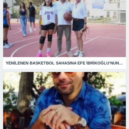
YENİLENEN BASKETBOL SAHASINA EFE İBRİKOĞLU’NUN ADI VERİLDİ