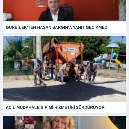
GÜRBİLEK’TEN HASAN SARGIN’A YANIT GECİKMEDİ
ACİL MÜDAHALE BİRİMİ HİZMETİNİ SÜRDÜRÜYOR