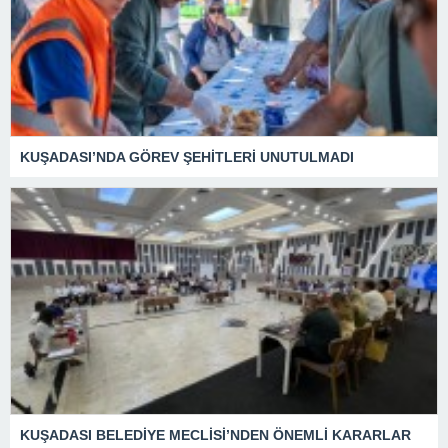
KUŞADASI’NDA GÖREV ŞEHİTLERİ UNUTULMADI
KUŞADASI BELEDİYE MECLİSİ’NDEN ÖNEMLİ KARARLAR