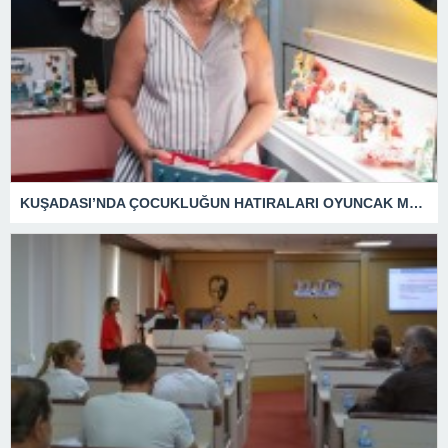
KUŞADASI’NDA ÇOCUKLUĞUN HATIRALARI OYUNCAK MÜZESİNDE HAYAT BULACAK