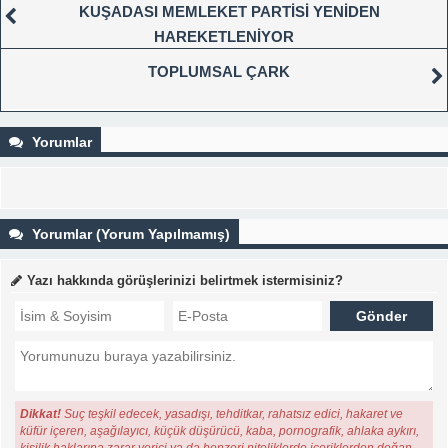
KUŞADASI MEMLEKET PARTİSİ YENİDEN
HAREKETLENİYOR
TOPLUMSAL ÇARK
Yorumlar
Yorumlar (Yorum Yapılmamış)
Yazı hakkında görüşlerinizi belirtmek istermisiniz?
Dikkat!
Suç teşkil edecek, yasadışı, tehditkar, rahatsız edici, hakaret ve
küfür içeren, aşağılayıcı, küçük düşürücü, kaba, pornografik, ahlaka aykırı,
kişilik haklarına zarar verici ya da benzeri niteliklerde içeriklerden doğan