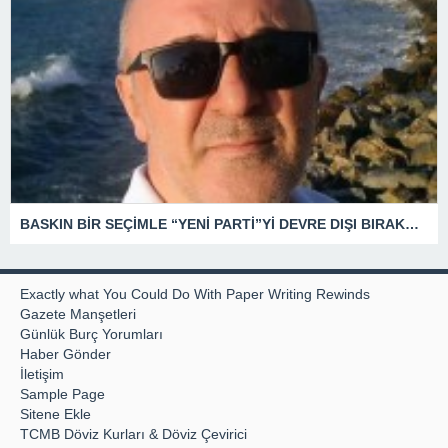
BASKIN BİR SEÇİMLE “YENİ PARTİ”Yİ DEVRE DIŞI BIRAKMAK İÇİN DÜĞMEYE Mİ BASILDI?
Exactly what You Could Do With Paper Writing Rewinds
Gazete Manşetleri
Günlük Burç Yorumları
Haber Gönder
İletişim
Sample Page
Sitene Ekle
TCMB Döviz Kurları & Döviz Çevirici