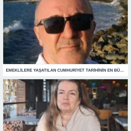
EMEKLİLERE YAŞATILAN CUMHURİYET TARİHİNİN EN BÜYÜK ZULMÜNÜN DERİN ANALİZİ !