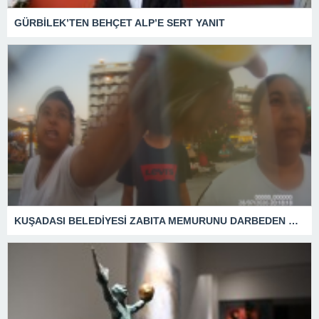
GÜRBİLEK’TEN BEHÇET ALP’E SERT YANIT
KUŞADASI BELEDİYESİ ZABITA MEMURUNU DARBEDEN DİLENCİ 2 KADIN TUTUKLANDI