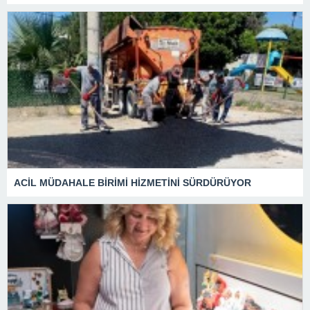
ACİL MÜDAHALE BİRİMİ HİZMETİNİ SÜRDÜRÜYOR