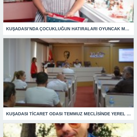
KUŞADASI’NDA ÇOCUKLUĞUN HATIRALARI OYUNCAK MÜZESİNDE HAYAT BULACAK
KUŞADASI TİCARET ODASI TEMMUZ MECLİSİNDE YEREL İŞLETMELERE ANLAMLI DESTEK