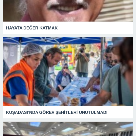
HAYATA DEĞER KATMAK
KUŞADASI’NDA GÖREV ŞEHİTLERİ UNUTULMADI