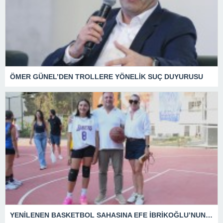
ÖMER GÜNEL’DEN TROLLERE YÖNELİK SUÇ DUYURUSU
YENİLENEN BASKETBOL SAHASINA EFE İBRİKOĞLU’NUN ADI VERİLDİ