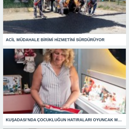
ACİL MÜDAHALE BİRİMİ HİZMETİNİ SÜRDÜRÜYOR
KUŞADASI’NDA ÇOCUKLUĞUN HATIRALARI OYUNCAK MÜZESİNDE HAYAT BULACAK