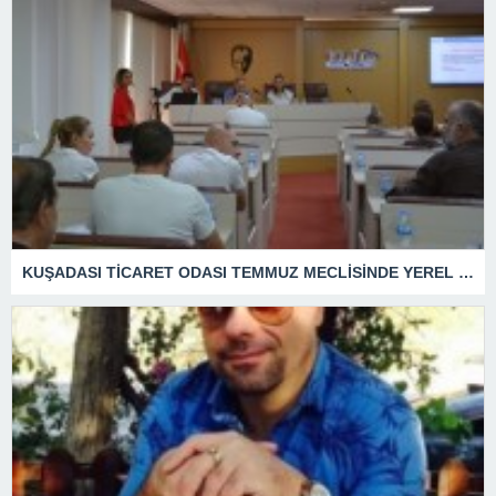
KUŞADASI TİCARET ODASI TEMMUZ MECLİSİNDE YEREL İŞLETMELERE ANLAMLI DESTEK