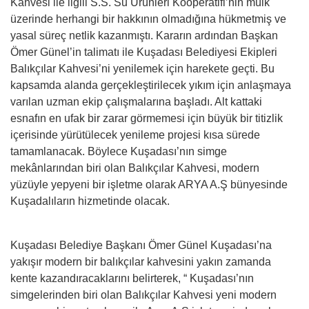
Kahvesi ile ilgili S.S. Su Ürünleri Kooperatifi’nin mülk
üzerinde herhangi bir hakkının olmadığına hükmetmiş ve
yasal süreç netlik kazanmıştı. Kararın ardından Başkan
Ömer Günel’in talimatı ile Kuşadası Belediyesi Ekipleri
Balıkçılar Kahvesi’ni yenilemek için harekete geçti. Bu
kapsamda alanda gerçekleştirilecek yıkım için anlaşmaya
varılan uzman ekip çalışmalarına başladı. Alt kattaki
esnafın en ufak bir zarar görmemesi için büyük bir titizlik
içerisinde yürütülecek yenileme projesi kısa sürede
tamamlanacak. Böylece Kuşadası’nın simge
mekânlarından biri olan Balıkçılar Kahvesi, modern
yüzüyle yepyeni bir işletme olarak ARYA A.Ş bünyesinde
Kuşadalıların hizmetinde olacak.
Kuşadası Belediye Başkanı Ömer Günel Kuşadası’na
yakışır modern bir balıkçılar kahvesini yakın zamanda
kente kazandıracaklarını belirterek, “ Kuşadası’nın
simgelerinden biri olan Balıkçılar Kahvesi yeni modern