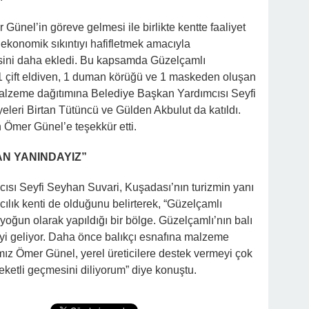
ünel’in göreve gelmesi ile birlikte kentte faaliyet
ı ekonomik sıkıntıyı hafifletmek amacıyla
nisini daha ekledi. Bu kapsamda Güzelçamlı
 1 çift eldiven, 1 duman körüğü ve 1 maskeden oluşan
lzeme dağıtımına Belediye Başkan Yardımcısı Seyfi
leri Birtan Tütüncü ve Gülden Akbulut da katıldı.
n Ömer Günel’e teşekkür etti.
AN YANINDAYIZ”
sı Seyfi Seyhan Suvari, Kuşadası’nın turizmin yanı
ılık kenti de olduğunu belirterek, “Güzelçamlı
 yoğun olarak yapıldığı bir bölge. Güzelçamlı’nın balı
 iyi geliyor. Daha önce balıkçı esnafına malzeme
z Ömer Günel, yerel üreticilere destek vermeyi çok
reketli geçmesini diliyorum” diye konuştu.