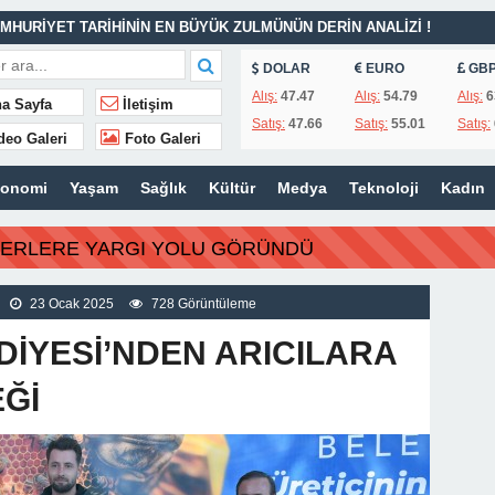
MHURİYET TARİHİNİN EN BÜYÜK ZULMÜNÜN DERİN ANALİZİ !
DOLAR
EURO
GB
İTLERİ UNUTULMADI
Alış:
47.47
Alış:
54.79
Alış:
6
a Sayfa
İletişim
Satış:
47.66
Satış:
55.01
Satış:
K
deo Galeri
Foto Galeri
İSİ’NDEN ÖNEMLİ KARARLAR
konomi
Yaşam
Sağlık
Kültür
Medya
Teknoloji
Kadın
ı – 42 “Kırık Şehirlerin Çocukları”
AÇINILMAZ SONU !
BERLERE YARGI YOLU GÖRÜNDÜ
 AÇIKLAMALAR
ILIR
23 Ocak 2025
728 Görüntüleme
DİYESİ’NDEN ARICILARA
Ğİ