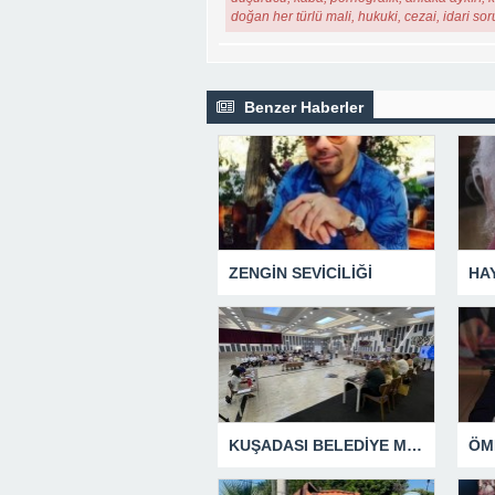
doğan her türlü mali, hukuki, cezai, idari so
Benzer Haberler
ZENGİN SEVİCİLİĞİ
HA
KUŞADASI BELEDİYE MECLİSİ’NDEN ÖNEMLİ KARARLAR