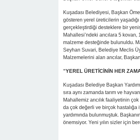
Kuşadası Belediyesi, Başkan Ömer G
gösteren yerel üreticilerin yaşadığ
gerçekleştirdiği desteklere bir ye
Mahallesi’ndeki arıcılara 5 kovan,
malzeme desteğinde bulunuldu. Ma
Seyhan Suvari, Belediye Meclis Üye
Malzemelerini alan arıcılar, Başka
“YEREL ÜRETİCİNİN HER ZAM
Kuşadası Belediye Başkan Yardımcı
sıra aynı zamanda tarım ve hayvanc
Mahallemiz arıcılık faaliyetinin çok
da çok değerli ve birçok hastalığa
yardımında bulunmuştuk. Başkanımı
önemsiyor. Yeni yılın sizler için be