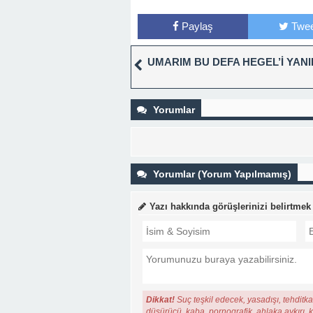
Paylaş
Twee
UMARIM BU DEFA HEGEL’İ YANIL
Yorumlar
Yorumlar (Yorum Yapılmamış)
Yazı hakkında görüşlerinizi belirtmek
Dikkat!
Suç teşkil edecek, yasadışı, tehditkar
düşürücü, kaba, pornografik, ahlaka aykırı, ki