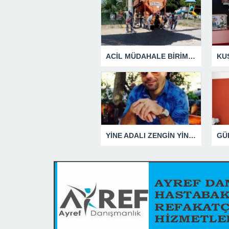
ACİL MÜDAHALE BİRİMİ HİZMETİNİ SÜRDÜRÜYOR
YİNE ADALI ZENGİN YİNE BEN DEDİ