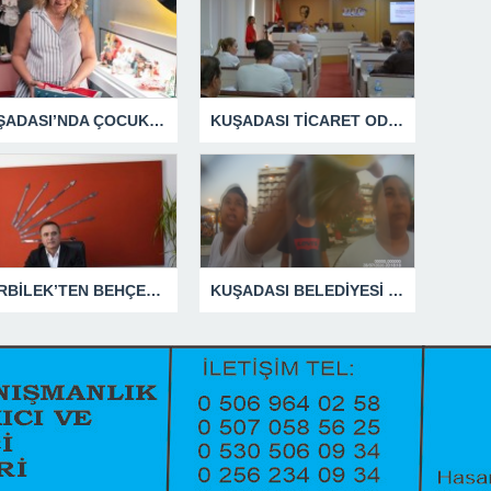
KUŞADASI’NDA ÇOCUKLUĞUN HATIRALARI OYUNCAK MÜZESİNDE HAYAT BULACAK
KUŞADASI TİCARET ODASI TEMMUZ MECLİSİNDE YEREL İŞLETMELERE ANLAMLI DESTEK
GÜRBİLEK’TEN BEHÇET ALP’E SERT YANIT
KUŞADASI BELEDİYESİ ZABITA MEMURUNU DARBEDEN DİLENCİ 2 KADIN TUTUKLANDI