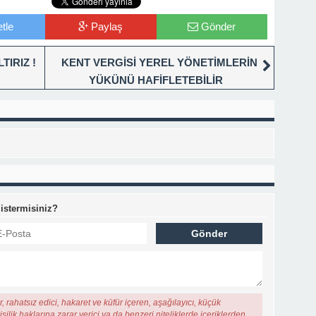
tle
Paylaş
Gönder
TIRIZ !
KENT VERGİSİ YEREL YÖNETİMLERİN
YÜKÜNÜ HAFİFLETEBİLİR
 istermisiniz?
, rahatsız edici, hakaret ve küfür içeren, aşağılayıcı, küçük
şilik haklarına zarar verici ya da benzeri niteliklerde içeriklerden