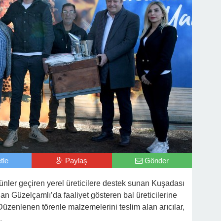
tle
Paylaş
Gönder
nler geçiren yerel üreticilere destek sunan Kuşadası
dan Güzelçamlı’da faaliyet gösteren bal üreticilerine
zenlenen törenle malzemelerini teslim alan arıcılar,
.