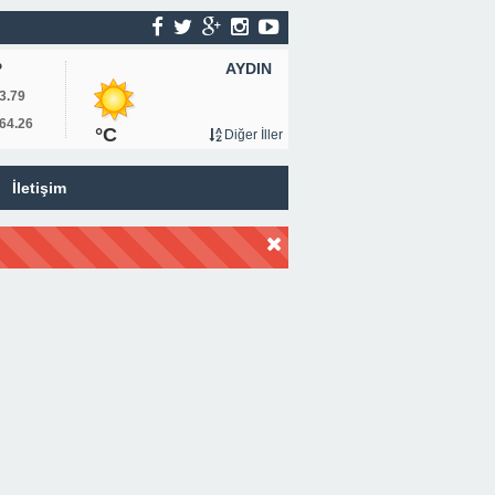
AYDIN
P
3.79
64.26
°C
Diğer İller
İletişim