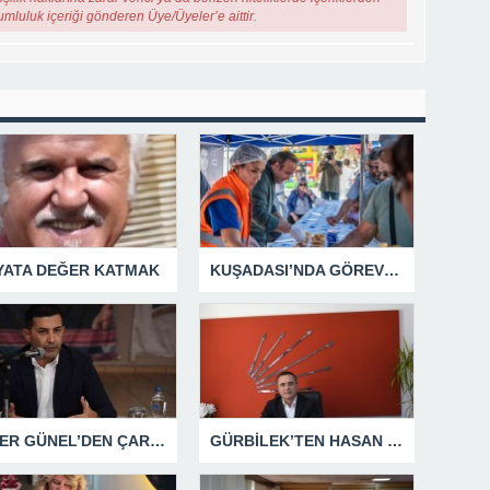
rumluluk içeriği gönderen Üye/Üyeler’e aittir.
YATA DEĞER KATMAK
KUŞADASI’NDA GÖREV ŞEHİTLERİ UNUTULMADI
ÖMER GÜNEL’DEN ÇARPICI AÇIKLAMALAR
GÜRBİLEK’TEN HASAN SARGIN’A YANIT GECİKMEDİ