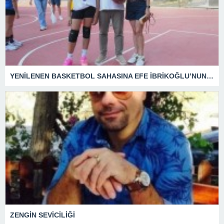
YENİLENEN BASKETBOL SAHASINA EFE İBRİKOĞLU’NUN ADI VERİLDİ
ZENGİN SEVİCİLİĞİ