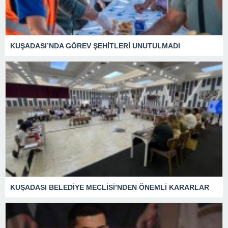
KUŞADASI’NDA GÖREV ŞEHİTLERİ UNUTULMADI
KUŞADASI BELEDİYE MECLİSİ’NDEN ÖNEMLİ KARARLAR