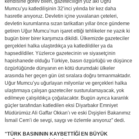
kendisine görev bilen, gazeteciliğin yüz akı Uğru
Mumcu’yu katledilişinin 32’inci yılında bir kez daha
hasretle anıyoruz. Devletin içine yuvalanan çeteleri,
devletin kurumlarına sızan tarikatları yıllar önce gündeme
getiren Uğur Mumcu’nun işaret ettiği tehlikeler ne yazık ki
bugün birer birer karşımıza dikildi. Ülkemizde gazeteciler
gerçekleri halka ulaştırdıkça ya katledildiler ya da
hapsedildiler. Yüzlerce gazetecinin ve siyasetçinin
hapishanede olduğu Türkiye, basın özgürlüğü ve düşünce
özgürlüğünde dünyanın en kötü durumdaki ülkeler
arasında her geçen gün üst sıralara doğru tırmanmaktadır.
Uğur Mumcu’yu uğurlayan milyonlar ve gerçekleri halka
ulaştırmaya çalışan gazeteciler susturulamayacak, yok
edilmeye çalışıldıkça çoğalacaktır. Bugün ayrıca karanlık
güçler tarafından katledilen eksi Diyarbakır Emniyet
Müdürümüz Ali Gaffar Okkan’ı ve eski Dışişleri Bakanımız
İsmail Cem’i de sevgi, saygı ve özlemle anıyoruz” dedi.
“TÜRK BASINININ KAYBETTİĞİ EN BÜYÜK