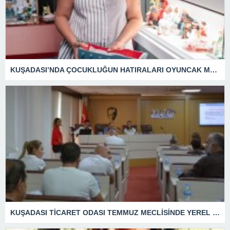
KUŞADASI’NDA ÇOCUKLUĞUN HATIRALARI OYUNCAK MÜZESİNDE HAYAT BULACAK
KUŞADASI TİCARET ODASI TEMMUZ MECLİSİNDE YEREL İŞLETMELERE ANLAMLI DESTEK