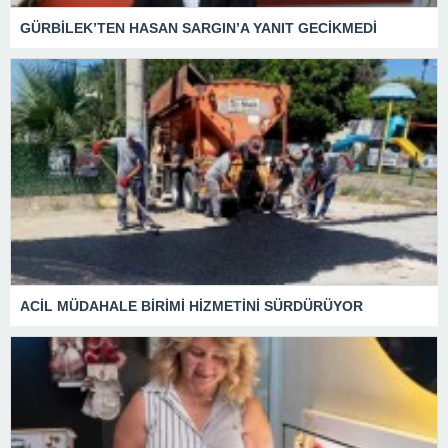
GÜRBİLEK’TEN HASAN SARGIN’A YANIT GECİKMEDİ
ACİL MÜDAHALE BİRİMİ HİZMETİNİ SÜRDÜRÜYOR