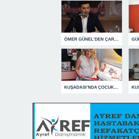
ÖMER GÜNEL’DEN ÇARPICI AÇIKLAMALAR
KUŞADASI’NDA ÇOCUKLUĞUN HATIRALARI OYUNCAK MÜZESİNDE HAYAT BULACAK