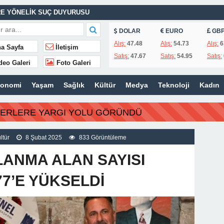
E YÖNELİK SUÇ DUYURUSU
ASINA EFE İBRİKOĞLU’NUN ADI VERİLDİ
DOLAR
EURO
GB
Alış:
47.48
Alış:
54.73
Alış:
6
a Sayfa
İletişim
Satış:
47.67
Satış:
54.95
Satış:
deo Galeri
Foto Galeri
MHURİYET TARİHİNİN EN BÜYÜK ZULMÜNÜN DERİN ANALİZİ !
konomi
Yaşam
Sağlık
Kültür
Medya
Teknoloji
Kadın
İTLERİ UNUTULMADI
BERLERE YARGI YOLU GÖRÜNDÜ
K
İSİ’NDEN ÖNEMLİ KARARLAR
ltür
8 Şubat 2025
833 Görüntüleme
ANMA ALAN SAYISI
7’E YÜKSELDİ