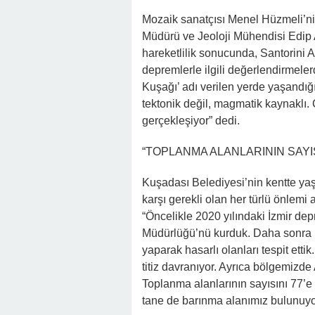
Mozaik sanatçısı Menel Hüzmeli’nin
Müdürü ve Jeoloji Mühendisi Edip 
hareketlilik sonucunda, Santorini
depremlerle ilgili değerlendirmel
Kuşağı’ adı verilen yerde yaşandığı
tektonik değil, magmatik kaynaklı. 
gerçekleşiyor” dedi.
“TOPLANMA ALANLARININ SAYIS
Kuşadası Belediyesi’nin kentte yaş
karşı gerekli olan her türlü önlemi
“Öncelikle 2020 yılındaki İzmir 
Müdürlüğü’nü kurduk. Daha sonra K
yaparak hasarlı olanları tespit et
titiz davranıyor. Ayrıca bölgemizde
Toplanma alanlarının sayısını 77’e
tane de barınma alanımız bulunuyo