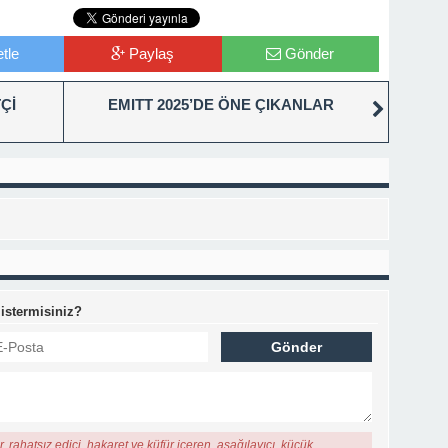
tle
Paylaş
Gönder
Çİ
EMITT 2025’DE ÖNE ÇIKANLAR
 istermisiniz?
, rahatsız edici, hakaret ve küfür içeren, aşağılayıcı, küçük