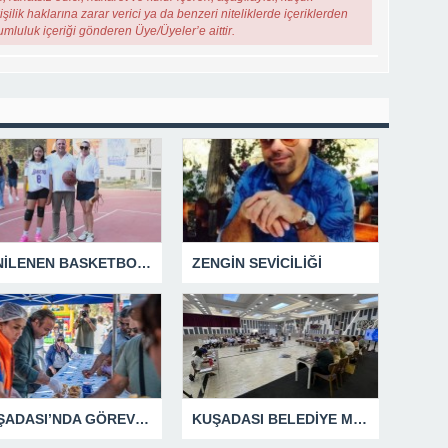
şilik haklarına zarar verici ya da benzeri niteliklerde içeriklerden
rumluluk içeriği gönderen Üye/Üyeler’e aittir.
YENİLENEN BASKETBOL SAHASINA EFE İBRİKOĞLU’NUN ADI VERİLDİ
ZENGİN SEVİCİLİĞİ
KUŞADASI’NDA GÖREV ŞEHİTLERİ UNUTULMADI
KUŞADASI BELEDİYE MECLİSİ’NDEN ÖNEMLİ KARARLAR