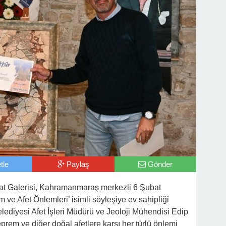
tle
Paylaş
Gönder
at Galerisi, Kahramanmaraş merkezli 6 Şubat
m ve Afet Önlemleri’ isimli söyleşiye ev sahipliği
elediyesi Afet İşleri Müdürü ve Jeoloji Mühendisi Edip
prem ve diğer doğal afetlere karşı her türlü önlemi