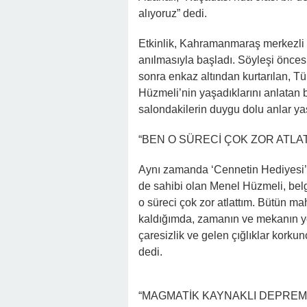
alıyoruz” dedi.
Etkinlik, Kahramanmaraş merkezli 
anılmasıyla başladı. Söyleşi önce
sonra enkaz altından kurtarılan, Tü
Hüzmeli’nin yaşadıklarını anlatan b
salondakilerin duygu dolu anlar y
“BEN O SÜRECİ ÇOK ZOR ATLAT
Aynı zamanda ‘Cennetin Hediyesi’ i
de sahibi olan Menel Hüzmeli, bel
o süreci çok zor atlattım. Bütün m
kaldığımda, zamanın ve mekanın y
çaresizlik ve gelen çığlıklar kork
dedi.
“MAGMATİK KAYNAKLI DEPREM