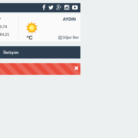
AYDIN
P
3.74
64.21
°C
Diğer İller
İletişim