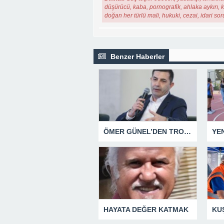
düşürücü, kaba, pornografik, ahlaka aykırı, ki
doğan her türlü mali, hukuki, cezai, idari so
Benzer Haberler
ÖMER GÜNEL’DEN TROLLERE YÖNELİK SUÇ DUYURUSU
HAYATA DEĞER KATMAK