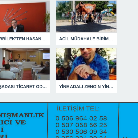
GÜRBİLEK’TEN HASAN SARGIN’A YANIT GECİKMEDİ
ACİL MÜDAHALE BİRİMİ HİZMETİNİ SÜRDÜRÜYOR
KUŞADASI TİCARET ODASI TEMMUZ MECLİSİNDE YEREL İŞLETMELERE ANLAMLI DESTEK
YİNE ADALI ZENGİN YİNE BEN DEDİ