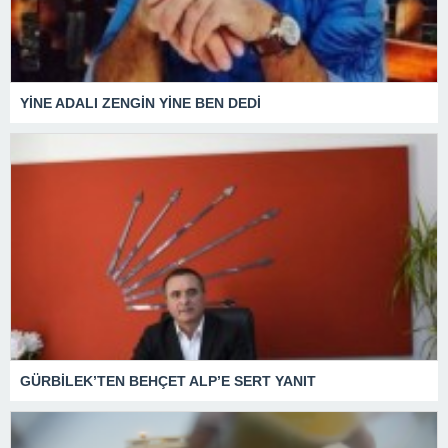
YİNE ADALI ZENGİN YİNE BEN DEDİ
GÜRBİLEK’TEN BEHÇET ALP’E SERT YANIT