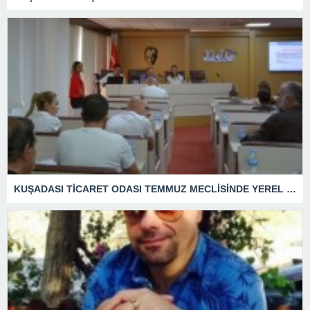
KUŞADASI TİCARET ODASI TEMMUZ MECLİSİNDE YEREL İŞLETMELERE ANLAMLI DESTEK