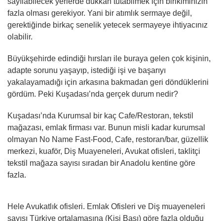
sayılabilecek yerlerde dükkan tutabilmek için birikiminizin
fazla olması gerekiyor. Yani bir atımlık sermaye değil,
gerektiğinde birkaç senelik yetecek sermayeye ihtiyacınız
olabilir.
Büyükşehirde edindiği hırsları ile buraya gelen çok kişinin,
adapte sorunu yaşayıp, istediği işi ve başarıyı
yakalayamadığı için arkasına bakmadan geri döndüklerini
gördüm. Peki Kuşadası’nda gerçek durum nedir?
Kuşadası’nda Kurumsal bir kaç Cafe/Restoran, tekstil
mağazası, emlak firması var. Bunun misli kadar kurumsal
olmayan No Name Fast-Food, Cafe, restoran/bar, güzellik
merkezi, kuaför, Diş Muayeneleri, Avukat ofisleri, taklitçi
tekstil mağaza sayısı sıradan bir Anadolu kentine göre
fazla.
Hele Avukatlık ofisleri. Emlak Ofisleri ve Diş muayeneleri
sayısı Türkiye ortalamasına (Kişi Başı) göre fazla olduğu