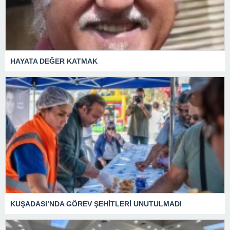
HAYATA DEĞER KATMAK
KUŞADASI’NDA GÖREV ŞEHİTLERİ UNUTULMADI