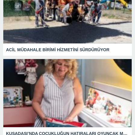
ACİL MÜDAHALE BİRİMİ HİZMETİNİ SÜRDÜRÜYOR
KUŞADASI’NDA ÇOCUKLUĞUN HATIRALARI OYUNCAK MÜZESİNDE HAYAT BULACAK