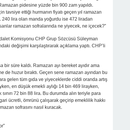
lda Ramazan pidesine yüzde bin 900 zam yapıldı.
n tavsiye ettiği hurmanın fiyatı geçen yıl ramazan
. 240 lira olan manda yoğurdu ise 472 liradan
insanlar ramazan sofralarında ne yiyecek, ne içecek?”
 Adalet Komisyonu CHP Grup Sözcüsü Süleyman
rındaki değişimi karşılaştırarak açıklama yaptı. CHP’li
 bir süre kaldı. Ramazan ayı bereket ayıdır ama
t ne de huzur bıraktı. Geçen sene ramazan ayından bu
ra gelen tüm gıda ve yiyeceklerde ciddi oranda artış
ayken, en düşük emekli aylığı 14 bin 469 lirayken,
uk sınırı 72 bin 88 lira. Bu durumda alın teriyle para
ri ücretli, ömrünü çalışarak geçirip emeklilik hakkı
mazan sofrasını nasıl kuracak.
or”