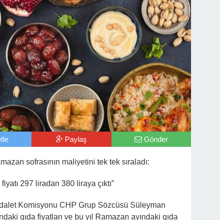
tle
Paylaş
Gönder
mazan sofrasının maliyetini tek tek sıraladı:
iyatı 297 liradan 380 liraya çıktı”
 Adalet Komisyonu CHP Grup Sözcüsü Süleyman
ndaki gıda fiyatları ve bu yıl Ramazan ayındaki gıda