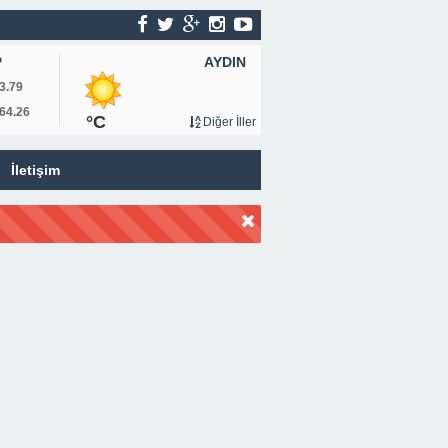
AYDIN
P
3.79
64.26
°C
Diğer İller
İletişim