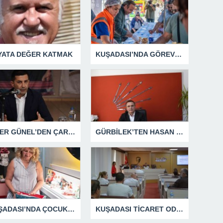
YATA DEĞER KATMAK
KUŞADASI’NDA GÖREV ŞEHİTLERİ UNUTULMADI
ÖMER GÜNEL’DEN ÇARPICI AÇIKLAMALAR
GÜRBİLEK’TEN HASAN SARGIN’A YANIT GECİKMEDİ
KUŞADASI’NDA ÇOCUKLUĞUN HATIRALARI OYUNCAK MÜZESİNDE HAYAT BULACAK
KUŞADASI TİCARET ODASI TEMMUZ MECLİSİNDE YEREL İŞLETMELERE ANLAMLI DESTEK