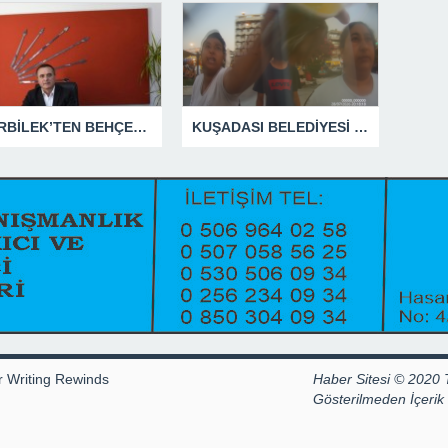
GÜRBİLEK’TEN BEHÇET ALP’E SERT YANIT
KUŞADASI BELEDİYESİ ZABITA MEMURUNU DARBEDEN DİLENCİ 2 KADIN TUTUKLANDI
r Writing Rewinds
Haber Sitesi © 2020 
Gösterilmeden İçeri