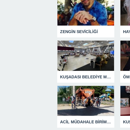
ZENGİN SEVİCİLİĞİ
HA
KUŞADASI BELEDİYE MECLİSİ’NDEN ÖNEMLİ KARARLAR
ACİL MÜDAHALE BİRİMİ HİZMETİNİ SÜRDÜRÜYOR