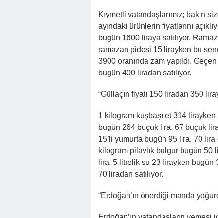
Kıymetli vatandaşlarımız; bakın s
ayındaki ürünlerin fiyatlarını açıkl
bugün 1600 liraya satılıyor. Ramaz
ramazan pidesi 15 lirayken bu sene
3900 oranında zam yapıldı. Geçen y
bugün 400 liradan satılıyor.
“Güllaçın fiyatı 150 liradan 350 liray
1 kilogram kuşbaşı et 314 lirayken
bugün 264 buçuk lira. 67 buçuk lira 
15’li yumurta bugün 95 lira. 70 lira
kilogram pilavlık bulgur bugün 50 
lira. 5 litrelik su 23 lirayken bugü
70 liradan satılıyor.
“Erdoğan’ın önerdiği manda yoğurdu
Erdoğan’ın vatandaşların yemesi i