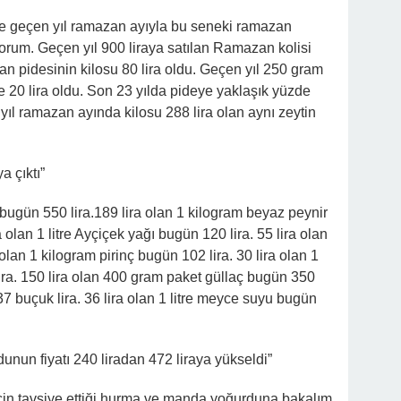
ize geçen yıl ramazan ayıyla bu seneki ramazan
ıyorum. Geçen yıl 900 liraya satılan Ramazan kolisi
an pidesinin kilosu 80 lira oldu. Geçen yıl 250 gram
 20 lira oldu. Son 23 yılda pideye yaklaşık yüzde
ıl ramazan ayında kilosu 288 lira olan aynı zeytin
a çıktı”
 bugün 550 lira.189 lira olan 1 kilogram beyaz peynir
olan 1 litre Ayçiçek yağı bugün 120 lira. 55 lira olan
 olan 1 kilogram pirinç bugün 102 lira. 30 lira olan 1
lira. 150 lira olan 400 gram paket güllaç bugün 350
n 37 buçuk lira. 36 lira olan 1 litre meyce suyu bugün
nun fiyatı 240 liradan 472 liraya yükseldi”
çin tavsiye ettiği hurma ve manda yoğurduna bakalım