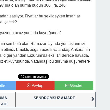
7 lira olan hurma bugün 380 lira. 240
adan satılıyor. Fiyatlar bu şekildeyken insanlar
ne içecek?
n ayazında ucuz yumurta kuyruğunda”
anın sembolü olan Ramazan ayında yurttaşlarımızı
 ettiniz. Emekli, asgari ücretli vatandaş; Ankara’nın
, diğer yandan Erzurum’da eksi 14 derece havada,
cuz et kuyruğunda. Vatandaşı bu duruma düşürenlere
tle
Paylaş
Gönder
IRMA
SENDROMSUZ 8 MART
LADI