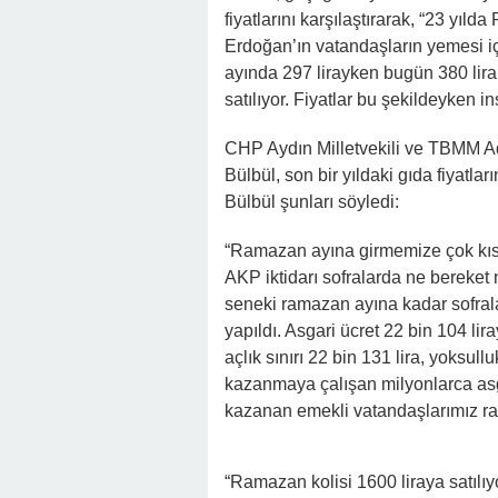
fiyatlarını karşılaştırarak, “23 yı
Erdoğan’ın vatandaşların yemesi içi
ayında 297 lirayken bugün 380 lira
satılıyor. Fiyatlar bu şekildeyken 
CHP Aydın Milletvekili ve TBMM
Bülbül, son bir yıldaki gıda fiyatla
Bülbül şunları söyledi:
“Ramazan ayına girmemize çok kısa
AKP iktidarı sofralarda ne bereke
seneki ramazan ayına kadar sofrala
yapıldı. Asgari ücret 22 bin 104 lir
açlık sınırı 22 bin 131 lira, yoksull
kazanmaya çalışan milyonlarca asga
kazanan emekli vatandaşlarımız ra
“Ramazan kolisi 1600 liraya satılıy