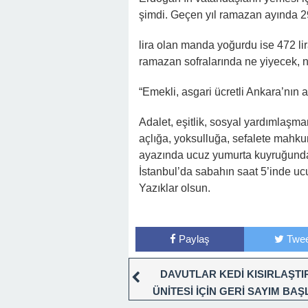
şimdi. Geçen yıl ramazan ayında 29
lira olan manda yoğurdu ise 472 lir
ramazan sofralarında ne yiyecek, 
“Emekli, asgari ücretli Ankara’nı
Adalet, eşitlik, sosyal yardımlaşm
açlığa, yoksulluğa, sefalete mahkum
ayazında ucuz yumurta kuyruğunda
İstanbul’da sabahın saat 5’inde u
Yazıklar olsun.
Paylaş
Twee
DAVUTLAR KEDİ KISIRLAŞT
ÜNİTESİ İÇİN GERİ SAYIM BAŞ