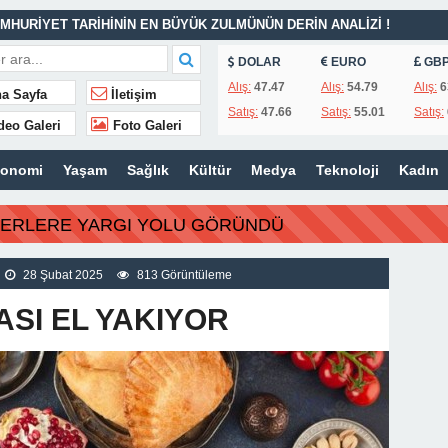
MHURİYET TARİHİNİN EN BÜYÜK ZULMÜNÜN DERİN ANALİZİ !
DOLAR
EURO
GB
İTLERİ UNUTULMADI
Alış:
47.47
Alış:
54.79
Alış:
6
a Sayfa
İletişim
Satış:
47.66
Satış:
55.01
Satış:
K
deo Galeri
Foto Galeri
İSİ’NDEN ÖNEMLİ KARARLAR
konomi
Yaşam
Sağlık
Kültür
Medya
Teknoloji
Kadın
ı – 42 “Kırık Şehirlerin Çocukları”
AÇINILMAZ SONU !
BERLERE YARGI YOLU GÖRÜNDÜ
 AÇIKLAMALAR
ILIR
28 Şubat 2025
813 Görüntüleme
SI EL YAKIYOR