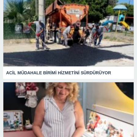
ACİL MÜDAHALE BİRİMİ HİZMETİNİ SÜRDÜRÜYOR