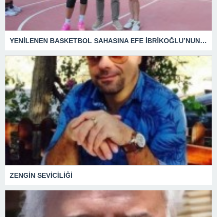
YENİLENEN BASKETBOL SAHASINA EFE İBRİKOĞLU’NUN ADI VERİLDİ
ZENGİN SEVİCİLİĞİ