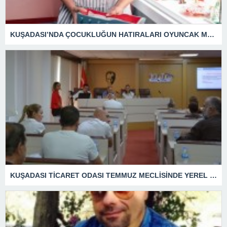
KUŞADASI’NDA ÇOCUKLUĞUN HATIRALARI OYUNCAK MÜZESİNDE HAYAT BULACAK
KUŞADASI TİCARET ODASI TEMMUZ MECLİSİNDE YEREL İŞLETMELERE ANLAMLI DESTEK