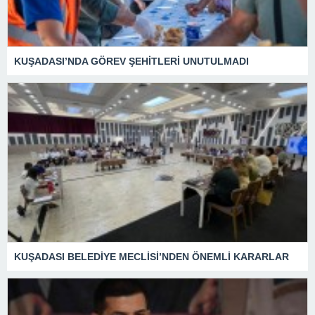
KUŞADASI’NDA GÖREV ŞEHİTLERİ UNUTULMADI
KUŞADASI BELEDİYE MECLİSİ’NDEN ÖNEMLİ KARARLAR