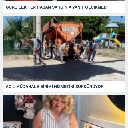
GÜRBİLEK’TEN HASAN SARGIN’A YANIT GECİKMEDİ
ACİL MÜDAHALE BİRİMİ HİZMETİNİ SÜRDÜRÜYOR