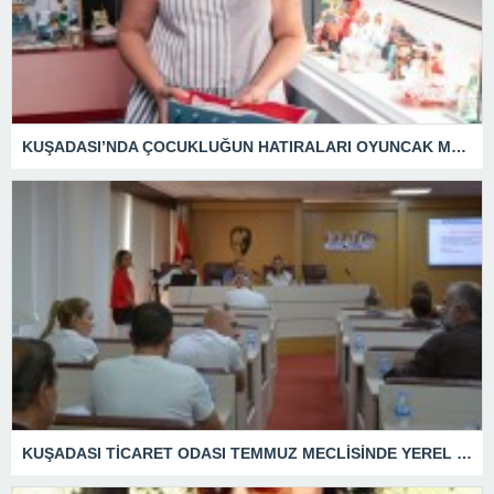
KUŞADASI’NDA ÇOCUKLUĞUN HATIRALARI OYUNCAK MÜZESİNDE HAYAT BULACAK
KUŞADASI TİCARET ODASI TEMMUZ MECLİSİNDE YEREL İŞLETMELERE ANLAMLI DESTEK