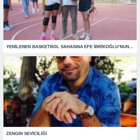
YENİLENEN BASKETBOL SAHASINA EFE İBRİKOĞLU’NUN ADI VERİLDİ
ZENGİN SEVİCİLİĞİ