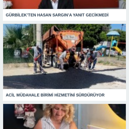
GÜRBİLEK’TEN HASAN SARGIN’A YANIT GECİKMEDİ
ACİL MÜDAHALE BİRİMİ HİZMETİNİ SÜRDÜRÜYOR