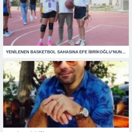
YENİLENEN BASKETBOL SAHASINA EFE İBRİKOĞLU’NUN ADI VERİLDİ