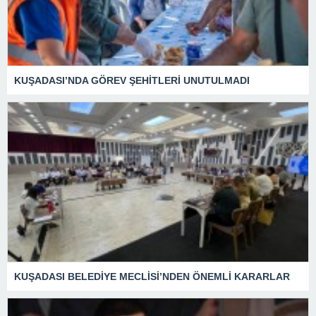
KUŞADASI’NDA GÖREV ŞEHİTLERİ UNUTULMADI
KUŞADASI BELEDİYE MECLİSİ’NDEN ÖNEMLİ KARARLAR