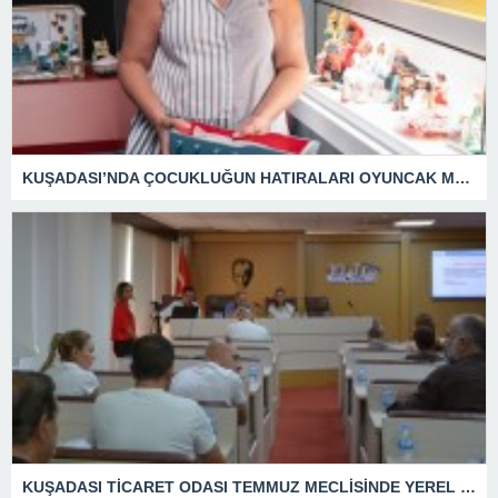
KUŞADASI’NDA ÇOCUKLUĞUN HATIRALARI OYUNCAK MÜZESİNDE HAYAT BULACAK
KUŞADASI TİCARET ODASI TEMMUZ MECLİSİNDE YEREL İŞLETMELERE ANLAMLI DESTEK