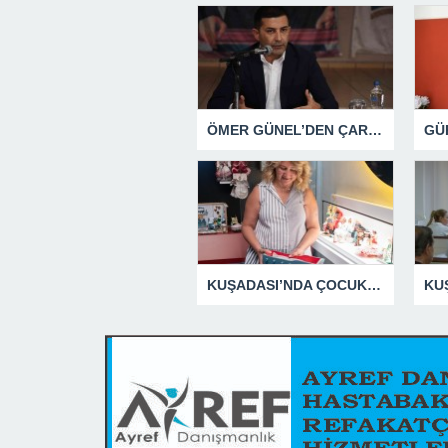
ÖMER GÜNEL’DEN ÇARPICI AÇIKLAMALAR
KUŞADASI’NDA ÇOCUKLUĞUN HATIRALARI OYUNCAK MÜZESİNDE HAYAT BULACAK