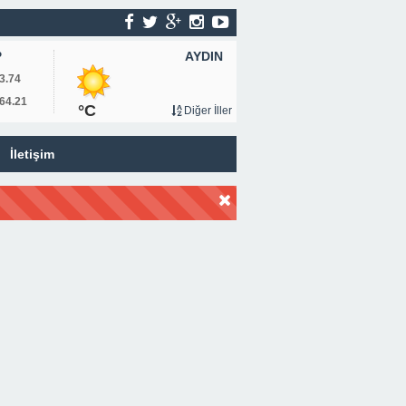
AYDIN
P
3.74
64.21
°C
Diğer İller
İletişim