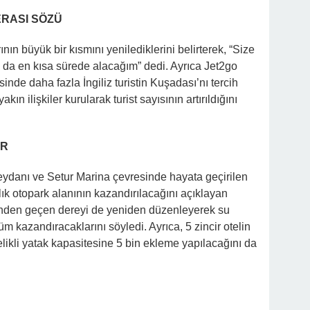
ERASI SÖZÜ
ın büyük bir kısmını yenilediklerini belirterek, “Size
 da en kısa sürede alacağım” dedi. Ayrıca Jet2go
sinde daha fazla İngiliz turistin Kuşadası’nı tercih
akın ilişkiler kurularak turist sayısının artırıldığını
ER
ydanı ve Setur Marina çevresinde hayata geçirilen
çlık otopark alanının kazandırılacağını açıklayan
nden geçen dereyi de yeniden düzenleyerek su
m kazandıracaklarını söyledi. Ayrıca, 5 zincir otelin
telikli yatak kapasitesine 5 bin ekleme yapılacağını da