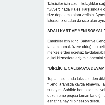
Taksiciler için çeşitli kolaylıklar 
“Güvercinada Kalesi karşısındaki o
size depolama alanı verilsin. Ayrı
İsterseniz oradan da size alan ayıra
ADALI KART VE YENİ SOSYAL
Emekliler için İkinci Bahar ve Gençl
tamamlanmak üzere olduğunu belirt
merkezlerden ücretsiz faydalanabil
dijital hizmetlere erişimin önemini 
“BİRLİKTE ÇALIŞMAYA DEVAM
Toplantı sonunda taksicilerden dikk
“Kendi aranızda kavga etmeyin. Tal
sunayım. Sahilde henüz tanımlı yol 
düzenleme projesi tamamlandığında
esnafına hayırlı bir sezon diledi.