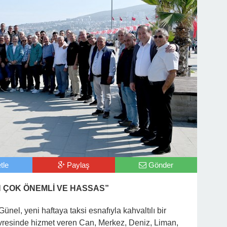
tle
Paylaş
Gönder
N ÇOK ÖNEMLİ VE HASSAS”
el, yeni haftaya taksi esnafıyla kahvaltılı bir
evresinde hizmet veren Can, Merkez, Deniz, Liman,