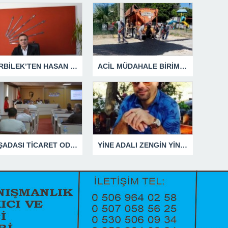
GÜRBİLEK’TEN HASAN SARGIN’A YANIT GECİKMEDİ
ACİL MÜDAHALE BİRİMİ HİZMETİNİ SÜRDÜRÜYOR
KUŞADASI TİCARET ODASI TEMMUZ MECLİSİNDE YEREL İŞLETMELERE ANLAMLI DESTEK
YİNE ADALI ZENGİN YİNE BEN DEDİ