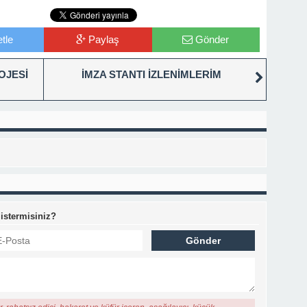
tle
Paylaş
Gönder
OJESİ
İMZA STANTI İZLENİMLERİM
 istermisiniz?