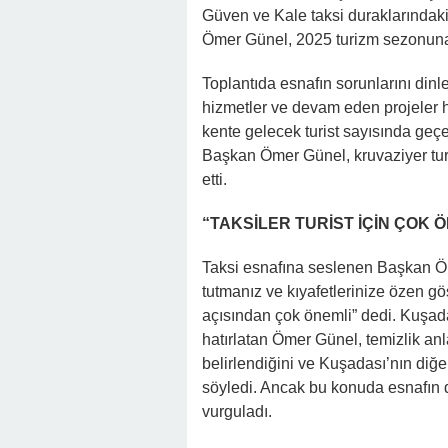
Güven ve Kale taksi duraklarındaki
Ömer Günel, 2025 turizm sezonuna 
Toplantıda esnafın sorunlarını din
hizmetler ve devam eden projeler 
kente gelecek turist sayısında geçen
Başkan Ömer Günel, kruvaziyer turi
etti.
“TAKSİLER TURİST İÇİN ÇOK 
Taksi esnafına seslenen Başkan Öme
tutmanız ve kıyafetlerinize özen gös
açısından çok önemli” dedi. Kuşada
hatırlatan Ömer Günel, temizlik anla
belirlendiğini ve Kuşadası’nın diğe
söyledi. Ancak bu konuda esnafın 
vurguladı.