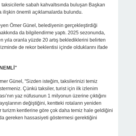
 taksicilerle sabah kahvaltısında buluşan Başkan
ilişkin önemli açıklamalarda bulundu.
leyen Ömer Günel, belediyenin gerçekleştirdiği
hakkında da bilgilendirme yaptı. 2025 sezonunda,
 yıla oranla yüzde 20 artış beklediklerini belirten
zminde de rekor beklentisi içinde olduklarını ifade
ÖNEMLİ”
r Günel, “Sizden isteğim, taksilerinizi temiz
termeniz. Çünkü taksiler, turist için ilk izlenim
sı’nın yaz nüfusunun 1 milyonun üzerine çıktığını
yışlarının değiştiğini, kentteki rotaların yeniden
r turizm kentlerine göre çok daha temiz hale geldiğini
da gereken hassasiyeti göstermesi gerektiğini