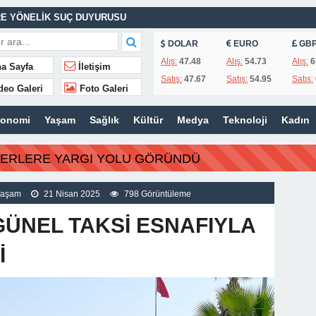
E YÖNELİK SUÇ DUYURUSU
ASINA EFE İBRİKOĞLU’NUN ADI VERİLDİ
DOLAR
EURO
GB
Alış:
47.48
Alış:
54.73
Alış:
6
a Sayfa
İletişim
Satış:
47.67
Satış:
54.95
Satış:
deo Galeri
Foto Galeri
MHURİYET TARİHİNİN EN BÜYÜK ZULMÜNÜN DERİN ANALİZİ !
konomi
Yaşam
Sağlık
Kültür
Medya
Teknoloji
Kadın
İTLERİ UNUTULMADI
BERLERE YARGI YOLU GÖRÜNDÜ
K
İSİ’NDEN ÖNEMLİ KARARLAR
Yaşam
21 Nisan 2025
798 Görüntüleme
ÜNEL TAKSİ ESNAFIYLA
İ