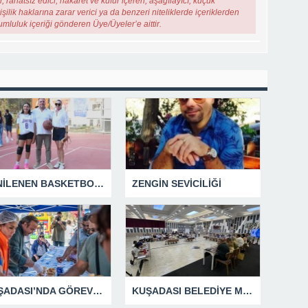
, rahatsız edici, hakaret ve küfür içeren, aşağılayıcı, küçük
şilik haklarına zarar verici ya da benzeri niteliklerde içeriklerden
rumluluk içeriği gönderen Üye/Üyeler’e aittir.
YENİLENEN BASKETBOL SAHASINA EFE İBRİKOĞLU’NUN ADI VERİLDİ
ZENGİN SEVİCİLİĞİ
KUŞADASI’NDA GÖREV ŞEHİTLERİ UNUTULMADI
KUŞADASI BELEDİYE MECLİSİ’NDEN ÖNEMLİ KARARLAR