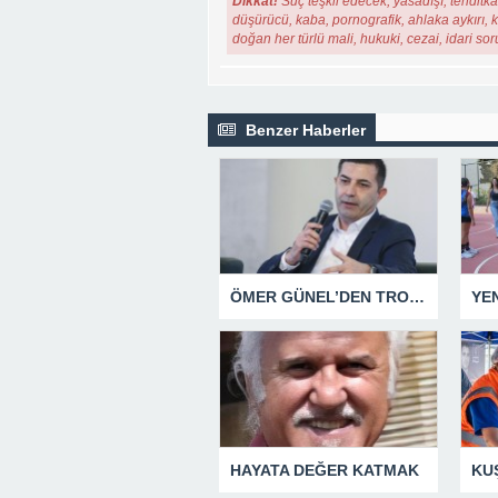
Dikkat!
Suç teşkil edecek, yasadışı, tehditkar
düşürücü, kaba, pornografik, ahlaka aykırı, ki
doğan her türlü mali, hukuki, cezai, idari so
Benzer Haberler
ÖMER GÜNEL’DEN TROLLERE YÖNELİK SUÇ DUYURUSU
HAYATA DEĞER KATMAK