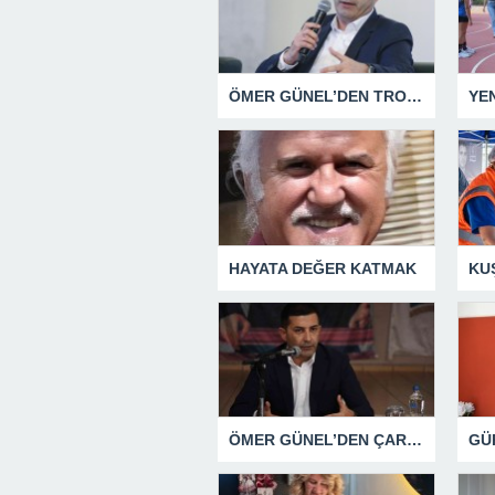
ÖMER GÜNEL’DEN TROLLERE YÖNELİK SUÇ DUYURUSU
HAYATA DEĞER KATMAK
ÖMER GÜNEL’DEN ÇARPICI AÇIKLAMALAR