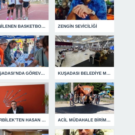
YENİLENEN BASKETBOL SAHASINA EFE İBRİKOĞLU’NUN ADI VERİLDİ
ZENGİN SEVİCİLİĞİ
KUŞADASI’NDA GÖREV ŞEHİTLERİ UNUTULMADI
KUŞADASI BELEDİYE MECLİSİ’NDEN ÖNEMLİ KARARLAR
GÜRBİLEK’TEN HASAN SARGIN’A YANIT GECİKMEDİ
ACİL MÜDAHALE BİRİMİ HİZMETİNİ SÜRDÜRÜYOR