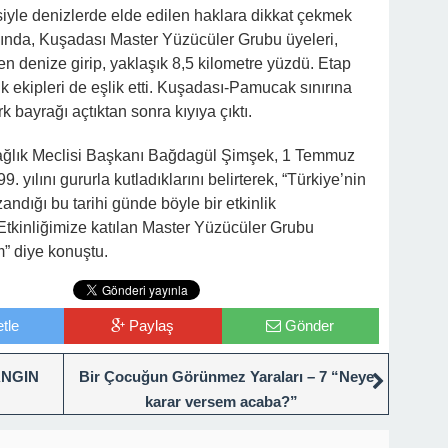
yle denizlerde elde edilen haklara dikkat çekmek
bında, Kuşadası Master Yüzücüler Grubu üyeleri,
n denize girip, yaklaşık 8,5 kilometre yüzdü. Etap
 ekipleri de eşlik etti. Kuşadası-Pamucak sınırına
 bayrağı açtıktan sonra kıyıya çıktı.
ağlık Meclisi Başkanı Bağdagül Şimşek, 1 Temmuz
. yılını gururla kutladıklarını belirterek, “Türkiye’nin
ndığı bu tarihi günde böyle bir etkinlik
Etkinliğimize katılan Master Yüzücüler Grubu
” diye konuştu.
tle
Paylaş
Gönder
ANGIN
Bir Çocuğun Görünmez Yaraları – 7 “Neye
karar versem acaba?”