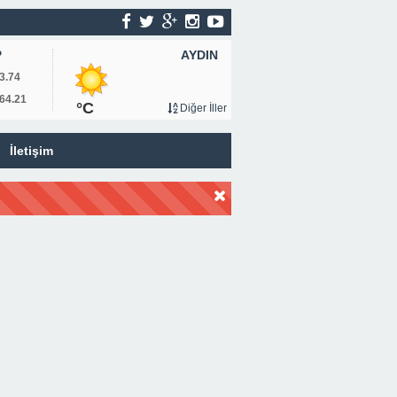
AYDIN
P
3.74
64.21
°C
Diğer İller
İletişim