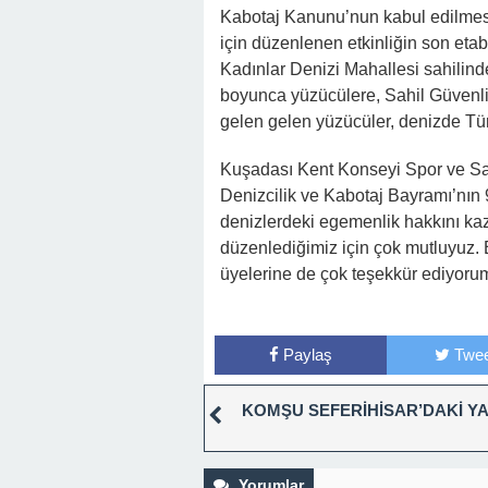
Kabotaj Kanunu’nun kabul edilmesi
için düzenlenen etkinliğin son eta
Kadınlar Denizi Mahallesi sahilinde
boyunca yüzücülere, Sahil Güvenlik
gelen gelen yüzücüler, denizde Türk
Kuşadası Kent Konseyi Spor ve S
Denizcilik ve Kabotaj Bayramı’nın 99
denizlerdeki egemenlik hakkını kaza
düzenlediğimiz için çok mutluyuz. 
üyelerine de çok teşekkür ediyorum
Paylaş
Twee
KOMŞU SEFERİHİSAR’DAKİ Y
Yorumlar