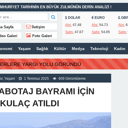
MHURİYET TARİHİNİN EN BÜYÜK ZULMÜNÜN DERİN ANALİZİ !
DOLAR
EURO
GB
İTLERİ UNUTULMADI
Alış:
47.48
Alış:
54.73
Alış:
6
a Sayfa
İletişim
Satış:
47.67
Satış:
54.95
Satış:
K
deo Galeri
Foto Galeri
İSİ’NDEN ÖNEMLİ KARARLAR
konomi
Yaşam
Sağlık
Kültür
Medya
Teknoloji
Kadın
BERLERE YARGI YOLU GÖRÜNDÜ
or
,
Yaşam
1 Temmuz 2025
609 Görüntüleme
KABOTAJ BAYRAMI İÇİN
 KULAÇ ATILDI