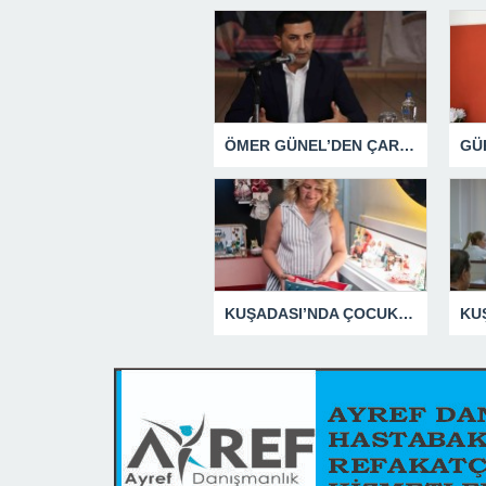
ÖMER GÜNEL’DEN ÇARPICI AÇIKLAMALAR
KUŞADASI’NDA ÇOCUKLUĞUN HATIRALARI OYUNCAK MÜZESİNDE HAYAT BULACAK