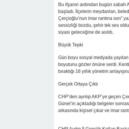
Bu ifşanın ardından bugün sabah Ay
başladı. İlçelerin meydanları, bele
Çerçioğlu’nun imar rantına son” yazı
sessizliği bozdu, şehir tek ses old
siyasi geleceğine de asıldı.
Büyük Tepki
Gün boyu sosyal medyada yayılan p
boyutunu gözler önüne serdi. Kenti
bıraktığı 16 yıllık yönetim anlayışın
Gerçek Ortaya Çıktı
CHP’den ayrılıp AKP’ye geçen Çerç
Günel’in açıkladığı belgeler sonra
arkasında kişisel çıkar ve imar rantı
CHP Aydın İl Gençlik Kolları Baş