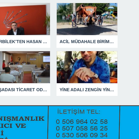
GÜRBİLEK’TEN HASAN SARGIN’A YANIT GECİKMEDİ
ACİL MÜDAHALE BİRİMİ HİZMETİNİ SÜRDÜRÜYOR
KUŞADASI TİCARET ODASI TEMMUZ MECLİSİNDE YEREL İŞLETMELERE ANLAMLI DESTEK
YİNE ADALI ZENGİN YİNE BEN DEDİ