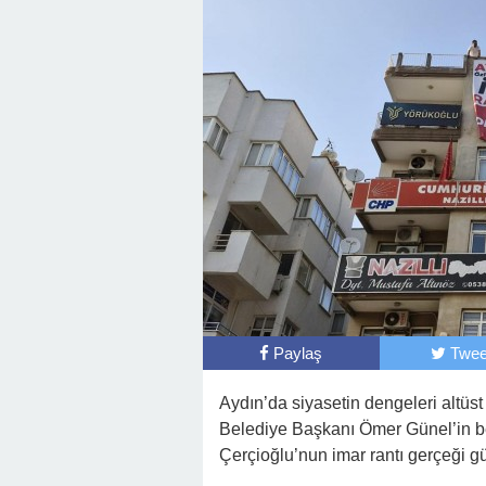
Paylaş
Twee
Aydın’da siyasetin dengeleri altü
Belediye Başkanı Ömer Günel’in bel
Çerçioğlu’nun imar rantı gerçeği gü