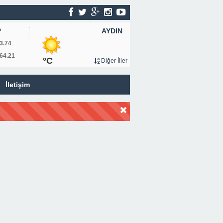
AYDIN
P
3.74
64.21
°C
Diğer İller
İletişim