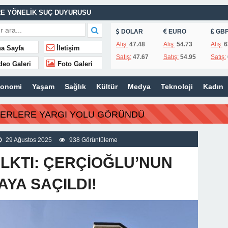
E YÖNELİK SUÇ DUYURUSU
ASINA EFE İBRİKOĞLU’NUN ADI VERİLDİ
DOLAR
EURO
GB
Alış:
47.48
Alış:
54.73
Alış:
6
a Sayfa
İletişim
Satış:
47.67
Satış:
54.95
Satış:
deo Galeri
Foto Galeri
MHURİYET TARİHİNİN EN BÜYÜK ZULMÜNÜN DERİN ANALİZİ !
konomi
Yaşam
Sağlık
Kültür
Medya
Teknoloji
Kadın
İTLERİ UNUTULMADI
BERLERE YARGI YOLU GÖRÜNDÜ
K
İSİ’NDEN ÖNEMLİ KARARLAR
29 Ağustos 2025
938 Görüntüleme
LKTI: ÇERÇİOĞLU’NUN
AYA SAÇILDI!