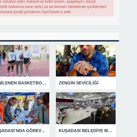
, rahatsız edici, hakaret ve küfür içeren, aşağılayıcı, küçük
şilik haklarına zarar verici ya da benzeri niteliklerde içeriklerden
rumluluk içeriği gönderen Üye/Üyeler’e aittir.
YENİLENEN BASKETBOL SAHASINA EFE İBRİKOĞLU’NUN ADI VERİLDİ
ZENGİN SEVİCİLİĞİ
KUŞADASI’NDA GÖREV ŞEHİTLERİ UNUTULMADI
KUŞADASI BELEDİYE MECLİSİ’NDEN ÖNEMLİ KARARLAR