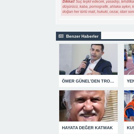
Dikkat!
Suç teşkil edecek, yasadışı, tehditkar
düşürücü, kaba, pornografik, ahlaka aykırı, ki
doğan her türlü mali, hukuki, cezai, idari so
Benzer Haberler
ÖMER GÜNEL’DEN TROLLERE YÖNELİK SUÇ DUYURUSU
HAYATA DEĞER KATMAK