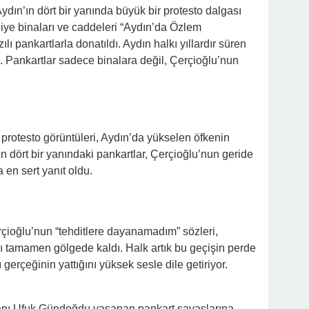
dın’ın dört bir yanında büyük bir protesto dalgası
diye binaları ve caddeleri “Aydın’da Özlem
lı pankartlarla donatıldı. Aydın halkı yıllardır süren
u. Pankartlar sadece binalara değil, Çerçioğlu’nun
rotesto görüntüleri, Aydın’da yükselen öfkenin
n dört bir yanındaki pankartlar, Çerçioğlu’nun geride
a en sert yanıt oldu.
ioğlu’nun “tehditlere dayanamadım” sözleri,
sı tamamen gölgede kaldı. Halk artık bu geçişin perde
 gerçeğinin yattığını yüksek sesle dile getiriyor.
kanı Ufuk Gündoğdu yaşanan pankart savaşlarına