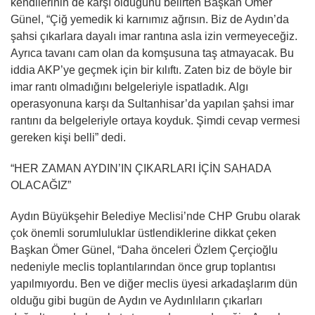
kendilerinin de karşı olduğunu belirten Başkan Ömer
Günel, “Çiğ yemedik ki karnımız ağrısın. Biz de Aydın’da
şahsi çıkarlara dayalı imar rantına asla izin vermeyeceğiz.
Ayrıca tavanı cam olan da komşusuna taş atmayacak. Bu
iddia AKP’ye geçmek için bir kılıftı. Zaten biz de böyle bir
imar rantı olmadığını belgeleriyle ispatladık. Algı
operasyonuna karşı da Sultanhisar’da yapılan şahsi imar
rantını da belgeleriyle ortaya koyduk. Şimdi cevap vermesi
gereken kişi belli” dedi.
“HER ZAMAN AYDIN’IN ÇIKARLARI İÇİN SAHADA
OLACAĞIZ”
Aydın Büyükşehir Belediye Meclisi’nde CHP Grubu olarak
çok önemli sorumluluklar üstlendiklerine dikkat çeken
Başkan Ömer Günel, “Daha önceleri Özlem Çerçioğlu
nedeniyle meclis toplantılarından önce grup toplantısı
yapılmıyordu. Ben ve diğer meclis üyesi arkadaşlarım dün
olduğu gibi bugün de Aydın ve Aydınlıların çıkarları