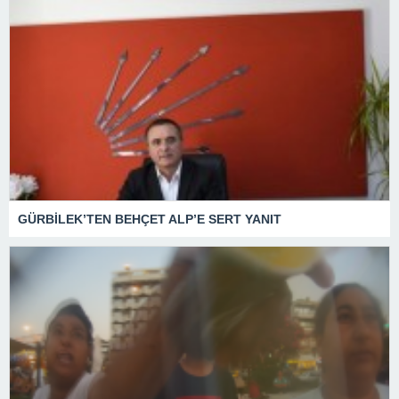
GÜRBİLEK’TEN BEHÇET ALP’E SERT YANIT