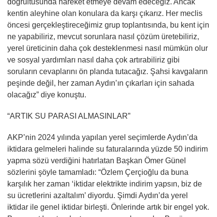
doğrultusunda hareket etmeye devam edeceğiz. Ancak
kentin aleyhine olan konulara da karşı çıkarız. Her meclis
öncesi gerçekleştireceğimiz grup toplantısında, bu kent için
ne yapabiliriz, mevcut sorunlara nasıl çözüm üretebiliriz,
yerel üreticinin daha çok desteklenmesi nasıl mümkün olur
ve sosyal yardımları nasıl daha çok artırabiliriz gibi
soruların cevaplarını ön planda tutacağız. Şahsi kavgaların
peşinde değil, her zaman Aydın’ın çıkarları için sahada
olacağız” diye konuştu.
“ARTIK SU PARASI ALMASINLAR”
AKP’nin 2024 yılında yapılan yerel seçimlerde Aydın’da
iktidara gelmeleri halinde su faturalarında yüzde 50 indirim
yapma sözü verdiğini hatırlatan Başkan Ömer Günel
sözlerini şöyle tamamladı: “Özlem Çerçioğlu da buna
karşılık her zaman ‘iktidar elektrikte indirim yapsın, biz de
su ücretlerini azaltalım’ diyordu. Şimdi Aydın’da yerel
iktidar ile genel iktidar birleşti. Önlerinde artık bir engel yok.