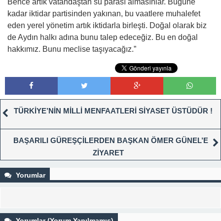
Bence artık vatandaştan su parası almasınlar. Bugüne
kadar iktidar partisinden yakınan, bu vaatlere muhalefet
eden yerel yönetim artık iktidarla birleşti. Doğal olarak biz
de Aydın halkı adına bunu talep edeceğiz. Bu en doğal
hakkımız. Bunu meclise taşıyacağız.”
TÜRKİYE’NİN MİLLİ MENFAATLERİ SİYASET ÜSTÜDÜR !
BAŞARILI GÜREŞÇİLERDEN BAŞKAN ÖMER GÜNEL’E
ZİYARET
Yorumlar
Yorumlar (Yorum Yapılmamış)