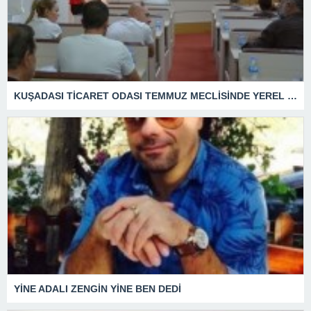
KUŞADASI TİCARET ODASI TEMMUZ MECLİSİNDE YEREL İŞLETMELERE ANLAMLI DESTEK
YİNE ADALI ZENGİN YİNE BEN DEDİ