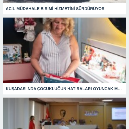
ACİL MÜDAHALE BİRİMİ HİZMETİNİ SÜRDÜRÜYOR
KUŞADASI’NDA ÇOCUKLUĞUN HATIRALARI OYUNCAK MÜZESİNDE HAYAT BULACAK