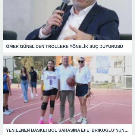
ÖMER GÜNEL’DEN TROLLERE YÖNELİK SUÇ DUYURUSU
YENİLENEN BASKETBOL SAHASINA EFE İBRİKOĞLU’NUN ADI VERİLDİ