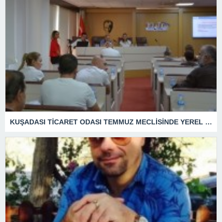
KUŞADASI TİCARET ODASI TEMMUZ MECLİSİNDE YEREL İŞLETMELERE ANLAMLI DESTEK