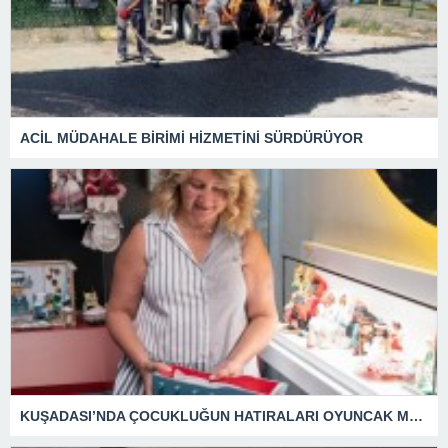
ACİL MÜDAHALE BİRİMİ HİZMETİNİ SÜRDÜRÜYOR
KUŞADASI’NDA ÇOCUKLUĞUN HATIRALARI OYUNCAK MÜZESİNDE HAYAT BULACAK