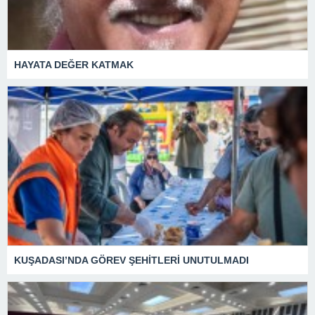
HAYATA DEĞER KATMAK
KUŞADASI’NDA GÖREV ŞEHİTLERİ UNUTULMADI