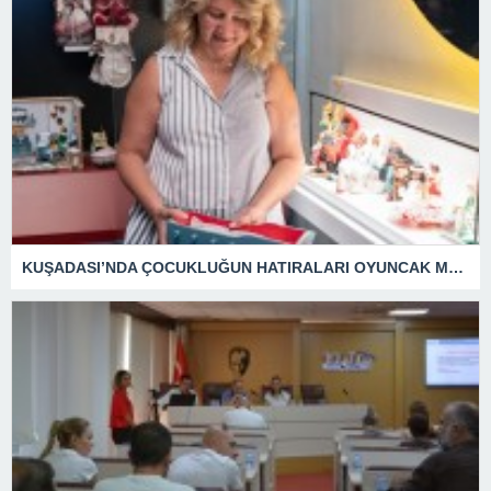
KUŞADASI’NDA ÇOCUKLUĞUN HATIRALARI OYUNCAK MÜZESİNDE HAYAT BULACAK