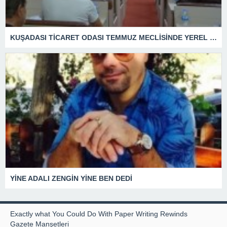
KUŞADASI TİCARET ODASI TEMMUZ MECLİSİNDE YEREL İŞLETMELERE ANLAMLI DESTEK
YİNE ADALI ZENGİN YİNE BEN DEDİ
Exactly what You Could Do With Paper Writing Rewinds
Gazete Manşetleri