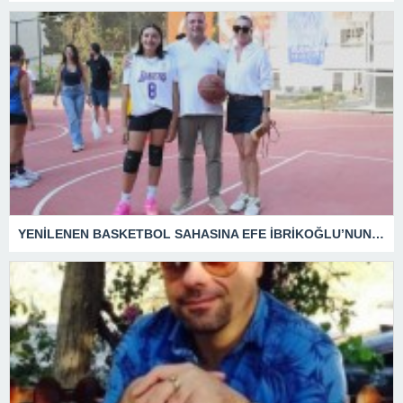
YENİLENEN BASKETBOL SAHASINA EFE İBRİKOĞLU’NUN ADI VERİLDİ