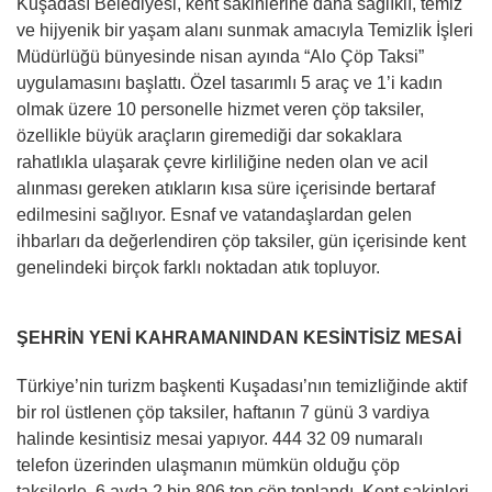
Kuşadası Belediyesi, kent sakinlerine daha sağlıklı, temiz
ve hijyenik bir yaşam alanı sunmak amacıyla Temizlik İşleri
Müdürlüğü bünyesinde nisan ayında “Alo Çöp Taksi”
uygulamasını başlattı. Özel tasarımlı 5 araç ve 1’i kadın
olmak üzere 10 personelle hizmet veren çöp taksiler,
özellikle büyük araçların giremediği dar sokaklara
rahatlıkla ulaşarak çevre kirliliğine neden olan ve acil
alınması gereken atıkların kısa süre içerisinde bertaraf
edilmesini sağlıyor. Esnaf ve vatandaşlardan gelen
ihbarları da değerlendiren çöp taksiler, gün içerisinde kent
genelindeki birçok farklı noktadan atık topluyor.
ŞEHRİN YENİ KAHRAMANINDAN KESİNTİSİZ MESAİ
Türkiye’nin turizm başkenti Kuşadası’nın temizliğinde aktif
bir rol üstlenen çöp taksiler, haftanın 7 günü 3 vardiya
halinde kesintisiz mesai yapıyor. 444 32 09 numaralı
telefon üzerinden ulaşmanın mümkün olduğu çöp
taksilerle, 6 ayda 2 bin 806 ton çöp toplandı. Kent sakinleri