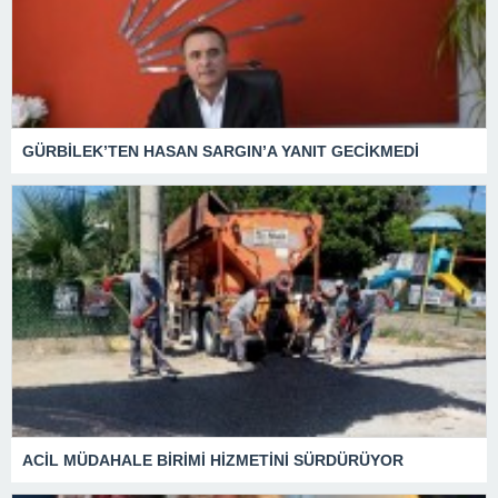
GÜRBİLEK’TEN HASAN SARGIN’A YANIT GECİKMEDİ
ACİL MÜDAHALE BİRİMİ HİZMETİNİ SÜRDÜRÜYOR