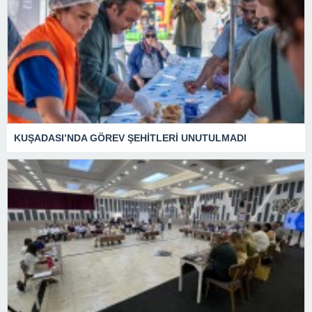
KUŞADASI’NDA GÖREV ŞEHİTLERİ UNUTULMADI