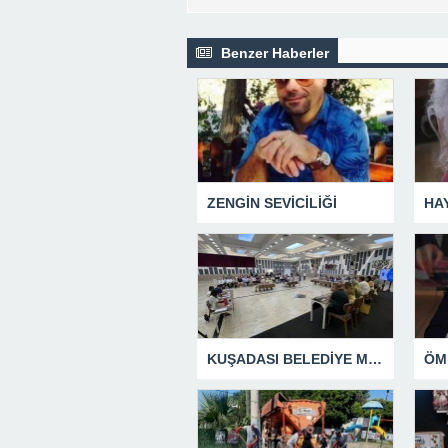
Benzer Haberler
ZENGİN SEVİCİLİĞİ
HA
KUŞADASI BELEDİYE MECLİSİ’NDEN ÖNEMLİ KARARLAR