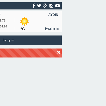
AYDIN
P
3.79
64.26
°C
Diğer İller
İletişim