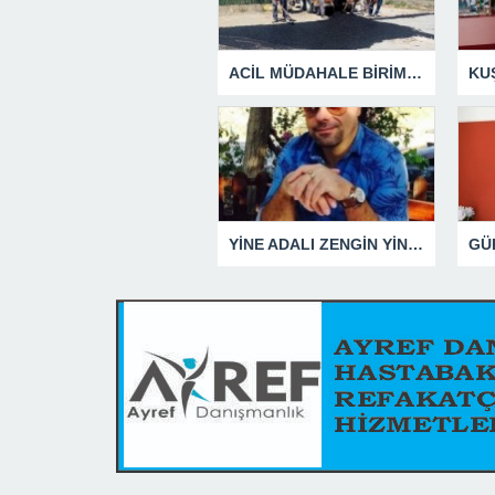
ACİL MÜDAHALE BİRİMİ HİZMETİNİ SÜRDÜRÜYOR
YİNE ADALI ZENGİN YİNE BEN DEDİ