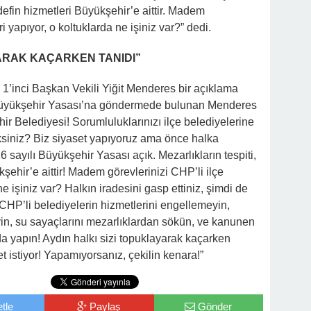
e defin hizmetleri Büyükşehir’e aittir. Madem
i yapıyor, o koltuklarda ne işiniz var?” dedi.
YARAK KAÇARKEN TANIDI”
1’inci Başkan Vekili Yiğit Menderes bir açıklama
 Büyükşehir Yasası’na göndermede bulunan Menderes
ir Belediyesi! Sorumluluklarınızı ilçe belediyelerine
siniz? Biz siyaset yapıyoruz ama önce halka
sayılı Büyükşehir Yasası açık. Mezarlıkların tespiti,
kşehir’e aittir! Madem görevlerinizi CHP’li ilçe
ne işiniz var? Halkın iradesini gasp ettiniz, şimdi de
CHP’li belediyelerin hizmetlerini engellemeyin,
eyin, su sayaçlarını mezarlıklardan sökün, ve kanunen
 yapın! Aydın halkı sizi topuklayarak kaçarken
met istiyor! Yapamıyorsanız, çekilin kenara!”
tle
Paylaş
Gönder