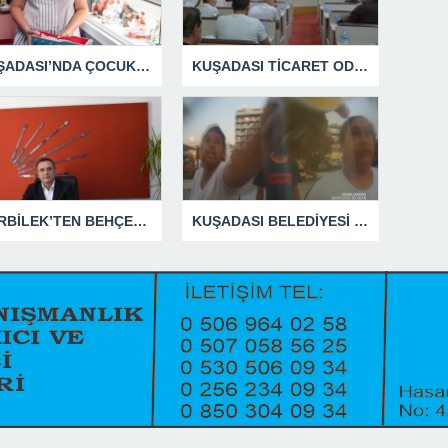
KUŞADASI’NDA ÇOCUKLUĞUN HATIRALARI OYUNCAK MÜZESİNDE HAYAT BULACAK
KUŞADASI TİCARET ODASI TEMMUZ MECLİSİNDE YEREL İŞLETMELERE ANLAMLI DESTEK
GÜRBİLEK’TEN BEHÇET ALP’E SERT YANIT
KUŞADASI BELEDİYESİ ZABITA MEMURUNU DARBEDEN DİLENCİ 2 KADIN TUTUKLANDI