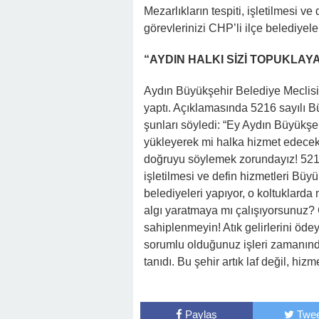
Mezarlıkların tespiti, işletilmesi v
görevlerinizi CHP’li ilçe belediyeler
“AYDIN HALKI SİZİ TOPUKLA
Aydın Büyükşehir Belediye Meclisi 
yaptı. Açıklamasında 5216 sayılı
şunları söyledi: “Ey Aydın Büyükşeh
yükleyerek mi halka hizmet edecek
doğruyu söylemek zorundayız! 5216 
işletilmesi ve defin hizmetleri Büyü
belediyeleri yapıyor, o koltuklarda 
algı yaratmaya mı çalışıyorsunuz? 
sahiplenmeyin! Atık gelirlerini öd
sorumlu olduğunuz işleri zamanında
tanıdı. Bu şehir artık laf değil, hiz
Paylaş
Twee