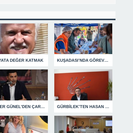
YATA DEĞER KATMAK
KUŞADASI’NDA GÖREV ŞEHİTLERİ UNUTULMADI
ÖMER GÜNEL’DEN ÇARPICI AÇIKLAMALAR
GÜRBİLEK’TEN HASAN SARGIN’A YANIT GECİKMEDİ