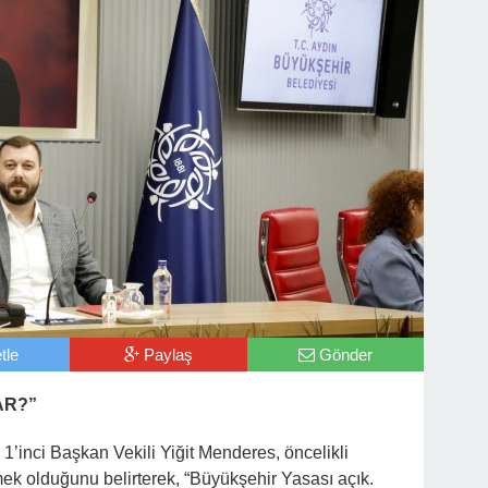
tle
Paylaş
Gönder
AR?”
1’inci Başkan Vekili Yiğit Menderes, öncelikli
mek olduğunu belirterek, “Büyükşehir Yasası açık.