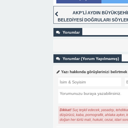
AKP’Lİ AYDIN BÜYÜKŞEHİ
BELEDİYESİ DOĞRULARI SÖYLE
DOĞRUSUNU BİZDEN ÖĞREN
Yorumlar
Yorumlar (Yorum Yapılmamış)
Yazı hakkında görüşlerinizi belirtmek
Dikkat!
Suç teşkil edecek, yasadışı, tehditkar
düşürücü, kaba, pornografik, ahlaka aykırı, ki
doğan her türlü mali, hukuki, cezai, idari so