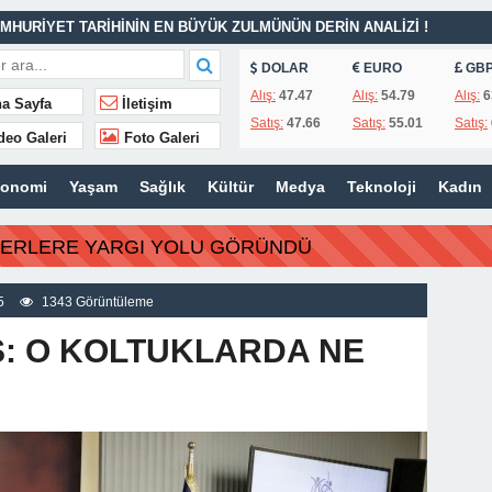
MHURİYET TARİHİNİN EN BÜYÜK ZULMÜNÜN DERİN ANALİZİ !
DOLAR
EURO
GB
İTLERİ UNUTULMADI
Alış:
47.47
Alış:
54.79
Alış:
6
a Sayfa
İletişim
Satış:
47.66
Satış:
55.01
Satış:
K
deo Galeri
Foto Galeri
İSİ’NDEN ÖNEMLİ KARARLAR
konomi
Yaşam
Sağlık
Kültür
Medya
Teknoloji
Kadın
ı – 42 “Kırık Şehirlerin Çocukları”
AÇINILMAZ SONU !
BERLERE YARGI YOLU GÖRÜNDÜ
 AÇIKLAMALAR
ILIR
5
1343 Görüntüleme
S: O KOLTUKLARDA NE