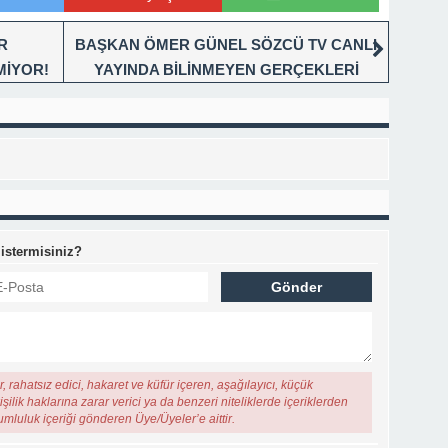
R
BAŞKAN ÖMER GÜNEL SÖZCÜ TV CANLI
MİYOR!
YAYINDA BİLİNMEYEN GERÇEKLERİ
İN!
AÇIKLADI
 istermisiniz?
, rahatsız edici, hakaret ve küfür içeren, aşağılayıcı, küçük
şilik haklarına zarar verici ya da benzeri niteliklerde içeriklerden
rumluluk içeriği gönderen Üye/Üyeler’e aittir.